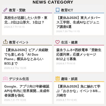
NEWS CATEGORY
教育・受験
教育ICT
高校生が志願したい大学・東
【夏休み2026】東大メタバー
北…2位は山形大、1位は？
ス工学部、生成AIなどジュニ
ア講座6選
2026.8.7 Fri 10:15
2026.7.30 Thu 11:15
教育イベント
生活・健康
【夏休み2026】ピアノ未経験
森永ラムネ×西鉄電車「受験生
でも楽しめる「AI Duo
応援列車」応援メッセージ
Piano」横浜みなとみらい
8/12より募集
8/31まで
2026.8.7 Fri 9:15
2026.8.6 Thu 19:45
デジタル生活
趣味・娯楽
Google、アプリ向け年齢確認
【夏休み2026】魚に触れて学
APIを年内に世界展開…未成年
ぶ「おさかな」イベント8/8…
者保護を強化
川崎市
2026.7.31 Fri 13:45
2026.8.7 Fri 10:45