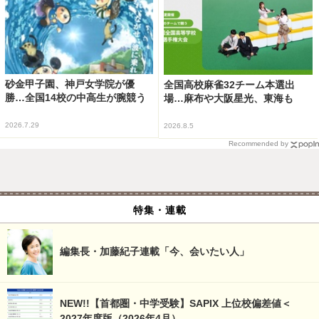
砂金甲子園、神戸女学院が優
全国高校麻雀32チーム本選出
勝…全国14校の中高生が腕競う
場…麻布や大阪星光、東海も
2026.7.29
2026.8.5
Recommended by
特集・連載
編集長・加藤紀子連載「今、会いたい人」
NEW!!【首都圏・中学受験】SAPIX 上位校偏差値＜
2027年度版（2026年4月）