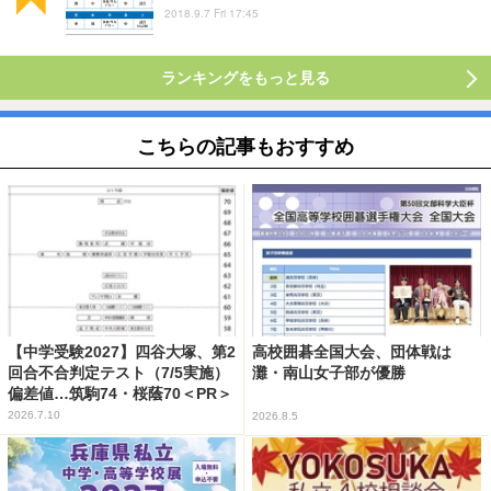
2018.9.7 Fri 17:45
ランキングをもっと見る
こちらの記事もおすすめ
【中学受験2027】四谷大塚、第2
高校囲碁全国大会、団体戦は
回合不合判定テスト（7/5実施）
灘・南山女子部が優勝
偏差値…筑駒74・桜蔭70＜PR＞
2026.7.10
2026.8.5