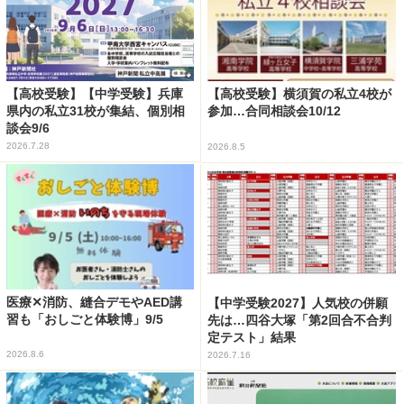
【高校受験】【中学受験】兵庫
【高校受験】横須賀の私立4校が
県内の私立31校が集結、個別相
参加…合同相談会10/12
談会9/6
2026.7.28
2026.8.5
医療✕消防、縫合デモやAED講
【中学受験2027】人気校の併願
習も「おしごと体験博」9/5
先は…四谷大塚「第2回合不合判
定テスト」結果
2026.8.6
2026.7.16