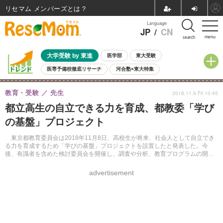
リセマム メンバーズ
Language
JP
/
CN
menu
search
大学受験 by 東進
医学部
東大受験
医専予備校徹底リサーチ
河合塾×東大特集
親子で考える大学選び
高校受験
中学受験
小学校受験
教育・受験
先生
2018.11.9 Fri 10:45
共通テスト
夏休み
8月開催学校説明会・相談会
都立高生の自立できる力を育成、都教委「学び
8月開催イベント・WS
全国公立高校 過去問
人気記事
の基盤」プロジェクト
自由研究教材（小学生向け）
自由研究教材（中学生向け）
ランキング
東京都教育委員会は2018年11月8日、高校生が将来、社会人として自立でき
る力を育成するため「学びの基盤」プロジェクトを設置したと発表した。今
後、有識者を含めた検討委員会を開催し、調査や分析、教育プログラムの開発
を行う。
advertisement