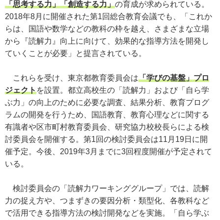
「思考する力」「創造する力」
の育成が求められている。
2018年8月に開催された第1回総合教育会議でも、「これか
らは、国語や数学などの教科の枠を越え、さまざまな立場
から『読解力』向上に向けて、効果的な指導方法を開発し
ていくことが必要」と提言されている。
これらを受け、東京都教育委員会は
「学びの基盤」プロ
ジェクト
を設置。都立高校生の「読解力」および「自ら学
ぶ力」の向上のために必要な調査、結果分析、教育プログ
ラムの開発を行うため、国語教育、教育心理などに関する
有識者や区市町村教育委員会、研究協力校校長らによる検
討委員会を開催する。第1回の検討委員会は11月19日に開
催予定。今後、2019年3月までに3回程度開催が予定されて
いる。
検討委員会の「読解力ワーキンググループ」では、読解
力の捉え方や、つまずきの要因分析・類型化、各教科など
で活用できる指導方法の検討開発などを実施。「自ら学ぶ