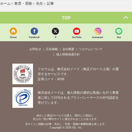
ホーム
›
教育・受験
›
先生
›
記事
TOP
Home
Facebook
X
YouTube
Instagram
line
お問合せ
広告掲載
会社概要
リセマムについて
個人情報保護方針
リセマムは、株式会社イード（東証グロース上場）の運
営するサービスです。
証券コード：6038
株式会社イードは、個人情報の適切な取扱いを行う事業
者に対して付与されるプライバシーマークの付与認定を
受けています。
紹介した商品/サービスを購入、契約した場合に、
売上の一部が弊社サイトに還元されることがあります。
当サイトに掲載の記事・見出し・写真・画像の無断転載を禁じます。
Copyright © 2026 IID, Inc.