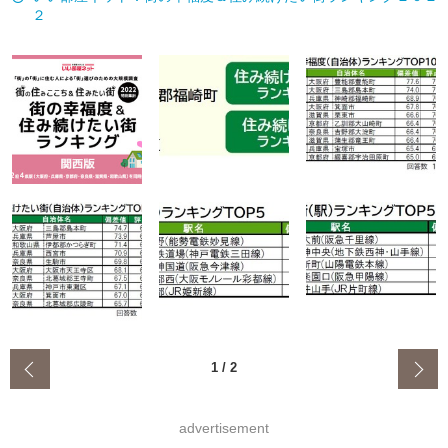
２
‹
1
/
2
advertisement