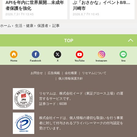
APIを年内に世界展開…未成年
ぶ「おさかな」イベント8/8…
者保護を強化
川崎市
2026.7.31 Fri 13:45
2026.8.7 Fri 10:45
ホーム
›
生活・健康
›
保護者
›
記事
TOP
Home
Facebook
X
YouTube
Instagram
line
お問合せ
広告掲載
会社概要
リセマムについて
個人情報保護方針
リセマムは、株式会社イード（東証グロース上場）の運
営するサービスです。
証券コード：6038
株式会社イードは、個人情報の適切な取扱いを行う事業
者に対して付与されるプライバシーマークの付与認定を
受けています。