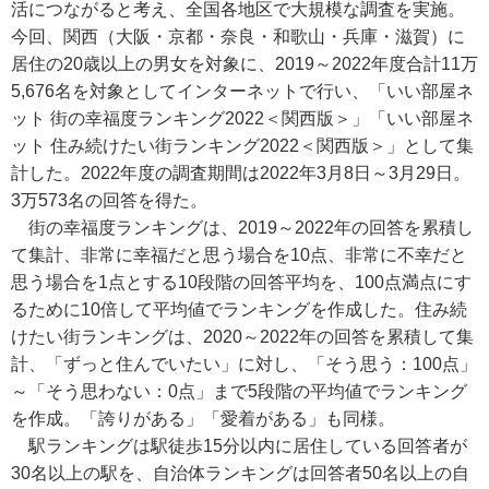
活につながると考え、全国各地区で大規模な調査を実施。
今回、関西（大阪・京都・奈良・和歌山・兵庫・滋賀）に
居住の20歳以上の男女を対象に、2019～2022年度合計11万
5,676名を対象としてインターネットで行い、「いい部屋ネ
ット 街の幸福度ランキング2022＜関西版＞」「いい部屋ネ
ット 住み続けたい街ランキング2022＜関西版＞」として集
計した。2022年度の調査期間は2022年3月8日～3月29日。
3万573名の回答を得た。
街の幸福度ランキングは、2019～2022年の回答を累積し
て集計、非常に幸福だと思う場合を10点、非常に不幸だと
思う場合を1点とする10段階の回答平均を、100点満点にす
るために10倍して平均値でランキングを作成した。住み続
けたい街ランキングは、2020～2022年の回答を累積して集
計、「ずっと住んでいたい」に対し、「そう思う：100点」
～「そう思わない：0点」まで5段階の平均値でランキング
を作成。「誇りがある」「愛着がある」も同様。
駅ランキングは駅徒歩15分以内に居住している回答者が
30名以上の駅を、自治体ランキングは回答者50名以上の自