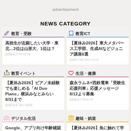
advertisement
NEWS CATEGORY
教育・受験
教育ICT
高校生が志願したい大学・東
【夏休み2026】東大メタバー
北…2位は山形大、1位は？
ス工学部、生成AIなどジュニ
ア講座6選
2026.8.7 Fri 10:15
2026.7.30 Thu 11:15
教育イベント
生活・健康
【夏休み2026】ピアノ未経験
森永ラムネ×西鉄電車「受験生
でも楽しめる「AI Duo
応援列車」応援メッセージ
Piano」横浜みなとみらい
8/12より募集
8/31まで
2026.8.7 Fri 9:15
2026.8.6 Thu 19:45
デジタル生活
趣味・娯楽
Google、アプリ向け年齢確認
【夏休み2026】魚に触れて学