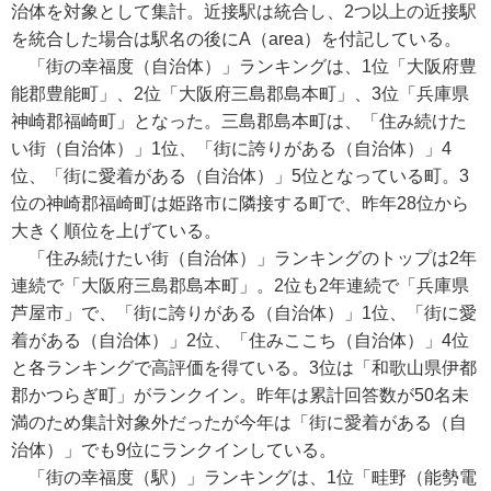
治体を対象として集計。近接駅は統合し、2つ以上の近接駅
を統合した場合は駅名の後にA（area）を付記している。
「街の幸福度（自治体）」ランキングは、1位「大阪府豊
能郡豊能町」、2位「大阪府三島郡島本町」、3位「兵庫県
神崎郡福崎町」となった。三島郡島本町は、「住み続けた
い街（自治体）」1位、「街に誇りがある（自治体）」4
位、「街に愛着がある（自治体）」5位となっている町。3
位の神崎郡福崎町は姫路市に隣接する町で、昨年28位から
大きく順位を上げている。
「住み続けたい街（自治体）」ランキングのトップは2年
連続で「大阪府三島郡島本町」。2位も2年連続で「兵庫県
芦屋市」で、「街に誇りがある（自治体）」1位、「街に愛
着がある（自治体）」2位、「住みここち（自治体）」4位
と各ランキングで高評価を得ている。3位は「和歌山県伊都
郡かつらぎ町」がランクイン。昨年は累計回答数が50名未
満のため集計対象外だったが今年は「街に愛着がある（自
治体）」でも9位にランクインしている。
「街の幸福度（駅）」ランキングは、1位「畦野（能勢電