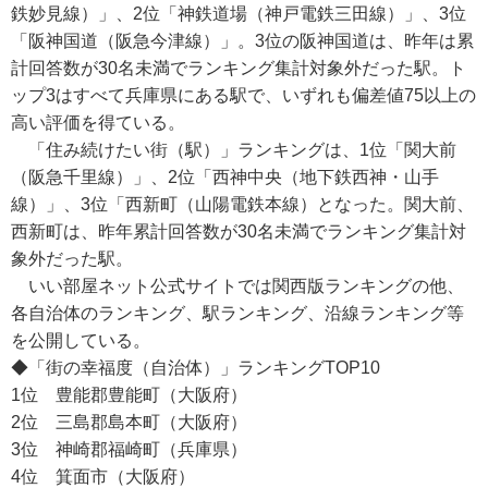
鉄妙見線）」、2位「神鉄道場（神戸電鉄三田線）」、3位
「阪神国道（阪急今津線）」。3位の阪神国道は、昨年は累
計回答数が30名未満でランキング集計対象外だった駅。ト
ップ3はすべて兵庫県にある駅で、いずれも偏差値75以上の
高い評価を得ている。
「住み続けたい街（駅）」ランキングは、1位「関大前
（阪急千里線）」、2位「西神中央（地下鉄西神・山手
線）」、3位「西新町（山陽電鉄本線）となった。関大前、
西新町は、昨年累計回答数が30名未満でランキング集計対
象外だった駅。
いい部屋ネット公式サイトでは関西版ランキングの他、
各自治体のランキング、駅ランキング、沿線ランキング等
を公開している。
◆「街の幸福度（自治体）」ランキングTOP10
1位 豊能郡豊能町（大阪府）
2位 三島郡島本町（大阪府）
3位 神崎郡福崎町（兵庫県）
4位 箕面市（大阪府）