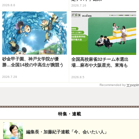
2026.8.6
2026.7.16
砂金甲子園、神戸女学院が優
全国高校麻雀32チーム本選出
勝…全国14校の中高生が腕競う
場…麻布や大阪星光、東海も
2026.7.29
2026.8.5
Recommended by
特集・連載
編集長・加藤紀子連載「今、会いたい人」