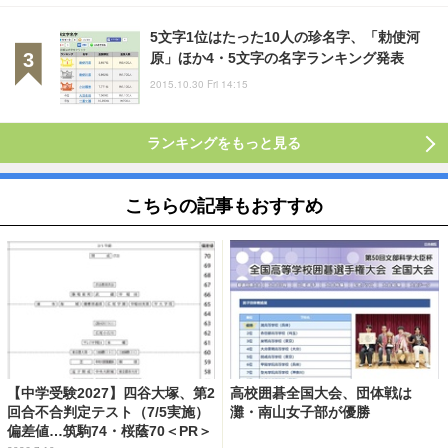
5文字1位はたった10人の珍名字、「勅使河
原」ほか4・5文字の名字ランキング発表
2015.10.30 Fri 14:15
ランキングをもっと見る
こちらの記事もおすすめ
【中学受験2027】四谷大塚、第2
高校囲碁全国大会、団体戦は
回合不合判定テスト（7/5実施）
灘・南山女子部が優勝
偏差値…筑駒74・桜蔭70＜PR＞