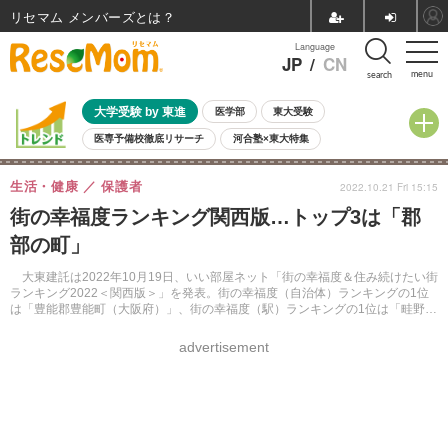
リセマム メンバーズ
Language
JP
/
CN
menu
search
大学受験 by 東進
医学部
東大受験
医専予備校徹底リサーチ
河合塾×東大特集
親子で考える大学選び
高校受験
中学受験
小学校受験
生活・健康
保護者
2022.10.21 Fri 15:15
共通テスト
夏休み
8月開催学校説明会・相談会
街の幸福度ランキング関西版…トップ3は「郡
8月開催イベント・WS
全国公立高校 過去問
人気記事
部の町」
自由研究教材（小学生向け）
自由研究教材（中学生向け）
ランキング
大東建託は2022年10月19日、いい部屋ネット「街の幸福度＆住み続けたい街
ランキング2022＜関西版＞」を発表。街の幸福度（自治体）ランキングの1位
は「豊能郡豊能町（大阪府）」、街の幸福度（駅）ランキングの1位は「畦野
（兵庫県）」となった。
advertisement