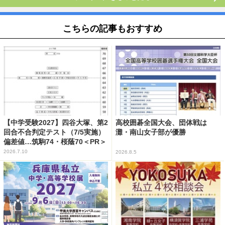
こちらの記事もおすすめ
【中学受験2027】四谷大塚、第2
高校囲碁全国大会、団体戦は
回合不合判定テスト（7/5実施）
灘・南山女子部が優勝
偏差値…筑駒74・桜蔭70＜PR＞
2026.7.10
2026.8.5