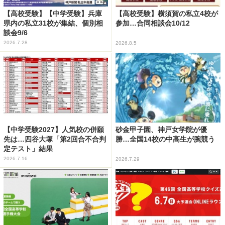
【高校受験】【中学受験】兵庫
【高校受験】横須賀の私立4校が
県内の私立31校が集結、個別相
参加…合同相談会10/12
談会9/6
2026.7.28
2026.8.5
【中学受験2027】人気校の併願
砂金甲子園、神戸女学院が優
先は…四谷大塚「第2回合不合判
勝…全国14校の中高生が腕競う
定テスト」結果
2026.7.16
2026.7.29