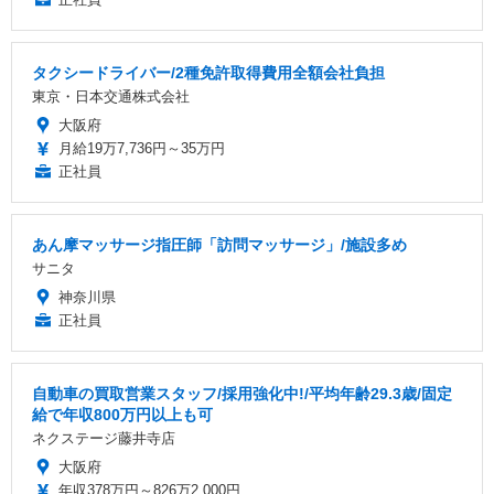
タクシードライバー/2種免許取得費用全額会社負担
東京・日本交通株式会社
大阪府
月給19万7,736円～35万円
正社員
あん摩マッサージ指圧師「訪問マッサージ」/施設多め
サニタ
神奈川県
正社員
自動車の買取営業スタッフ/採用強化中!/平均年齢29.3歳/固定
給で年収800万円以上も可
ネクステージ藤井寺店
大阪府
年収378万円～826万2,000円