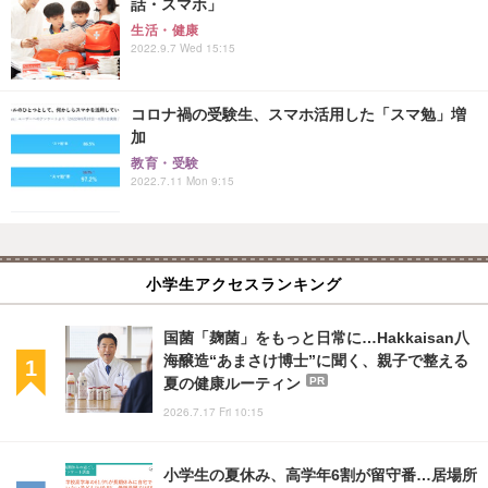
話・スマホ」
生活・健康
2022.9.7 Wed 15:15
コロナ禍の受験生、スマホ活用した「スマ勉」増
加
教育・受験
2022.7.11 Mon 9:15
小学生アクセスランキング
国菌「麹菌」をもっと日常に…Hakkaisan八
海醸造“あまさけ博士”に聞く、親子で整える
夏の健康ルーティン
PR
2026.7.17 Fri 10:15
小学生の夏休み、高学年6割が留守番…居場所