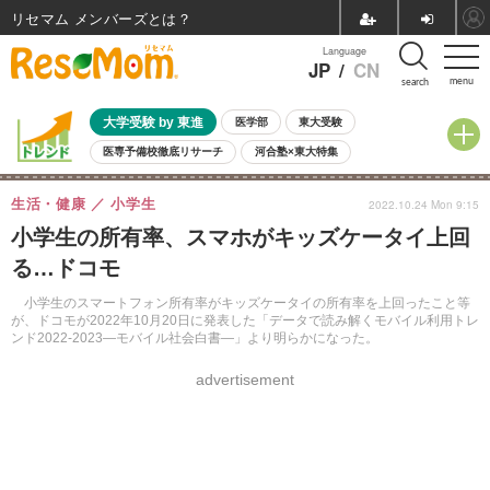
リセマム メンバーズ
Language
JP
/
CN
menu
search
大学受験 by 東進
医学部
東大受験
医専予備校徹底リサーチ
河合塾×東大特集
親子で考える大学選び
高校受験
中学受験
小学校受験
生活・健康
小学生
2022.10.24 Mon 9:15
共通テスト
夏休み
8月開催学校説明会・相談会
小学生の所有率、スマホがキッズケータイ上回
8月開催イベント・WS
全国公立高校 過去問
人気記事
る…ドコモ
自由研究教材（小学生向け）
自由研究教材（中学生向け）
ランキング
小学生のスマートフォン所有率がキッズケータイの所有率を上回ったこと等
が、ドコモが2022年10月20日に発表した「データで読み解くモバイル利用トレ
ンド2022-2023―モバイル社会白書―」より明らかになった。
advertisement