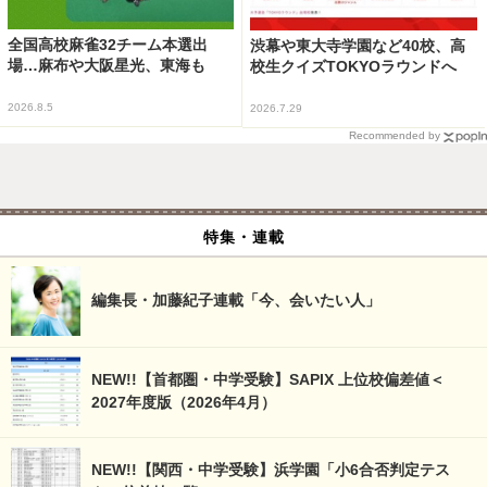
全国高校麻雀32チーム本選出
渋幕や東大寺学園など40校、高
場…麻布や大阪星光、東海も
校生クイズTOKYOラウンドへ
2026.8.5
2026.7.29
Recommended by
特集・連載
編集長・加藤紀子連載「今、会いたい人」
NEW!!【首都圏・中学受験】SAPIX 上位校偏差値＜
2027年度版（2026年4月）
NEW!!【関西・中学受験】浜学園「小6合否判定テス