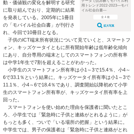
データで読み解くモバイル利
動・価値観の変化を解明する研究
用トレンド2022-2023―モバ
に取り組んでおり、定期的に結果
イル社会白書―
を発表している。2005年に1冊目
全 4 枚
の「モバイル社会白書」が刊行さ
拡大写真
れ、今回で10冊目となる。
子供のICT端末所有状況について見ていくと、スマートフ
ォン、キッズケータイともに所有開始年齢は低年齢化傾向
にあり、自分専用の端末としてのスマートフォンの所有率
は中学1年生で7割を超えることがわかった。
小学生のスマートフォン所有率は小1～3で15.4％、小4～
6で33.1％という結果に。キッズケータイ所有率は小1～3で
11.1％、小4～6で18.4％であり、調査開始以降初めて小学
生のスマートフォン所有率が、キッズケータイ所有率を上
回った。
スマートフォンを使い始めた理由を保護者に聞いたとこ
ろ、小学生では「緊急時に子供と連絡がとれるように」が
もっとも多く、ついで「いる場所の把握」という結果に。
中学生では、男子の保護者は「緊急時に子供と連絡がとれ