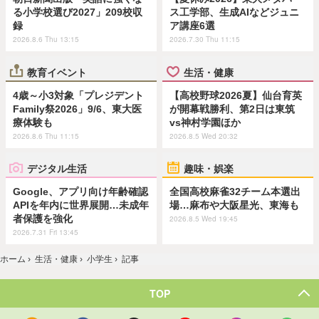
る小学校選び2027」209校収
ス工学部、生成AIなどジュニ
録
ア講座6選
2026.8.6 Thu 13:15
2026.7.30 Thu 11:15
教育イベント
生活・健康
4歳～小3対象「プレジデント
【高校野球2026夏】仙台育英
Family祭2026」9/6、東大医
が開幕戦勝利、第2日は東筑
療体験も
vs神村学園ほか
2026.8.6 Thu 11:15
2026.8.5 Wed 20:32
デジタル生活
趣味・娯楽
Google、アプリ向け年齢確認
全国高校麻雀32チーム本選出
APIを年内に世界展開…未成年
場…麻布や大阪星光、東海も
者保護を強化
2026.8.5 Wed 19:45
2026.7.31 Fri 13:45
ホーム
›
生活・健康
›
小学生
›
記事
TOP