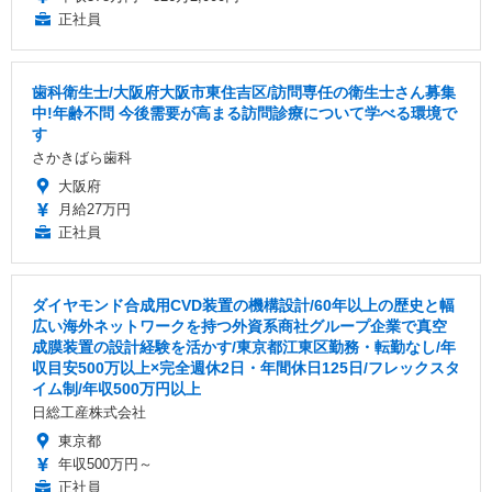
正社員
歯科衛生士/大阪府大阪市東住吉区/訪問専任の衛生士さん募集
中!年齢不問 今後需要が高まる訪問診療について学べる環境で
す
さかきばら歯科
大阪府
月給27万円
正社員
ダイヤモンド合成用CVD装置の機構設計/60年以上の歴史と幅
広い海外ネットワークを持つ外資系商社グループ企業で真空
成膜装置の設計経験を活かす/東京都江東区勤務・転勤なし/年
収目安500万以上×完全週休2日・年間休日125日/フレックスタ
イム制/年収500万円以上
日総工産株式会社
東京都
年収500万円～
正社員