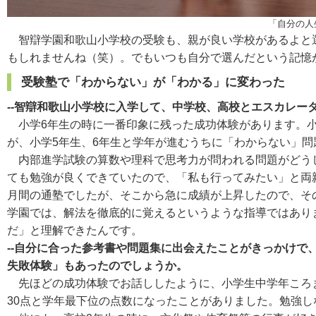
「自分の人
智辯学園和歌山小学校の受験も、親が良い学校があるよと選
もしれませんね（笑）。でもいつも自分で選んだという記憶
受験塾で「わからない」が「わかる」に変わった
--智辯和歌山小学校に入学して、中学校、高校とエスカレ
小学6年生の時に一番印象に残った成功体験があります。小
が、小学5年生、6年生と学年が進むうちに「わからない」問
内部進学試験の算数や理科で思考力が問われる問題がどうし
ても勉強が良くできていたので、「私も行ってみたい」と両
月間の通塾でしたが、そこから急に成績が上昇したので、そ
学園では、解法を徹底的に覚えるというような指導ではあり
だ」と理解できたんです。
--自分に合った参考書や問題集に出会えたことがきっかけ
失敗体験」もあったのでしょうか。
先ほどの成功体験でお話ししたように、小学生中学年ころま
30点と学年最下位の点数になったことがありました。勉強