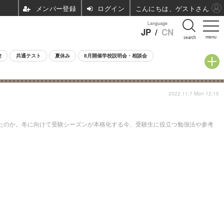
ログイン
こんにちは、ゲストさん
Language
JP
/
CN
menu
search
験
共通テスト
夏休み
8月開催学校説明会・相談会
2022.11.7 Mon 12:15
きたのか。冬に向けて受験シーズンが本格化する今、受験生に役立つ勉強法や参考