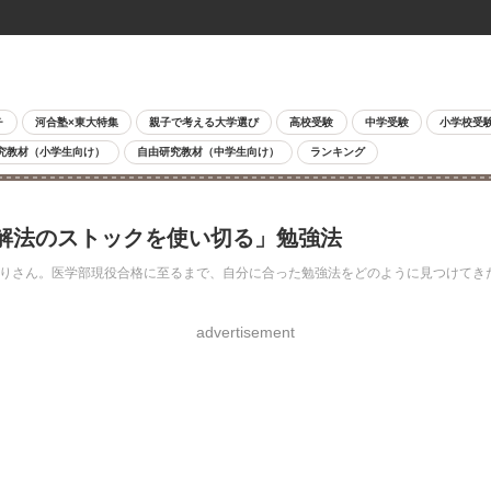
チ
河合塾×東大特集
親子で考える大学選び
高校受験
中学受験
小学校受
究教材（小学生向け）
自由研究教材（中学生向け）
ランキング
日に解法のストックを使い切る」勉強法
白りりさん。医学部現役合格に至るまで、自分に合った勉強法をどのように見つけて
advertisement