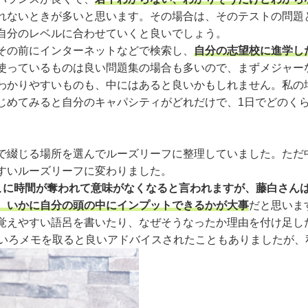
ないときが多いと思います。その場合は、そのテストの問題
自分のレベルに合わせていくと良いでしょう。
その前にインターネットなどで検索し、
自分の志望校に進学し
使っているものは良い問題集の場合も多いので、まずメジャー
わかりやすいものも、中にはあると良いかもしれません。私の
じめてみると自分のキャパシティがどれだけで、1日でどのく
綴じる場所を選んでルーズリーフに整理していました。ただ
すいルーズリーフに変わりました。
そこに時間が奪われて意味がなくなると言われますが、藤白さん
、いかに自分の頭の中にインプットできるかが大事
だと思いま
覚えやすい語呂を書いたり、なぜそうなったか理由を付け足し
ろいろメモを取ると良いアドバイスされたこともありましたが、