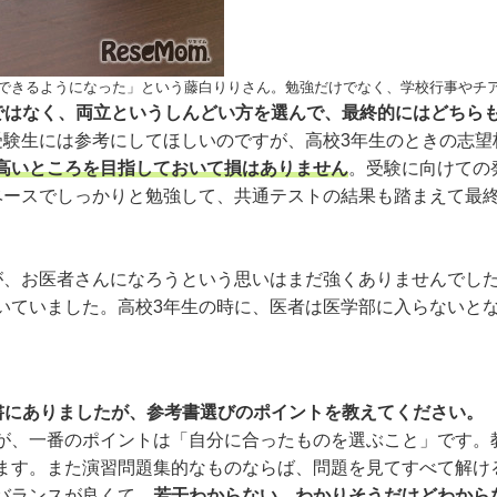
できるようになった」という藤白りりさん。勉強だけでなく、学校行事やチ
かではなく、両立というしんどい方を選んで、最終的にはどちら
験生には参考にしてほしいのですが、高校3年生のときの志望
高いところを目指しておいて損はありません
。受験に向けての
ベースでしっかりと勉強して、共通テストの結果も踏まえて最
。
、お医者さんになろうという思いはまだ強くありませんでした。
いていました。高校3年生の時に、医者は医学部に入らないと
書にありましたが、参考書選びのポイントを教えてください。
、一番のポイントは「自分に合ったものを選ぶこと」です。
ます。また演習問題集的なものならば、問題を見てすべて解け
バランスが良くて、
若干わからない、わかりそうだけどわから