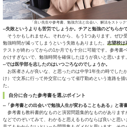
「良い先生や参考書、勉強方法と出会い、解法をストック
--失敗というよりも苦労でしょうか。チアと勉強のどちら
そうかもしれません。それから、もう1つあります。ぜひ受
勉強時間が減ってしまうという失敗もありました。
志望校は
テストが終わってからの1か月でも十分に可能です。参考書
かけすぎないで、勉強時間を確保したほうが良いと思います
--では医学部を志したのはいつごろなのでしょうか。
お医者さんが良いな、と思ったのは中学1年生の時でしたが
け）で文系に行って外交官になって省庁勤めという進路を描
た。
自分に合った参考書を選ぶポイント
--「参考書との出会いで勉強人生が変わることもある」と著
参考書も教科書的なものと演習問題集的なものがありますが
などでのぞいてみて、わかると思えるものならば良いと思い
見てもわからないといった問題集もダメだと思います。その