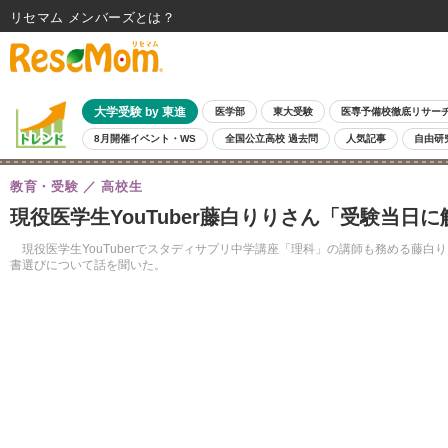
リセマム メンバーズ
大学受験 by 東進
医学部
東大受験
医専予備校徹底リサー
8月開催イベント・WS
全国公立高校 過去問
人気記事
自由研
教育・受験
高校生
現役医学生YouTuber藤白りりさん「受験当
現役医学生YouTuberでスタディサプリ中学講座「理科」の講師も務める藤
書選びについて話を聞いた。