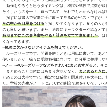
勉強をやろうと思うタイミングは、模試や試験で点数が取れ
そうしたものを一旦、買ってみて、それでもわからなければ
探すには書店で実際に手に取って見るのがベストですが、
その中から目星をつける
と探しやすくなります。多くの人が
のも良いと思います。また、適度にキャラクターや絵などで
時期までにこの参考書をやると計画を立てて進めました
。は
くなってきます。
--勉強に欠かせないアイテムを教えてください。
ルーズリーフです。問題を解くときは用紙に書いて、あとで
使いましたが、徐々に受験勉強に向けて、自分用に整理しや
--ノートやルーズリーフなどをきれいにまとめすぎると、
まとめること自体にはあまり意味がなく、
まとめるときに
とめるのは大事ですね。暗記では反復と関連付けを大事に、
た。学校の先生がノートに2：8程の割合で線を引いて、い