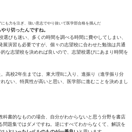
アにも力を注ぎ、強い意志でやり抜いて医学部合格を掴んだ
もやり切ったんですね。
校選びも迷い、多くの時間を調べる時間に費やしてしまい、
発展演習も必要ですが、個々の志望校に合わせた勉強は共通
終的な志望校を決めれば良いので、志望校選びにあまり時間を
高校2年生までは、東大理IIに入り、進振り（進学振り分
なれない、特異性が高いと思い、医学部に進むことを決めまし
教科書的なものの場合、自分がわからないと思う分野を書店
る問題集ではダメですね。逆にすべてわからなくて、解説を
ないといったレベルのものが一番良い
と思います。