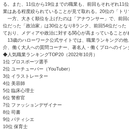
る。また、11位から19位までの職業も、前回もそれぞれ11
業はある程度絞られていることが見て取れる。20位の「トリ
一方、大きく順位を上げたのは「アナウンサー」で、前回の3
位だった「政治家」は30位となり8ランク、前回54位だった
ており、メディアや政治に対する関心が高まっていることが
13歳のハローワーク公式サイトでは、職業ランキングの他
介、働く大人への質問コーナー、著名人・働くプロへのイン
◆人気職業ランキングTOP20（2022年10月）
1位 プロスポーツ選手
2位 ユーチューバー（YouTuber）
3位 イラストレーター
4位 美容師
5位 臨床心理士
6位 警察官
7位 ファッションデザイナー
8位 司書
9位 パティシエ
10位 保育士