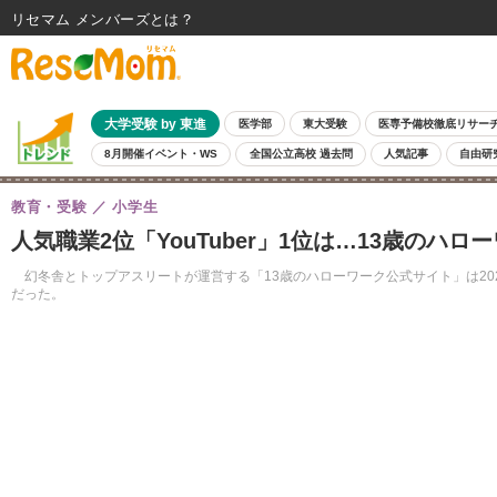
リセマム メンバーズ
大学受験 by 東進
医学部
東大受験
医専予備校徹底リサー
8月開催イベント・WS
全国公立高校 過去問
人気記事
自由研
教育・受験
小学生
人気職業2位「YouTuber」1位は…13歳のハロ
幻冬舎とトップアスリートが運営する「13歳のハローワーク公式サイト」は2022
だった。