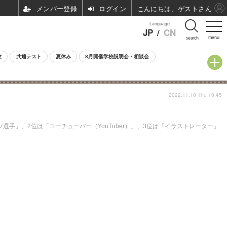
ログイン
こんにちは、ゲストさん
Language
JP
/
CN
menu
search
験
共通テスト
夏休み
8月開催学校説明会・相談会
2022.11.10 Thu 10:45
選手」、2位は「ユーチューバー（YouTuber）」、3位は「イラストレーター」