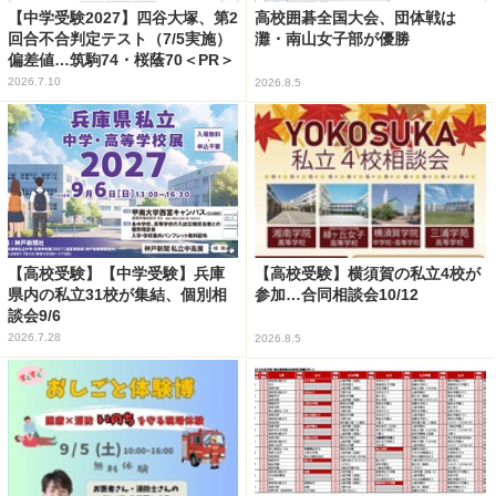
【中学受験2027】四谷大塚、第2
高校囲碁全国大会、団体戦は
回合不合判定テスト（7/5実施）
灘・南山女子部が優勝
偏差値…筑駒74・桜蔭70＜PR＞
2026.7.10
2026.8.5
【高校受験】【中学受験】兵庫
【高校受験】横須賀の私立4校が
県内の私立31校が集結、個別相
参加…合同相談会10/12
談会9/6
2026.7.28
2026.8.5