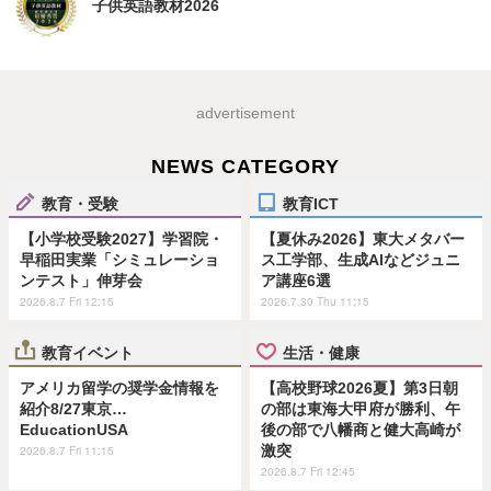
子供英語教材2026
advertisement
NEWS CATEGORY
教育・受験
教育ICT
【小学校受験2027】学習院・
【夏休み2026】東大メタバー
早稲田実業「シミュレーショ
ス工学部、生成AIなどジュニ
ンテスト」伸芽会
ア講座6選
2026.8.7 Fri 12:15
2026.7.30 Thu 11:15
教育イベント
生活・健康
アメリカ留学の奨学金情報を
【高校野球2026夏】第3日朝
紹介8/27東京…
の部は東海大甲府が勝利、午
EducationUSA
後の部で八幡商と健大高崎が
激突
2026.8.7 Fri 11:15
2026.8.7 Fri 12:45