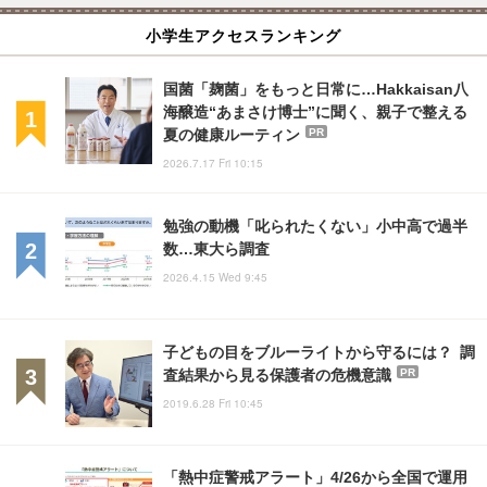
小学生アクセスランキング
国菌「麹菌」をもっと日常に…Hakkaisan八
海醸造“あまさけ博士”に聞く、親子で整える
夏の健康ルーティン
PR
2026.7.17 Fri 10:15
勉強の動機「叱られたくない」小中高で過半
数…東大ら調査
2026.4.15 Wed 9:45
子どもの目をブルーライトから守るには？ 調
査結果から見る保護者の危機意識
PR
2019.6.28 Fri 10:45
「熱中症警戒アラート」4/26から全国で運用