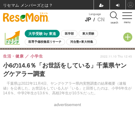
リセマム メンバーズ
Language
JP
/
CN
menu
search
大学受験 by 東進
医学部
東大受験
医専予備校徹底リサーチ
河合塾×東大特集
親子で考える大学選び
高校受験
中学受験
小学校受験
生活・健康
小学生
2022.11.10 Thu 12:45
共通テスト
夏休み
8月開催学校説明会・相談会
小6の14.6％「お世話をしている」千葉県ヤン
8月開催イベント・WS
全国公立高校 過去問
人気記事
グケアラー調査
自由研究教材（小学生向け）
自由研究教材（中学生向け）
ランキング
千葉県は2022年11月4日、ヤングケアラー県内実態調査の結果概要（速報
値）を公表した。お世話をしている人が「いる」と回答したのは、小学6年生が
14.6％、中学2年生が13.6％、高校2年生が10.5％だった。
advertisement