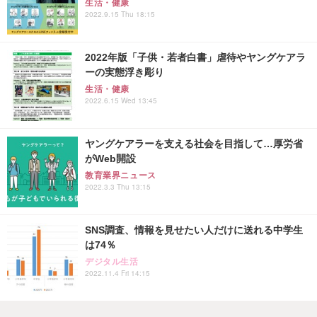
生活・健康
2022.9.15 Thu 18:15
2022年版「子供・若者白書」虐待やヤングケアラ
ーの実態浮き彫り
生活・健康
2022.6.15 Wed 13:45
ヤングケアラーを支える社会を目指して…厚労省
がWeb開設
教育業界ニュース
2022.3.3 Thu 13:15
SNS調査、情報を見せたい人だけに送れる中学生
は74％
デジタル生活
2022.11.4 Fri 14:15