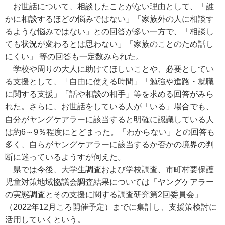
お世話について、相談したことがない理由として、「誰
かに相談するほどの悩みではない」「家族外の人に相談す
るような悩みではない」との回答が多い一方で、「相談し
ても状況が変わるとは思わない」「家族のことのため話し
にくい」 等の回答も一定数みられた。
学校や周りの大人に助けてほしいことや、必要としてい
る支援として、「自由に使える時間」「勉強や進路・就職
に関する支援」「話や相談の相手」等を求める回答がみら
れた。さらに、お世話をしている人が「いる」場合でも、
自分がヤングケアラーに該当すると明確に認識している人
は約6～9％程度にとどまった。「わからない」との回答も
多く、自らがヤングケアラーに該当するか否かの境界の判
断に迷っているようすが伺えた。
県では今後、大学生調査および学校調査、市町村要保護
児童対策地域協議会調査結果については「ヤングケアラー
の実態調査とその支援に関する調査研究第2回委員会」
（2022年12月ころ開催予定）までに集計し、支援策検討に
活用していくという。