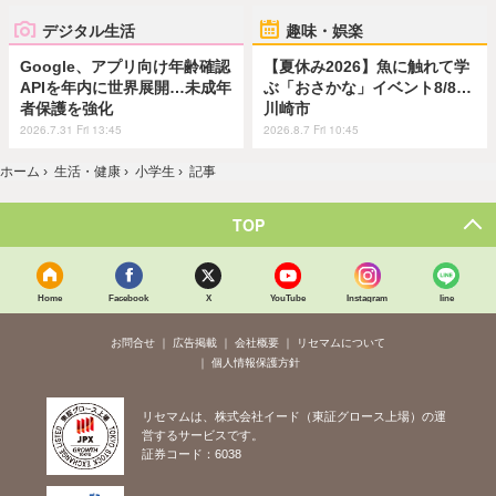
デジタル生活
趣味・娯楽
Google、アプリ向け年齢確認
【夏休み2026】魚に触れて学
APIを年内に世界展開…未成年
ぶ「おさかな」イベント8/8…
者保護を強化
川崎市
2026.7.31 Fri 13:45
2026.8.7 Fri 10:45
ホーム
›
生活・健康
›
小学生
›
記事
TOP
Home
Facebook
X
YouTube
Instagram
line
お問合せ
広告掲載
会社概要
リセマムについて
個人情報保護方針
リセマムは、株式会社イード（東証グロース上場）の運
営するサービスです。
証券コード：6038