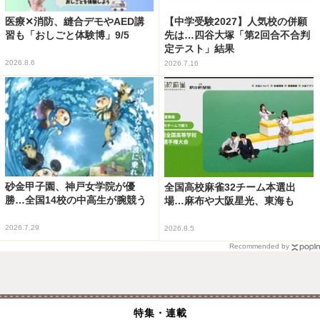
医療✕消防、縫合デモやAED講
【中学受験2027】人気校の併願
習も「おしごと体験博」9/5
先は…四谷大塚「第2回合不合判
定テスト」結果
2026.8.6
2026.7.16
砂金甲子園、神戸女学院が優
全国高校麻雀32チーム本選出
勝…全国14校の中高生が腕競う
場…麻布や大阪星光、東海も
2026.7.29
2026.8.5
Recommended by
特集・連載