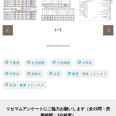
‹
1
/
2
advertisement
千葉県
生活調査
子供調査
小学生
中学生
高校生
生活
教育・受験 トピックス
生活・健康 トピックス
リセマムアンケートにご協力お願いします（全15問・所
要時間：3分程度）