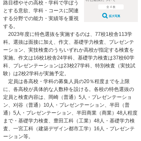
路目標やその高校・学科で学ぼう
全 4 枚
とする意欲、学科・コースに関連
拡大写真
する分野での能力・実績等を重視
する。
2023年度に特色選抜を実施するのは、77校1校舎113学
科。選抜は面接に加え、作文、基礎学力検査、プレゼンテ
ーション、実技検査のうちいずれか高校が指定する検査を
実施。作文は16校1校舎24学科、基礎学力検査は37校60学
科、プレゼンテーションは23校27学科、特別検査（実技試
験）は2校2学科が実施予定。
定員は各高校・学科の募集人員の20％程度までを上限
に、各高校が具体的な人数枠を設ける。各校の特色選抜の
定員と検査内容は、岡崎（普通）5人・プレゼンテーショ
ン、刈谷（普通）10人・プレゼンテーション、半田（普
通）5人・プレゼンテーション、半田商業（商業）48人程度
まで・基礎学力検査、豊田工科（工業）48人・基礎学力検
査、一宮工科（建築デザイン都市工学）16人・プレゼンテ
ーション等。