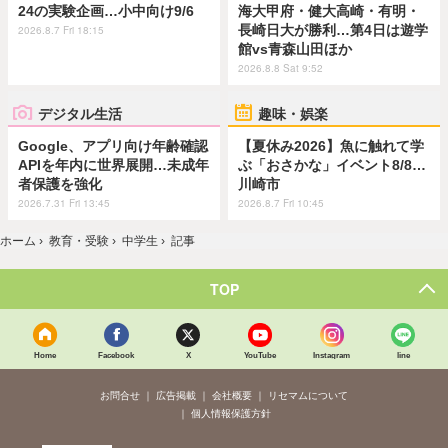
24の実験企画…小中向け9/6
海大甲府・健大高崎・有明・
長崎日大が勝利…第4日は遊学
2026.8.7 Fri 18:15
館vs青森山田ほか
2026.8.8 Sat 9:52
デジタル生活
趣味・娯楽
Google、アプリ向け年齢確認
【夏休み2026】魚に触れて学
APIを年内に世界展開…未成年
ぶ「おさかな」イベント8/8…
者保護を強化
川崎市
2026.7.31 Fri 13:45
2026.8.7 Fri 10:45
ホーム
›
教育・受験
›
中学生
›
記事
TOP
Home
Facebook
X
YouTube
Instagram
line
お問合せ
広告掲載
会社概要
リセマムについて
個人情報保護方針