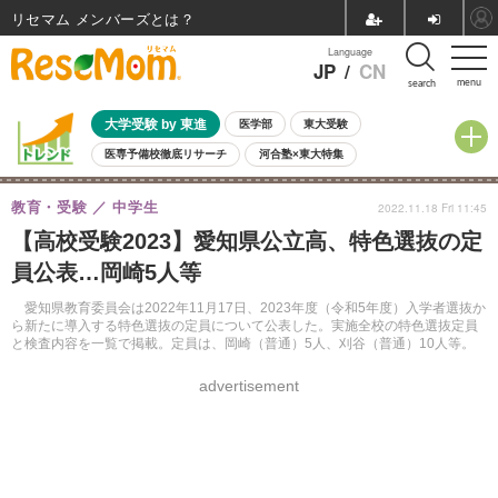
リセマム メンバーズ
Language
JP
/
CN
menu
search
大学受験 by 東進
医学部
東大受験
医専予備校徹底リサーチ
河合塾×東大特集
親子で考える大学選び
高校受験
中学受験
小学校受験
教育・受験
中学生
2022.11.18 Fri 11:45
共通テスト
夏休み
8月開催学校説明会・相談会
【高校受験2023】愛知県公立高、特色選抜の定
8月開催イベント・WS
全国公立高校 過去問
人気記事
員公表…岡崎5人等
自由研究教材（小学生向け）
自由研究教材（中学生向け）
ランキング
愛知県教育委員会は2022年11月17日、2023年度（令和5年度）入学者選抜か
ら新たに導入する特色選抜の定員について公表した。実施全校の特色選抜定員
と検査内容を一覧で掲載。定員は、岡崎（普通）5人、刈谷（普通）10人等。
advertisement