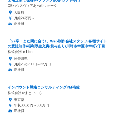
QBハウスヴィアあべのウォーク
大阪府
月給24万円～
正社員
「27卒・まだ間に合う!」Web制作会社スタッフ/各種サイト
の受託制作/福利厚生充実/賞与あり/川崎市幸区中幸町2丁目
株式会社Le Lien
神奈川県
月給25万700円～32万円
正社員
インバウンド戦略コンサルティングPM補佐
株式会社やまとごころ
東京都
年収380万円～550万円
正社員