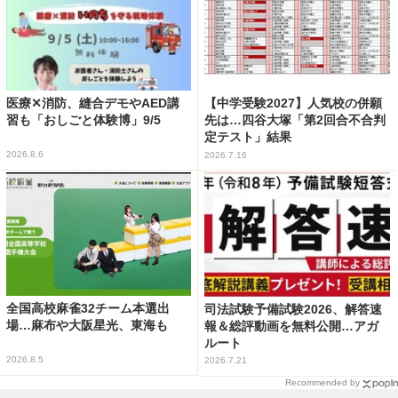
医療✕消防、縫合デモやAED講
【中学受験2027】人気校の併願
習も「おしごと体験博」9/5
先は…四谷大塚「第2回合不合判
定テスト」結果
2026.8.6
2026.7.16
全国高校麻雀32チーム本選出
司法試験予備試験2026、解答速
場…麻布や大阪星光、東海も
報＆総評動画を無料公開…アガ
ルート
2026.8.5
2026.7.21
Recommended by