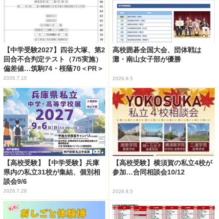
【中学受験2027】四谷大塚、第2
高校囲碁全国大会、団体戦は
回合不合判定テスト（7/5実施）
灘・南山女子部が優勝
偏差値…筑駒74・桜蔭70＜PR＞
2026.7.10
2026.8.5
【高校受験】【中学受験】兵庫
【高校受験】横須賀の私立4校が
県内の私立31校が集結、個別相
参加…合同相談会10/12
談会9/6
2026.7.28
2026.8.5