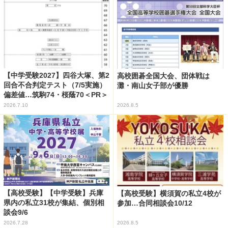
【中学受験2027】四谷大塚、第2
高校囲碁全国大会、団体戦は
回合不合判定テスト（7/5実施）
灘・南山女子部が優勝
偏差値…筑駒74・桜蔭70＜PR＞
2026.7.10
2026.8.5
【高校受験】【中学受験】兵庫
【高校受験】横須賀の私立4校が
県内の私立31校が集結、個別相
参加…合同相談会10/12
談会9/6
2026.7.28
2026.8.5