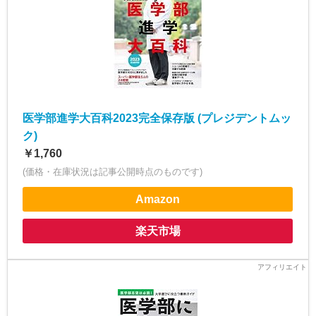
医学部進学大百科2023完全保存版 (プレジデントムッ
ク)
￥1,760
(価格・在庫状況は記事公開時点のものです)
Amazon
楽天市場