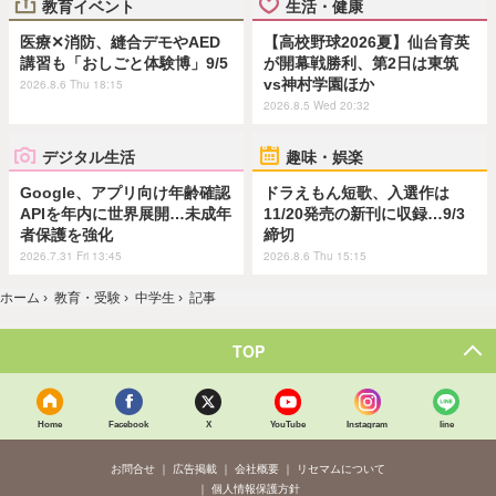
教育イベント
生活・健康
医療✕消防、縫合デモやAED
【高校野球2026夏】仙台育英
講習も「おしごと体験博」9/5
が開幕戦勝利、第2日は東筑
vs神村学園ほか
2026.8.6 Thu 18:15
2026.8.5 Wed 20:32
デジタル生活
趣味・娯楽
Google、アプリ向け年齢確認
ドラえもん短歌、入選作は
APIを年内に世界展開…未成年
11/20発売の新刊に収録…9/3
者保護を強化
締切
2026.7.31 Fri 13:45
2026.8.6 Thu 15:15
ホーム
›
教育・受験
›
中学生
›
記事
TOP
Home
Facebook
X
YouTube
Instagram
line
お問合せ
広告掲載
会社概要
リセマムについて
個人情報保護方針