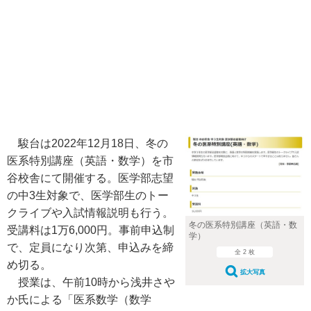
駿台は2022年12月18日、冬の
医系特別講座（英語・数学）を市
谷校舎にて開催する。医学部志望
の中3生対象で、医学部生のトー
クライブや入試情報説明も行う。
冬の医系特別講座（英語・数
受講料は1万6,000円。事前申込制
学）
で、定員になり次第、申込みを締
全 2 枚
め切る。
拡大写真
授業は、午前10時から浅井さや
か氏による「医系数学（数学