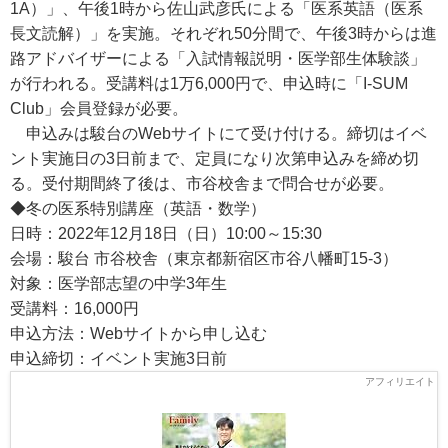
1A）」、午後1時から佐山武彦氏による「医系英語（医系
長文読解）」を実施。それぞれ50分間で、午後3時からは進
路アドバイザーによる「入試情報説明・医学部生体験談」
が行われる。受講料は1万6,000円で、申込時に「I-SUM
Club」会員登録が必要。
申込みは駿台のWebサイトにて受け付ける。締切はイベ
ント実施日の3日前まで、定員になり次第申込みを締め切
る。受付期間終了後は、市谷校舎まで問合せが必要。
◆冬の医系特別講座（英語・数学）
日時：2022年12月18日（日）10:00～15:30
会場：駿台 市谷校舎（東京都新宿区市谷八幡町15-3）
対象：医学部志望の中学3年生
受講料：16,000円
申込方法：Webサイトから申し込む
申込締切：イベント実施3日前