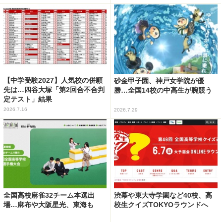
【中学受験2027】人気校の併願
砂金甲子園、神戸女学院が優
先は…四谷大塚「第2回合不合判
勝…全国14校の中高生が腕競う
定テスト」結果
2026.7.16
2026.7.29
全国高校麻雀32チーム本選出
渋幕や東大寺学園など40校、高
場…麻布や大阪星光、東海も
校生クイズTOKYOラウンドへ