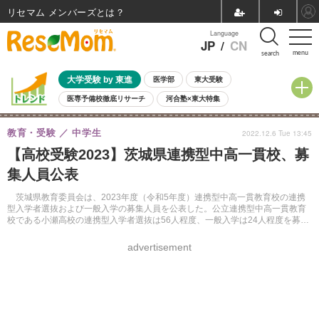
リセマム メンバーズ
Language
JP
/
CN
menu
search
大学受験 by 東進
医学部
東大受験
医専予備校徹底リサーチ
河合塾×東大特集
親子で考える大学選び
高校受験
中学受験
小学校受験
教育・受験
中学生
2022.12.6 Tue 13:45
共通テスト
夏休み
8月開催学校説明会・相談会
【高校受験2023】茨城県連携型中高一貫校、募
8月開催イベント・WS
全国公立高校 過去問
人気記事
集人員公表
自由研究教材（小学生向け）
自由研究教材（中学生向け）
ランキング
茨城県教育委員会は、2023年度（令和5年度）連携型中高一貫教育校の連携
型入学者選抜および一般入学の募集人員を公表した。公立連携型中高一貫教育
校である小瀬高校の連携型入学者選抜は56人程度、一般入学は24人程度を募集
する。
advertisement