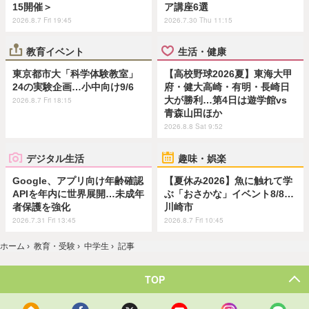
15開催＞
ア講座6選
2026.8.7 Fri 19:45
2026.7.30 Thu 11:15
教育イベント
生活・健康
東京都市大「科学体験教室」
【高校野球2026夏】東海大甲
24の実験企画…小中向け9/6
府・健大高崎・有明・長崎日
大が勝利…第4日は遊学館vs
2026.8.7 Fri 18:15
青森山田ほか
2026.8.8 Sat 9:52
デジタル生活
趣味・娯楽
Google、アプリ向け年齢確認
【夏休み2026】魚に触れて学
APIを年内に世界展開…未成年
ぶ「おさかな」イベント8/8…
者保護を強化
川崎市
2026.7.31 Fri 13:45
2026.8.7 Fri 10:45
ホーム
›
教育・受験
›
中学生
›
記事
TOP