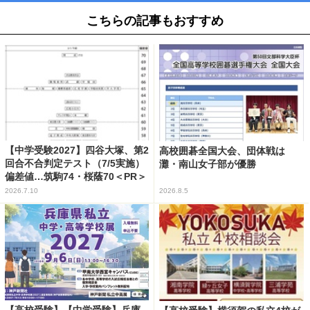
こちらの記事もおすすめ
【中学受験2027】四谷大塚、第2
高校囲碁全国大会、団体戦は
回合不合判定テスト（7/5実施）
灘・南山女子部が優勝
偏差値…筑駒74・桜蔭70＜PR＞
2026.7.10
2026.8.5