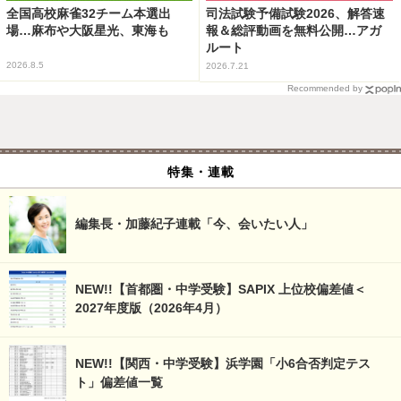
全国高校麻雀32チーム本選出
司法試験予備試験2026、解答速
場…麻布や大阪星光、東海も
報＆総評動画を無料公開…アガ
ルート
2026.8.5
2026.7.21
Recommended by
特集・連載
編集長・加藤紀子連載「今、会いたい人」
NEW!!【首都圏・中学受験】SAPIX 上位校偏差値＜
2027年度版（2026年4月）
NEW!!【関西・中学受験】浜学園「小6合否判定テス
ト」偏差値一覧