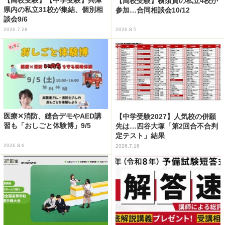
【高校受験】【中学受験】兵庫
【高校受験】横須賀の私立4校が
県内の私立31校が集結、個別相
参加…合同相談会10/12
談会9/6
2026.7.28
2026.8.5
医療✕消防、縫合デモやAED講
【中学受験2027】人気校の併願
習も「おしごと体験博」9/5
先は…四谷大塚「第2回合不合判
定テスト」結果
2026.8.6
2026.7.16