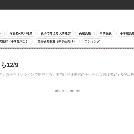
チ
河合塾×東大特集
親子で考える大学選び
高校受験
中学受験
小学校受
究教材（小学生向け）
自由研究教材（中学生向け）
ランキング
12/9
り方」講座をオンラインで開催する。事前に発達障害の子供をもつ保護者247名が
advertisement