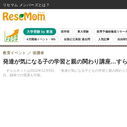
リセマム メンバーズ
大学受験 by 東進
医学部
東大受験
医専予備校徹底リサー
8月開催イベント・WS
全国公立高校 過去問
人気記事
自由研
教育イベント
保護者
発達が気になる子の学習と親の関わり講座…すらら
すららネットは2022年12月9日、「発達が気になる子どもの学習と親の関わ
日、録画での受講も可能。