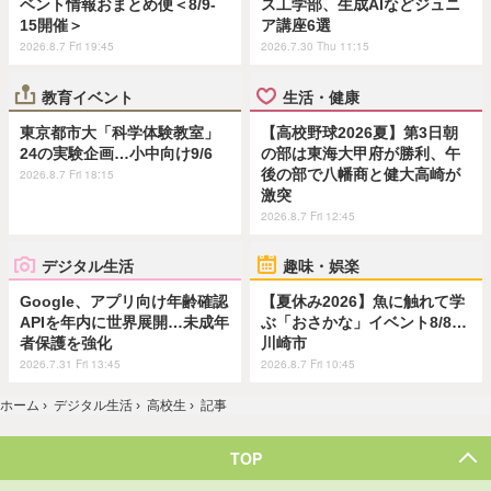
ベント情報おまとめ便＜8/9-
ス工学部、生成AIなどジュニ
15開催＞
ア講座6選
2026.8.7 Fri 19:45
2026.7.30 Thu 11:15
教育イベント
生活・健康
東京都市大「科学体験教室」
【高校野球2026夏】第3日朝
24の実験企画…小中向け9/6
の部は東海大甲府が勝利、午
後の部で八幡商と健大高崎が
2026.8.7 Fri 18:15
激突
2026.8.7 Fri 12:45
デジタル生活
趣味・娯楽
Google、アプリ向け年齢確認
【夏休み2026】魚に触れて学
APIを年内に世界展開…未成年
ぶ「おさかな」イベント8/8…
者保護を強化
川崎市
2026.7.31 Fri 13:45
2026.8.7 Fri 10:45
ホーム
›
デジタル生活
›
高校生
›
記事
TOP