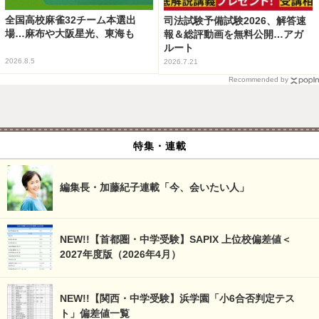
全国高校麻雀32チーム本選出
司法試験予備試験2026、解答速
場…麻布や大阪星光、東海も
報＆総評動画を無料公開…アガ
ルート
2026.8.5
2026.7.21
Recommended by
特集・連載
編集長・加藤紀子連載「今、会いたい人」
NEW!!【首都圏・中学受験】SAPIX 上位校偏差値＜
2027年度版（2026年4月）
NEW!!【関西・中学受験】浜学園「小6合否判定テス
ト」偏差値一覧