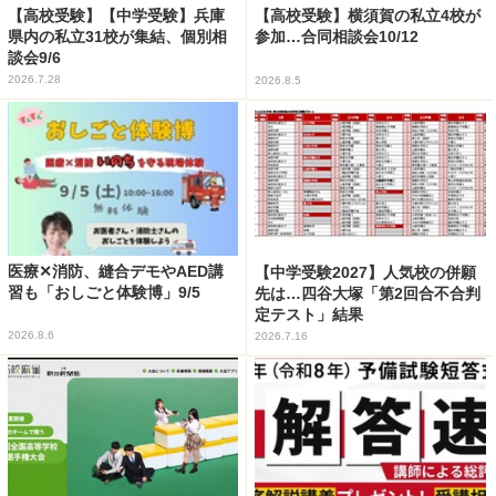
【高校受験】【中学受験】兵庫
【高校受験】横須賀の私立4校が
県内の私立31校が集結、個別相
参加…合同相談会10/12
談会9/6
2026.7.28
2026.8.5
医療✕消防、縫合デモやAED講
【中学受験2027】人気校の併願
習も「おしごと体験博」9/5
先は…四谷大塚「第2回合不合判
定テスト」結果
2026.8.6
2026.7.16