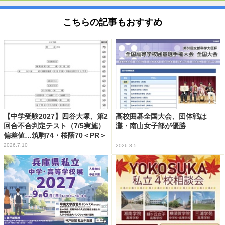
こちらの記事もおすすめ
【中学受験2027】四谷大塚、第2
高校囲碁全国大会、団体戦は
回合不合判定テスト（7/5実施）
灘・南山女子部が優勝
偏差値…筑駒74・桜蔭70＜PR＞
2026.7.10
2026.8.5