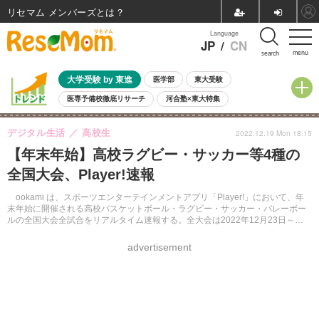
リセマム メンバーズ
Language
JP
/
CN
menu
search
大学受験 by 東進
医学部
東大受験
医専予備校徹底リサーチ
河合塾×東大特集
親子で考える大学選び
高校受験
中学受験
小学校受験
デジタル生活
高校生
2022.12.19 Mon 18:15
共通テスト
夏休み
8月開催学校説明会・相談会
【年末年始】高校ラグビー・サッカー等4種の
8月開催イベント・WS
全国公立高校 過去問
人気記事
全国大会、Player!速報
自由研究教材（小学生向け）
自由研究教材（中学生向け）
ランキング
ookami は、スポーツエンターテインメントアプリ「Player!」において、年
末年始に開催される高校バスケットボール・ラグビー・サッカー・バレーボー
ルの全国大会全試合をリアルタイム速報する。全大会は2022年12月23日～
2023年1月9日まで。
advertisement