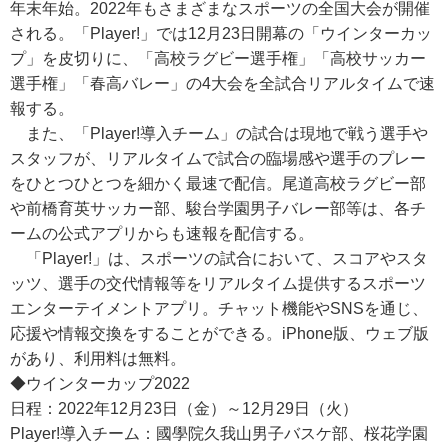
年末年始。2022年もさまざまなスポーツの全国大会が開催
される。「Player!」では12月23日開幕の「ウインターカッ
プ」を皮切りに、「高校ラグビー選手権」「高校サッカー
選手権」「春高バレー」の4大会を全試合リアルタイムで速
報する。
また、「Player!導入チーム」の試合は現地で戦う選手や
スタッフが、リアルタイムで試合の臨場感や選手のプレー
をひとつひとつを細かく最速で配信。尾道高校ラグビー部
や前橋育英サッカー部、駿台学園男子バレー部等は、各チ
ームの公式アプリからも速報を配信する。
「Player!」は、スポーツの試合において、スコアやスタ
ッツ、選手の交代情報等をリアルタイム提供するスポーツ
エンターテイメントアプリ。チャット機能やSNSを通じ、
応援や情報交換をすることができる。iPhone版、ウェブ版
があり、利用料は無料。
◆ウインターカップ2022
日程：2022年12月23日（金）～12月29日（火）
Player!導入チーム：國學院久我山男子バスケ部、桜花学園