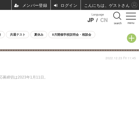
ログイン
こんにちは、ゲストさん
Language
JP
/
CN
menu
search
験
共通テスト
夏休み
8月開催学校説明会・相談会
2022.12.23 Fri 11:45
募締切は2023年1月11日。