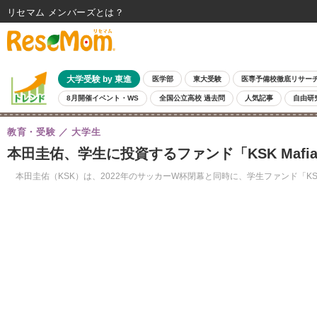
リセマム メンバーズ
大学受験 by 東進
医学部
東大受験
医専予備校徹底リサー
8月開催イベント・WS
全国公立高校 過去問
人気記事
自由研
教育・受験
大学生
本田圭佑、学生に投資するファンド「KSK Mafi
本田圭佑（KSK）は、2022年のサッカーW杯閉幕と同時に、学生ファンド「KSK