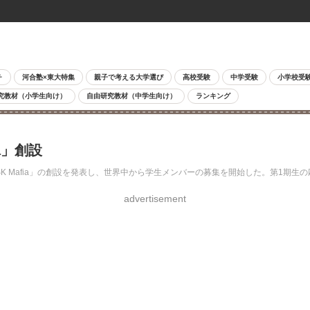
チ
河合塾×東大特集
親子で考える大学選び
高校受験
中学受験
小学校受
究教材（小学生向け）
自由研究教材（中学生向け）
ランキング
a」創設
 Mafia」の創設を発表し、世界中から学生メンバーの募集を開始した。第1期生の応
advertisement