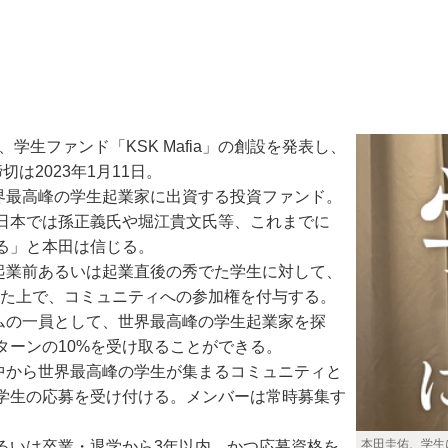
学生ファンド「KSK Mafia」の創設を発表し、
切は2023年1月11日。
世界最高峰の学生起業家に出資する投資ファンド。
日本では孫正義氏や堀江貴文氏等、これまでに
る」と本田は信じる。
。起業前あるいは起業直後の秀でた学生に対して、
供した上で、コミュニティへの参加権を付与する。
チームの一員として、世界最高峰の学生起業家を探
ターンの10%を受け取ることができる。
界中から世界最高峰の学生が集まるコミュニティと
学生の応募を受け付ける。メンバーは常時募集す
本田圭佑、学生に
いは卒業・退学から3年以内、かつ応募資格を