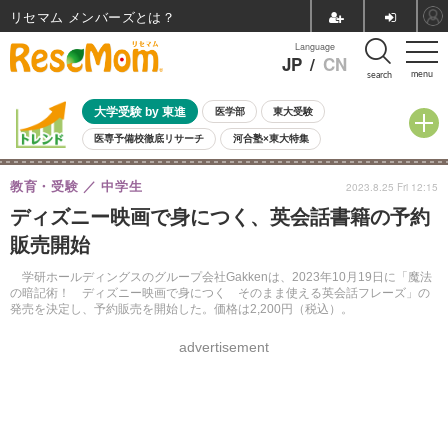
リセマム メンバーズ
Language
JP
/
CN
menu
search
大学受験 by 東進
医学部
東大受験
医専予備校徹底リサーチ
河合塾×東大特集
親子で考える大学選び
高校受験
中学受験
小学校受験
教育・受験
中学生
2023.8.25 Fri 12:15
共通テスト
夏休み
8月開催学校説明会・相談会
ディズニー映画で身につく、英会話書籍の予約
8月開催イベント・WS
全国公立高校 過去問
人気記事
販売開始
自由研究教材（小学生向け）
自由研究教材（中学生向け）
ランキング
学研ホールディングスのグループ会社Gakkenは、2023年10月19日に「魔法
の暗記術！ ディズニー映画で身につく そのまま使える英会話フレーズ」の
発売を決定し、予約販売を開始した。価格は2,200円（税込）。
advertisement