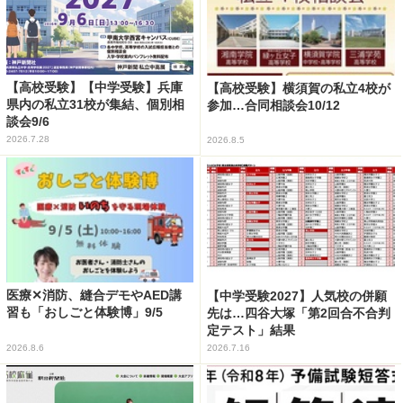
【高校受験】【中学受験】兵庫
【高校受験】横須賀の私立4校が
県内の私立31校が集結、個別相
参加…合同相談会10/12
談会9/6
2026.7.28
2026.8.5
医療✕消防、縫合デモやAED講
【中学受験2027】人気校の併願
習も「おしごと体験博」9/5
先は…四谷大塚「第2回合不合判
定テスト」結果
2026.8.6
2026.7.16