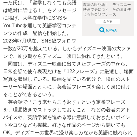
ーた氏は、「留学しなくても英語
魔法の暗記術！ ディズニー
映画で身につく そのまま使
は絶対に話せる！」をメッセージ
える英会話フレーズ
に掲げ、大学在学中にSNSや
全 6 枚
YouTubeを通して英語学習コンテ
拡大写真
ンツの作成・配信を開始した。
2023年7月現在、SNS総フォロワ
ー数が20万を越えている。しかもディズニー映画の大ファ
ンで、幼少期からディズニー映画に触れてきたという。
同書は、ディズニー映画に出てきたフレーズの中から、
日常会話で使う表現だけを「122フレーズ」に厳選し、場面
写真を収録している。映画を見ている気分で、映画のスト
ーリーや場面とともに、英会話フレーズを楽しく身に付け
ることができるという。
英会話で「こう来たらこう返す」という定番フレーズ
を、理屈抜きでストックしておくこと…などの著者のアド
バイスや、英語学習を進める際に意識しておきたいポイン
トやコツなども掲載。好きな作品のページから開いても
OK。ディズニーの世界に浸り楽しみながら英語に触れられ