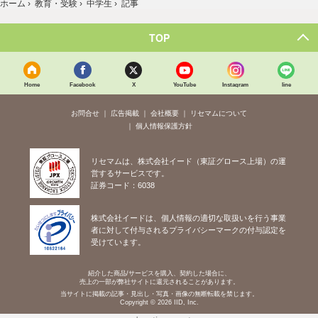
ホーム
›
教育・受験
›
中学生
›
記事
TOP
Home
Facebook
X
YouTube
Instagram
line
お問合せ
広告掲載
会社概要
リセマムについて
個人情報保護方針
リセマムは、株式会社イード（東証グロース上場）の運
営するサービスです。
証券コード：6038
株式会社イードは、個人情報の適切な取扱いを行う事業
者に対して付与されるプライバシーマークの付与認定を
受けています。
紹介した商品/サービスを購入、契約した場合に、
売上の一部が弊社サイトに還元されることがあります。
当サイトに掲載の記事・見出し・写真・画像の無断転載を禁じます。
Copyright © 2026 IID, Inc.