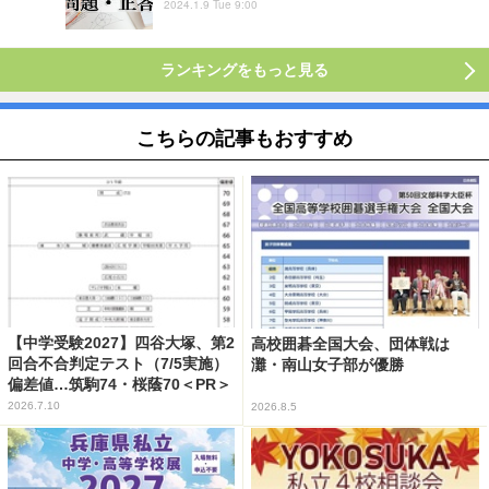
2024.1.9 Tue 9:00
ランキングをもっと見る
こちらの記事もおすすめ
【中学受験2027】四谷大塚、第2
高校囲碁全国大会、団体戦は
回合不合判定テスト（7/5実施）
灘・南山女子部が優勝
偏差値…筑駒74・桜蔭70＜PR＞
2026.7.10
2026.8.5