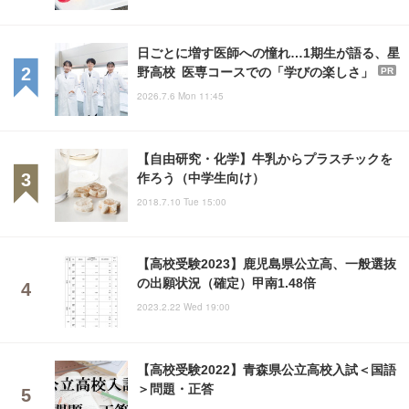
日ごとに増す医師への憧れ…1期生が語る、星
野高校 医専コースでの「学びの楽しさ」
PR
2026.7.6 Mon 11:45
【自由研究・化学】牛乳からプラスチックを
作ろう（中学生向け）
2018.7.10 Tue 15:00
【高校受験2023】鹿児島県公立高、一般選抜
の出願状況（確定）甲南1.48倍
2023.2.22 Wed 19:00
【高校受験2022】青森県公立高校入試＜国語
＞問題・正答