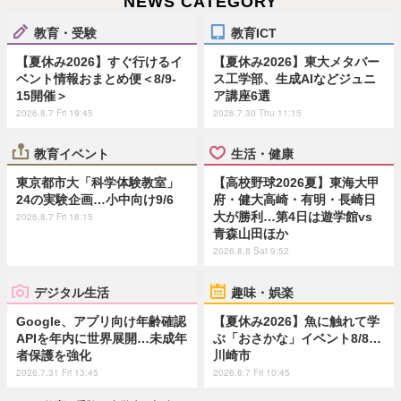
NEWS CATEGORY
教育・受験
教育ICT
【夏休み2026】すぐ行けるイ
【夏休み2026】東大メタバー
ベント情報おまとめ便＜8/9-
ス工学部、生成AIなどジュニ
15開催＞
ア講座6選
2026.8.7 Fri 19:45
2026.7.30 Thu 11:15
教育イベント
生活・健康
東京都市大「科学体験教室」
【高校野球2026夏】東海大甲
24の実験企画…小中向け9/6
府・健大高崎・有明・長崎日
大が勝利…第4日は遊学館vs
2026.8.7 Fri 18:15
青森山田ほか
2026.8.8 Sat 9:52
デジタル生活
趣味・娯楽
Google、アプリ向け年齢確認
【夏休み2026】魚に触れて学
APIを年内に世界展開…未成年
ぶ「おさかな」イベント8/8…
者保護を強化
川崎市
2026.7.31 Fri 13:45
2026.8.7 Fri 10:45