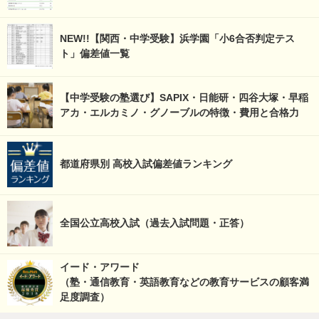
NEW!!【関西・中学受験】浜学園「小6合否判定テス
ト」偏差値一覧
【中学受験の塾選び】SAPIX・日能研・四谷大塚・早稲
アカ・エルカミノ・グノーブルの特徴・費用と合格力
都道府県別 高校入試偏差値ランキング
全国公立高校入試（過去入試問題・正答）
イード・アワード
（塾・通信教育・英語教育などの教育サービスの顧客満
足度調査）