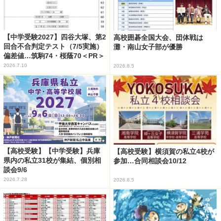
【中学受験2027】四谷大塚、第2
高校囲碁全国大会、団体戦は
回合不合判定テスト（7/5実施）
灘・南山女子部が優勝
偏差値…筑駒74・桜蔭70＜PR＞
2026.7.10
2026.8.5
【高校受験】【中学受験】兵庫
【高校受験】横須賀の私立4校が
県内の私立31校が集結、個別相
参加…合同相談会10/12
談会9/6
2026.7.28
2026.8.5