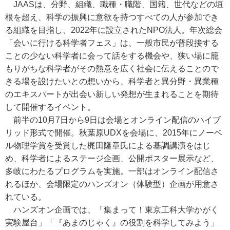
JAASは、分野、組織、職種・職階、国籍、世代などの垣
根を超え、科学の振興に意欲を持つすべての人が参加でき
る組織を目指し、2022年に設立されたNPO法人。年次総会
「会いに行ける科学者フェス」は、一般市民が普段接する
ことの少ない科学者に会って話をする機会や、狭い場に籠
もりがちな科学者がその熱意を広く社会に伝えることので
きる場を設けたいとの想いから、科学者と異分野・異業種
のエキスパートが出会い新しい発想が生まれることを期待
して開催するイベント。
前半の10月7日から9日は会場とオンライン配信のハイブ
リッド形式で開催。秋葉原UDXを会場に、2015年にノーベ
ル物理学賞を受賞した梶田隆章氏による基調講演をはじ
め、科学者によるステージ企画、公開ポスター展示など、
多岐にわたるプログラムを実施。一部はオンライン配信さ
れるほか、会場限定のハンズオン（体験型）企画が用意さ
れている。
ハンズオン企画では、「集まって！東京工科大学かがく
実験屋台」「『あまのじゃく』の役割を科学してみよう」