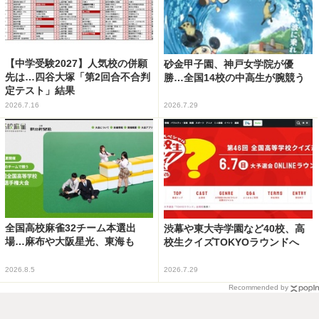
【中学受験2027】人気校の併願
砂金甲子園、神戸女学院が優
先は…四谷大塚「第2回合不合判
勝…全国14校の中高生が腕競う
定テスト」結果
2026.7.16
2026.7.29
全国高校麻雀32チーム本選出
渋幕や東大寺学園など40校、高
場…麻布や大阪星光、東海も
校生クイズTOKYOラウンドへ
2026.8.5
2026.7.29
Recommended by