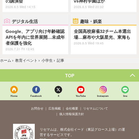
の講演会
vs神村学園ほか
2026.8.5 Wed 14:15
2026.8.5 Wed 20:32
デジタル生活
趣味・娯楽
Google、アプリ向け年齢確認
全国高校麻雀32チーム本選出
APIを年内に世界展開…未成年
場…麻布や大阪星光、東海も
者保護を強化
2026.8.5 Wed 19:45
2026.7.31 Fri 13:45
ホーム
›
教育イベント
›
小学生
›
記事
TOP
Home
Facebook
X
YouTube
Instagram
line
お問合せ
広告掲載
会社概要
リセマムについて
個人情報保護方針
リセマムは、株式会社イード（東証グロース上場）の運
営するサービスです。