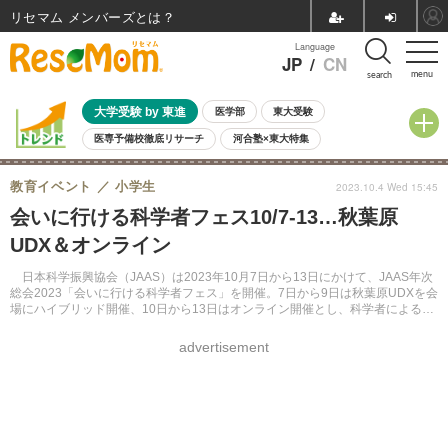
リセマム メンバーズ
Language
JP
/
CN
menu
search
大学受験 by 東進
医学部
東大受験
医専予備校徹底リサーチ
河合塾×東大特集
親子で考える大学選び
高校受験
中学受験
小学校受験
教育イベント
小学生
2023.10.4 Wed 15:45
共通テスト
夏休み
8月開催学校説明会・相談会
会いに行ける科学者フェス10/7-13…秋葉原
8月開催イベント・WS
全国公立高校 過去問
人気記事
UDX＆オンライン
自由研究教材（小学生向け）
自由研究教材（中学生向け）
ランキング
日本科学振興協会（JAAS）は2023年10月7日から13日にかけて、JAAS年次
総会2023「会いに行ける科学者フェス」を開催。7日から9日は秋葉原UDXを会
場にハイブリッド開催、10日から13日はオンライン開催とし、科学者によるス
テージ企画やポスター展示・発表などを展開する。
advertisement