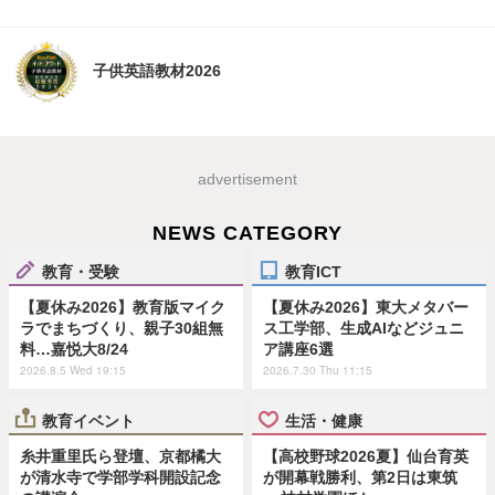
子供英語教材2026
advertisement
NEWS CATEGORY
教育・受験
教育ICT
【夏休み2026】教育版マイク
【夏休み2026】東大メタバー
ラでまちづくり、親子30組無
ス工学部、生成AIなどジュニ
料…嘉悦大8/24
ア講座6選
2026.8.5 Wed 19:15
2026.7.30 Thu 11:15
教育イベント
生活・健康
糸井重里氏ら登壇、京都橘大
【高校野球2026夏】仙台育英
が清水寺で学部学科開設記念
が開幕戦勝利、第2日は東筑