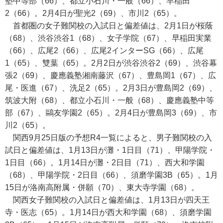
塾中等部（66）、都立小石川・一般（66）、早稲田
2（66）。2月4日が聖光2（69）、市川2（65）。
首都圏の女子難関校の入試日と偏差値は、2月1日が桜蔭
（68）、渋谷渋谷1（68）、女子学院（67）、早稲田実業
（66）、広尾2（66）、広尾2インターSG（66）、広尾
1（65）、雙葉（65）。2月2日が渋谷渋谷2（69）、渋谷幕
張2（69）、慶應義塾湘南藤沢（67）、豊島岡1（67）、広
尾・医進（67）、洗足2（65）。2月3日が豊島岡2（69）、
筑波大附（68）、都立小石川・一般（68）、慶應義塾中等
部（67）、鷗友学園2（65）。2月4日が豊島岡3（69）、市
川2（65）。
関西9月25日版の予想R4一覧によると、男子難関校の入
試日と偏差値は、1月13日が灘・1日目（71）、甲陽学院・
1日目（66）。1月14日が灘・2日目（71）、西大和学園
（68）、甲陽学院・2日目（66）、須磨学園3B（65）。1月
15日が洛南高附属・併願（70）、東大寺学園（68）。
関西女子難関校の入試日と偏差値は、1月13日が四天王
寺・医志（65）。1月14日が西大和学園（68）、須磨学園