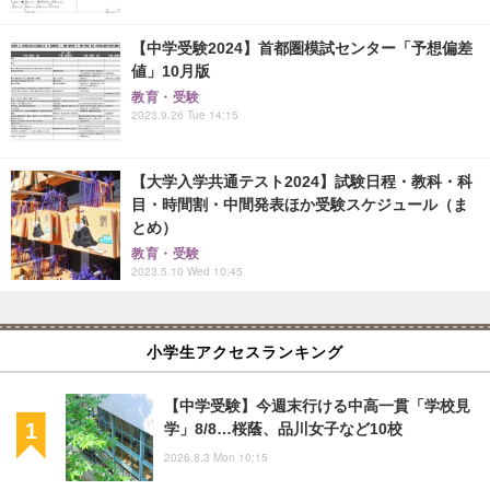
【中学受験2024】首都圏模試センター「予想偏差
値」10月版
教育・受験
2023.9.26 Tue 14:15
【大学入学共通テスト2024】試験日程・教科・科
目・時間割・中間発表ほか受験スケジュール（ま
とめ）
教育・受験
2023.5.10 Wed 10:45
小学生アクセスランキング
【中学受験】今週末行ける中高一貫「学校見
学」8/8…桜蔭、品川女子など10校
2026.8.3 Mon 10:15