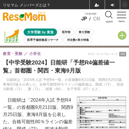
リセマム メンバーズ
Language
JP
/
CN
menu
search
大学受験 by 東進
医学部
東大受験
医専予備校徹底リサーチ
河合塾×東大特集
親子で考える大学選び
高校受験
中学受験
小学校受験
教育・受験
小学生
2023.10.10 Tue 12:15
PR
共通テスト
夏休み
8月開催学校説明会・相談会
【中学受験2024】日能研「予想R4偏差値一
8月開催イベント・WS
全国公立高校 過去問
人気記事
覧」首都圏・関西・東海9月版
自由研究教材（小学生向け）
自由研究教材（中学生向け）
ランキング
日能研は「2024年入試 予想R4一覧」の首都圏9月21日版、関西9月25日版、
東海9月版を公表した。合格可能性80％ラインの偏差値は、開成（72）、筑波
大駒場（72）、灘（71）、桜蔭（68）、女子学院（67）など。
日能研は「2024年入試 予想R4
一覧」の首都圏9月21日版、関西9
月25日版、東海9月版を公表し
た。合格可能性80％ラインの偏差
値は、開成（72）、筑波大駒場