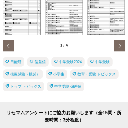
‹
1
/
4
日能研
偏差値
中学受験2024
中学受験
模擬試験（模試）
小学生
教育・受験 トピックス
トップ トピックス
中学受験 偏差値
リセマムアンケートにご協力お願いします（全15問・所
要時間：3分程度）