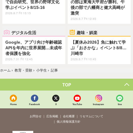
で自由研究、世界の野球文化
の部は東海大甲府が勝利、午
学ぶイベント8/15-16
後の部で八幡商と健大高崎が
激突
2026.8.7 Fri 15:15
2026.8.7 Fri 12:45
デジタル生活
趣味・娯楽
Google、アプリ向け年齢確認
【夏休み2026】魚に触れて学
APIを年内に世界展開…未成年
ぶ「おさかな」イベント8/8…
者保護を強化
川崎市
2026.7.31 Fri 13:45
2026.8.7 Fri 10:45
ホーム
›
教育・受験
›
小学生
›
記事
TOP
Home
Facebook
X
YouTube
Instagram
line
お問合せ
広告掲載
会社概要
リセマムについて
個人情報保護方針