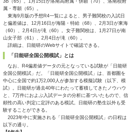
3B（65）。1月15日が洛南高附属・併願（70）、洛南校附
属・専願（65）。
東海9月版の予想R4一覧によると、男子難関校の入試日
と偏差値は、12月16日が海陽・特給（68）、2月3日が東海
（60）、2月4日が滝（60）。女子難関校は、1月27日が南
山女子部（61）、2月4日が滝（60）。
詳細は、日能研のWebサイトで確認できる。
「日能研全国公開模試」とは
なお、R4偏差値データの元となっている試験が「日能研
全国公開模試」だ。「日能研全国公開模試」は、首都圏を
中心に全国で約1万2,000人が参加する模擬試験（以下、模
試）。日能研が過去40年にわたって蓄積してきたノウハウ
と、7万件におよぶ入試データの分析に基づいたもので、信
頼性の高い判定に定評のある模試。日能研の塾生以外も受
験することができる。
2023年中に実施される「日能研全国公開模試」の日程は
以下の通り。