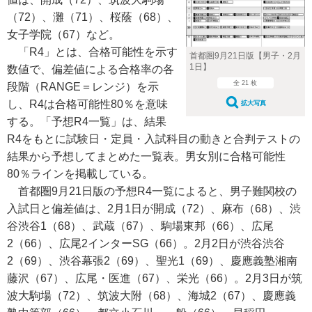
（72）、灘（71）、桜蔭（68）、
女子学院（67）など。
「R4」とは、合格可能性を示す
首都圏9月21日版【男子・2月
1日】
数値で、偏差値による合格率の各
全 21 枚
段階（RANGE＝レンジ）を示
し、R4は合格可能性80％を意味
拡大写真
する。「予想R4一覧」は、結果
R4をもとに試験日・定員・入試科目の動きと合判テストの
結果から予想してまとめた一覧表。男女別に合格可能性
80％ラインを掲載している。
首都圏9月21日版の予想R4一覧によると、男子難関校の
入試日と偏差値は、2月1日が開成（72）、麻布（68）、渋
谷渋谷1（68）、武蔵（67）、駒場東邦（66）、広尾
2（66）、広尾2インターSG（66）。2月2日が渋谷渋谷
2（69）、渋谷幕張2（69）、聖光1（69）、慶應義塾湘南
藤沢（67）、広尾・医進（67）、栄光（66）。2月3日が筑
波大駒場（72）、筑波大附（68）、海城2（67）、慶應義