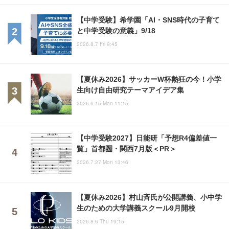
【中学受験】希学園「AI・SNS時代の子育て
と中学受験の意義」9/18
2026.8.7 Fri 9:45
【夏休み2026】サッカーW杯熱狂の今！小学
生向け自由研究テーマアイデア集
2026.6.15 Mon 11:15
【中学受験2027】日能研「予想R4偏差値一
覧」首都圏・関西7月版＜PR＞
2026.7.27 Mon 13:46
【夏休み2026】村山斉氏が公開講義、小中学
生のための大学講義スクール9月開校
2026.8.6 Thu 19:15