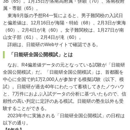
3B（65）。1月15日が洛南高附属・併願（70）、洛南校附
属・専願（65）。
東海9月版の予想R4一覧によると、男子難関校の入試日
と偏差値は、12月16日が海陽・特給（68）、2月3日が東海
（60）、2月4日が滝（60）。女子難関校は、1月27日が南
山女子部（61）、2月4日が滝（60）。
詳細は、日能研のWebサイトで確認できる。
「日能研全国公開模試」とは
なお、R4偏差値データの元となっている試験が「日能研
全国公開模試」だ。「日能研全国公開模試」は、首都圏を
中心に全国で約1万2,000人が参加する模擬試験（以下、模
試）。日能研が過去40年にわたって蓄積してきたノウハウ
と、7万件におよぶ入試データの分析に基づいたもので、信
頼性の高い判定に定評のある模試。日能研の塾生以外も受
験することができる。
2023年中に実施される「日能研全国公開模試」の日程は
以下の通り。