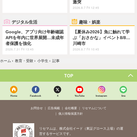
激突
2026.8.7 Fri 12:45
デジタル生活
趣味・娯楽
Google、アプリ向け年齢確認
【夏休み2026】魚に触れて学
APIを年内に世界展開…未成年
ぶ「おさかな」イベント8/8…
者保護を強化
川崎市
2026.7.31 Fri 13:45
2026.8.7 Fri 10:45
ホーム
›
教育・受験
›
小学生
›
記事
TOP
Home
Facebook
X
YouTube
Instagram
line
お問合せ
広告掲載
会社概要
リセマムについて
個人情報保護方針
リセマムは、株式会社イード（東証グロース上場）の運
営するサービスです。