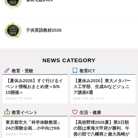
子供英語教材2026
NEWS CATEGORY
教育・受験
教育ICT
【夏休み2026】すぐ行けるイ
【夏休み2026】東大メタバー
ベント情報おまとめ便＜8/9-
ス工学部、生成AIなどジュニ
15開催＞
ア講座6選
2026.8.7 Fri 19:45
2026.7.30 Thu 11:15
教育イベント
生活・健康
東京都市大「科学体験教室」
【高校野球2026夏】第3日朝
24の実験企画…小中向け9/6
の部は東海大甲府が勝利、午
後の部で八幡商と健大高崎が
2026.8.7 Fri 18:15