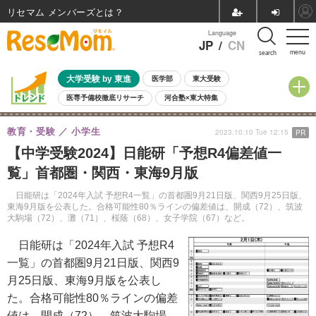
リセマム メンバーズ
Language
JP
/
CN
menu
search
大学受験 by 東進
医学部
東大受験
医専予備校徹底リサーチ
河合塾×東大特集
親子で考える大学選び
高校受験
中学受験
小学校受験
教育・受験
小学生
2023.10.10 Tue 12:15
PR
共通テスト
夏休み
8月開催学校説明会・相談会
【中学受験2024】日能研「予想R4偏差値一
8月開催イベント・WS
全国公立高校 過去問
人気記事
覧」首都圏・関西・東海9月版
自由研究教材（小学生向け）
自由研究教材（中学生向け）
ランキング
日能研は「2024年入試 予想R4一覧」の首都圏9月21日版、関西9月25日版、
東海9月版を公表した。合格可能性80％ラインの偏差値は、開成（72）、筑波
大駒場（72）、灘（71）、桜蔭（68）、女子学院（67）など。
日能研は「2024年入試 予想R4
一覧」の首都圏9月21日版、関西9
月25日版、東海9月版を公表し
た。合格可能性80％ラインの偏差
値は、開成（72）、筑波大駒場