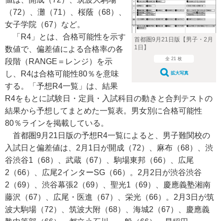
（72）、灘（71）、桜蔭（68）、
女子学院（67）など。
「R4」とは、合格可能性を示す
首都圏9月21日版【男子・2月
1日】
数値で、偏差値による合格率の各
全 21 枚
段階（RANGE＝レンジ）を示
し、R4は合格可能性80％を意味
拡大写真
する。「予想R4一覧」は、結果
R4をもとに試験日・定員・入試科目の動きと合判テストの
結果から予想してまとめた一覧表。男女別に合格可能性
80％ラインを掲載している。
首都圏9月21日版の予想R4一覧によると、男子難関校の
入試日と偏差値は、2月1日が開成（72）、麻布（68）、渋
谷渋谷1（68）、武蔵（67）、駒場東邦（66）、広尾
2（66）、広尾2インターSG（66）。2月2日が渋谷渋谷
2（69）、渋谷幕張2（69）、聖光1（69）、慶應義塾湘南
藤沢（67）、広尾・医進（67）、栄光（66）。2月3日が筑
波大駒場（72）、筑波大附（68）、海城2（67）、慶應義