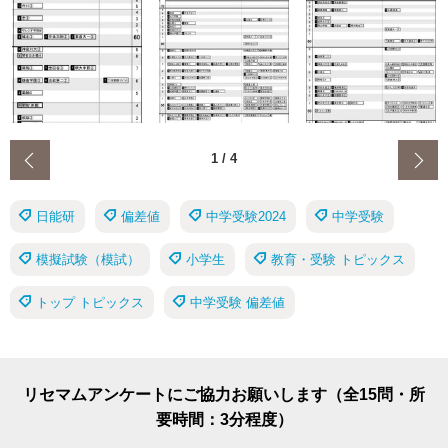
‹
1
/
4
日能研
偏差値
中学受験2024
中学受験
模擬試験（模試）
小学生
教育・受験 トピックス
トップ トピックス
中学受験 偏差値
リセマムアンケートにご協力お願いします（全15問・所
要時間：3分程度）