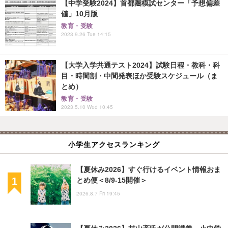
【中学受験2024】首都圏模試センター「予想偏差
値」10月版
教育・受験
2023.9.26 Tue 14:15
【大学入学共通テスト2024】試験日程・教科・科
目・時間割・中間発表ほか受験スケジュール（ま
とめ）
教育・受験
2023.5.10 Wed 10:45
小学生アクセスランキング
【夏休み2026】すぐ行けるイベント情報おま
とめ便＜8/9-15開催＞
2026.8.7 Fri 19:45
【夏休み2026】村山斉氏が公開講義、小中学