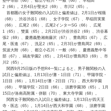
塾中等部（66）、都立小石川・一般（66）、早稲田
2（66）。2月4日が聖光2（69）、市川2（65）。
首都圏の女子難関校の入試日と偏差値は、2月1日が桜蔭
（68）、渋谷渋谷1（68）、女子学院（67）、早稲田実業
（66）、広尾2（66）、広尾2インターSG（66）、広尾
1（65）、雙葉（65）。2月2日が渋谷渋谷2（69）、渋谷幕
張2（69）、慶應義塾湘南藤沢（67）、豊島岡1（67）、広
尾・医進（67）、洗足2（65）。2月3日が豊島岡2（69）、
筑波大附（68）、都立小石川・一般（68）、慶應義塾中等
部（67）、鷗友学園2（65）。2月4日が豊島岡3（69）、市
川2（65）。
関西9月25日版の予想R4一覧によると、男子難関校の入
試日と偏差値は、1月13日が灘・1日目（71）、甲陽学院・
1日目（66）。1月14日が灘・2日目（71）、西大和学園
（68）、甲陽学院・2日目（66）、須磨学園3B（65）。1月
15日が洛南高附属・併願（70）、東大寺学園（68）。
関西女子難関校の入試日と偏差値は、1月13日が四天王
寺・医志（65）。1月14日が西大和学園（68）、須磨学園