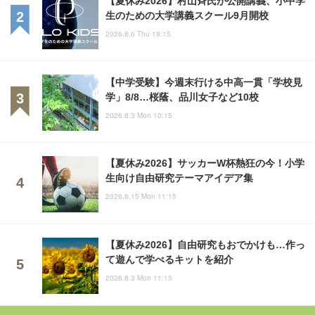
生のための大学講義スクール9月開校
2026.8.6 Thu 19:15
【中学受験】今週末行ける中高一貫「学校見
学」8/8…桜蔭、品川女子など10校
2026.8.3 Mon 10:15
【夏休み2026】サッカーW杯熱狂の今！小学
生向け自由研究テーマアイデア集
2026.6.15 Mon 11:15
【夏休み2026】自由研究もおでかけも…作っ
て遊んで学べるキットを紹介
2026.8.3 Mon 11:15