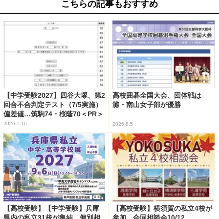
こちらの記事もおすすめ
【中学受験2027】四谷大塚、第2
高校囲碁全国大会、団体戦は
回合不合判定テスト（7/5実施）
灘・南山女子部が優勝
偏差値…筑駒74・桜蔭70＜PR＞
2026.7.10
2026.8.5
【高校受験】【中学受験】兵庫
【高校受験】横須賀の私立4校が
県内の私立31校が集結、個別相
参加…合同相談会10/12