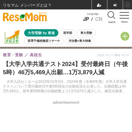
リセマム メンバーズ
Language
JP
/
CN
menu
search
大学受験 by 東進
医学部
東大受験
医専予備校徹底リサーチ
河合塾×東大特集
親子で考える大学選び
高校受験
中学受験
小学校受験
教育・受験
高校生
2023.10.11 Wed 10:15
共通テスト
夏休み
8月開催学校説明会・相談会
【大学入学共通テスト2024】受付最終日（午後
8月開催イベント・WS
全国公立高校 過去問
人気記事
5時）46万5,469人出願…1万3,879人減
自由研究教材（小学生向け）
自由研究教材（中学生向け）
ランキング
大学入試センターは2023年10月5日、2024年度（令和6年度）大学入学共通
テストについて受付最終日午後5時現在の出願状況を公表した。出願総数は46
万5,469人。前年度同時期の出願総数より1万3,879人減少した。確定出願者数
は12月上旬に発表予定。
advertisement