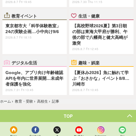
2026.8.7 Fri 19:45
2026.7.30 Thu 11:15
教育イベント
生活・健康
東京都市大「科学体験教室」
【高校野球2026夏】第3日朝
24の実験企画…小中向け9/6
の部は東海大甲府が勝利、午
後の部で八幡商と健大高崎が
2026.8.7 Fri 18:15
激突
2026.8.7 Fri 12:45
デジタル生活
趣味・娯楽
Google、アプリ向け年齢確認
【夏休み2026】魚に触れて学
APIを年内に世界展開…未成年
ぶ「おさかな」イベント8/8…
者保護を強化
川崎市
2026.7.31 Fri 13:45
2026.8.7 Fri 10:45
ホーム
›
教育・受験
›
高校生
›
記事
TOP
Home
Facebook
X
YouTube
Instagram
line