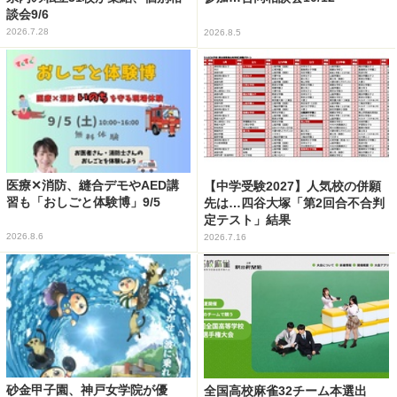
談会9/6
2026.7.28
2026.8.5
医療✕消防、縫合デモやAED講
【中学受験2027】人気校の併願
習も「おしごと体験博」9/5
先は…四谷大塚「第2回合不合判
定テスト」結果
2026.8.6
2026.7.16
砂金甲子園、神戸女学院が優
全国高校麻雀32チーム本選出