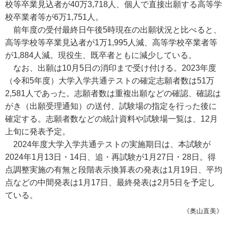
校等卒業見込者が40万3,718人、個人で直接出願する高等学
校卒業者等が6万1,751人。
前年度の受付最終日午後5時現在の出願状況と比べると、
高等学校等卒業見込者が1万1,995人減、高等学校卒業者等
が1,884人減。現役生、既卒者ともに減少している。
なお、出願は10月5日の消印まで受け付ける。2023年度
（令和5年度）大学入学共通テストの確定志願者数は51万
2,581人であった。志願者数は重複出願などの確認、確認は
がき（出願受理通知）の送付、試験場の指定を行った後に
確定する。志願者数などの統計資料や試験場一覧は、12月
上旬に発表予定。
2024年度大学入学共通テストの実施期日は、本試験が
2024年1月13日・14日、追・再試験が1月27日・28日。得
点調整実施の有無と段階表示換算表の発表は1月19日、平均
点などの中間発表は1月17日、最終発表は2月5日を予定し
ている。
《奥山直美》