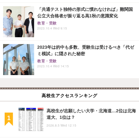
「共通テスト独特の形式に慣れなければ」難関国
公立大合格者が振り返る高1秋の意識変化
教育・受験
2023.10.4 Wed 9:15
2023年は的中も多数、受験生は受けるべき「代ゼ
ミ模試」に隠された秘密
教育・受験
2023.10.4 Wed 14:15
高校生アクセスランキング
高校生が志願したい大学・北海道…2位は北海
道大、1位は？
2026.8.5 Wed 12:15