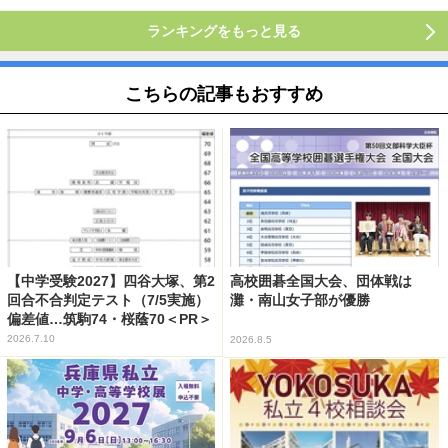
ランキングをもっと見る
こちらの記事もおすすめ
【中学受験2027】四谷大塚、第2
高校囲碁全国大会、団体戦は
回合不合判定テスト（7/5実施）
灘・南山女子部が優勝
偏差値…筑駒74・桜蔭70＜PR＞
2026.7.10
2026.8.5