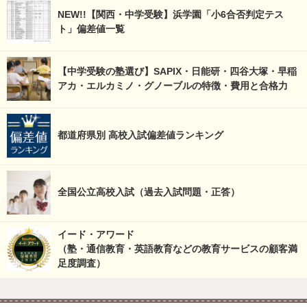
NEW!!【関西・中学受験】浜学園「小6合否判定テス
ト」偏差値一覧
【中学受験の塾選び】SAPIX・日能研・四谷大塚・早稲
アカ・エルカミノ・グノーブルの特徴・費用と合格力
都道府県別 高校入試偏差値ランキング
全国公立高校入試（過去入試問題・正答）
イード・アワード
（塾・通信教育・英語教育などの教育サービスの顧客満
足度調査）