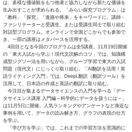
は、多様な価値観をもつ他者と協力しながら新たな価値を
生み出すことが求められる。「みらい探究プログラム」は
「教科」「探究」「進路や将来」をキーワードに、講師・
ファシリテーターと受講生、または受講生同士で取り組む
対話型プログラム。オンラインで全国どこからでも参加で
き、一部の講座はメタバースを活用する。
4回目となる今回のプログラムは全5講座。11月19日開催
の「東大入試から学ぶ！現代文読解のコツ」では、知識構
成型ジグソー法を用いながら、グループ学習で東大の入試
問題（現代文）にじっくり取り組む。「AI翻訳を活用！英
語ライティング入門」では、DeepL翻訳（翻訳ツール）を
活用して、日本語の作成と英語の翻訳に取り組む。
今注目が集まるデータサイエンスの入門を学べる「デー
タサイエンス講座 入門編～科学的にデータを扱うには～」
は11月5日に開催。人気ランキングやアンケートなど身近な
事例を用いて、データの読み解き方、グラフの表現の仕方
を学ぶ。
「学び方を学ぶ」では、これまでの学習方法を意識的に