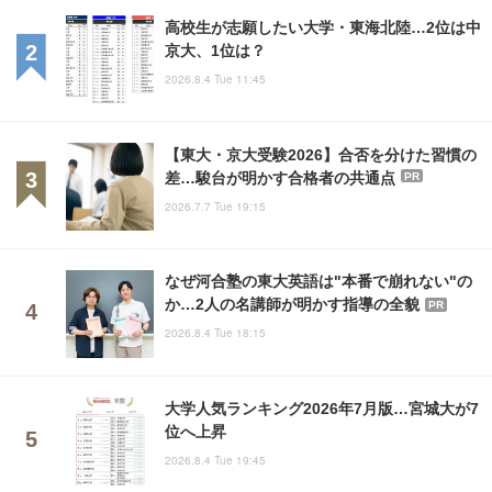
高校生が志願したい大学・東海北陸…2位は中
京大、1位は？
2026.8.4 Tue 11:45
【東大・京大受験2026】合否を分けた習慣の
差…駿台が明かす合格者の共通点
PR
2026.7.7 Tue 19:15
なぜ河合塾の東大英語は"本番で崩れない"の
か…2人の名講師が明かす指導の全貌
PR
2026.8.4 Tue 18:15
大学人気ランキング2026年7月版…宮城大が7
位へ上昇
2026.8.4 Tue 19:45