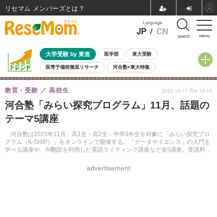
リセマム メンバーズ
Language
JP
/
CN
menu
search
大学受験 by 東進
医学部
東大受験
医専予備校徹底リサーチ
河合塾×東大特集
親子で考える大学選び
高校受験
中学受験
小学校受験
教育・受験
高校生
2023.10.17 Tue 19:15
共通テスト
夏休み
8月開催学校説明会・相談会
河合塾「みらい探究プログラム」11月、話題の
8月開催イベント・WS
全国公立高校 過去問
人気記事
テーマ5講座
自由研究教材（小学生向け）
自由研究教材（中学生向け）
ランキング
河合塾は2023年11月、高1生・高2生・中学3年生を対象に「みらい探究プロ
グラム（K-SHIP）」をオンラインで開催する。「データサイエンス」の入門を
学べる講座や、AI翻訳を利用した英語ライティング講座など全5講座。受講料は
無料。Webサイトより先着で受け付ける。
advertisement