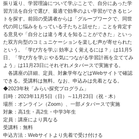
振り返り、学習理論について学ぶことで、自分にあった学
習方法を自分で選び、最適で効率のよい学習ができるヒン
トを探す。前回の受講者からは「グループワークで、同世
代の同じ悩みをもっている子たちと話せた」ことを肯定す
る意見や「自分とは違う考えを知ることができた」といっ
た双方向型のコミュニケーションを楽しむ声が寄せられた
という。「学び方を学ぶ 効率よく覚えるには？」は11月5
日、「学び方を学ぶ やる気につながる学習計画を立ててみ
よう」は11月23日にそれぞれメタバースで実施する。
各講座の詳細、定員、対象学年などはWebサイトで確認
できる。受講料は無料。なお、申込みは先着となる。
◆2023年秋「みらい探究プログラム」
日時：2023年11月5日（日）～11月23日（祝・木）
場所：オンライン（Zoom）、一部メタバースで実施
対象：高1生・高2生・中学3年生
定員：講座により異なる
受講料：無料
申込方法：Webサイトより先着で受け付ける