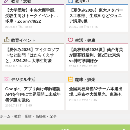
教育・受験
教育ICT
【大学受験】中央大商学部、
【夏休み2026】東大メタバー
受験生向けトークイベント…
ス工学部、生成AIなどジュニ
多摩・Zoomで8/22
ア講座6選
2026.8.6 Thu 10:15
2026.7.30 Thu 11:15
教育イベント
生活・健康
【夏休み2026】マイクロソフ
【高校野球2026夏】仙台育英
トなど訪問「はたらくえす
が開幕戦勝利、第2日は東筑
と」8/24-29…大学生対象
vs神村学園ほか
2026.8.6 Thu 9:45
2026.8.5 Wed 20:32
デジタル生活
趣味・娯楽
Google、アプリ向け年齢確認
全国高校麻雀32チーム本選出
APIを年内に世界展開…未成年
場…麻布や大阪星光、東海も
者保護を強化
2026.8.5 Wed 19:45
2026.7.31 Fri 13:45
ホーム
›
教育・受験
›
高校生
›
記事