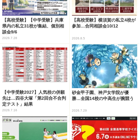
【高校受験】【中学受験】兵庫
【高校受験】横須賀の私立4校が
県内の私立31校が集結、個別相
参加…合同相談会10/12
談会9/6
2026.7.28
2026.8.5
【中学受験2027】人気校の併願
砂金甲子園、神戸女学院が優
先は…四谷大塚「第2回合不合判
勝…全国14校の中高生が腕競う
定テスト」結果
2026.7.16
2026.7.29