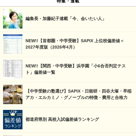
特集・連載
編集長・加藤紀子連載「今、会いたい人」
NEW!!【首都圏・中学受験】SAPIX 上位校偏差値＜
2027年度版（2026年4月）
NEW!!【関西・中学受験】浜学園「小6合否判定テス
ト」偏差値一覧
【中学受験の塾選び】SAPIX・日能研・四谷大塚・早稲
アカ・エルカミノ・グノーブルの特徴・費用と合格力
都道府県別 高校入試偏差値ランキング