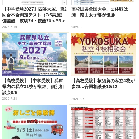
【中学受験2027】四谷大塚、第2
高校囲碁全国大会、団体戦は
回合不合判定テスト（7/5実施）
灘・南山女子部が優勝
偏差値…筑駒74・桜蔭70＜PR＞
2026.7.10
2026.8.5
【高校受験】【中学受験】兵庫
【高校受験】横須賀の私立4校が
県内の私立31校が集結、個別相
参加…合同相談会10/12
談会9/6
2026.7.28
2026.8.5