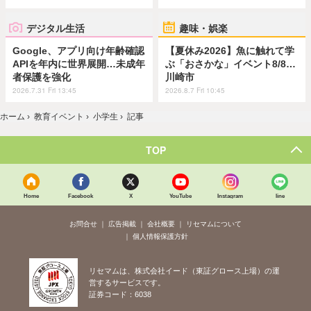
デジタル生活
趣味・娯楽
Google、アプリ向け年齢確認
【夏休み2026】魚に触れて学
APIを年内に世界展開…未成年
ぶ「おさかな」イベント8/8…
者保護を強化
川崎市
2026.7.31 Fri 13:45
2026.8.7 Fri 10:45
ホーム
›
教育イベント
›
小学生
›
記事
TOP
Home
Facebook
X
YouTube
Instagram
line
お問合せ
広告掲載
会社概要
リセマムについて
個人情報保護方針
リセマムは、株式会社イード（東証グロース上場）の運
営するサービスです。
証券コード：6038