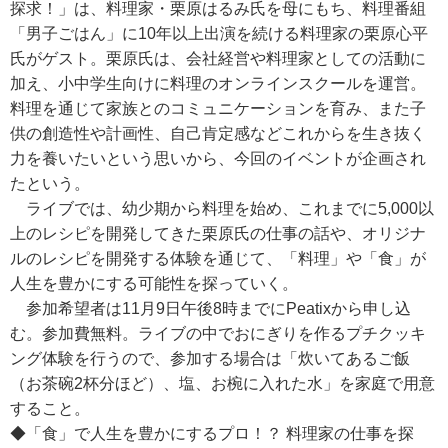
探求！」は、料理家・栗原はるみ氏を母にもち、料理番組
「男子ごはん」に10年以上出演を続ける料理家の栗原心平
氏がゲスト。栗原氏は、会社経営や料理家としての活動に
加え、小中学生向けに料理のオンラインスクールを運営。
料理を通じて家族とのコミュニケーションを育み、また子
供の創造性や計画性、自己肯定感などこれからを生き抜く
力を養いたいという思いから、今回のイベントが企画され
たという。
ライブでは、幼少期から料理を始め、これまでに5,000以
上のレシピを開発してきた栗原氏の仕事の話や、オリジナ
ルのレシピを開発する体験を通じて、「料理」や「食」が
人生を豊かにする可能性を探っていく。
参加希望者は11月9日午後8時までにPeatixから申し込
む。参加費無料。ライブの中でおにぎりを作るプチクッキ
ング体験を行うので、参加する場合は「炊いてあるご飯
（お茶碗2杯分ほど）、塩、お椀に入れた水」を家庭で用意
すること。
◆「食」で人生を豊かにするプロ！？ 料理家の仕事を探