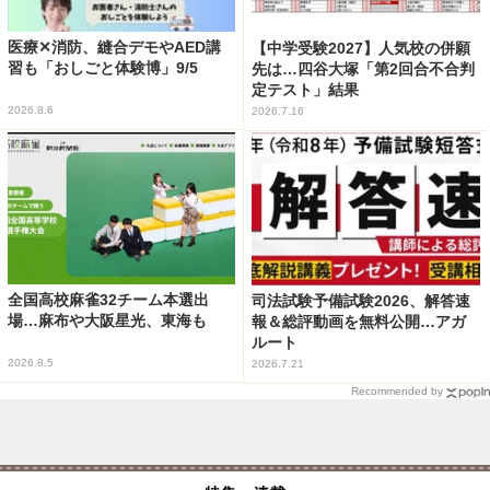
医療✕消防、縫合デモやAED講
【中学受験2027】人気校の併願
習も「おしごと体験博」9/5
先は…四谷大塚「第2回合不合判
定テスト」結果
2026.8.6
2026.7.16
全国高校麻雀32チーム本選出
司法試験予備試験2026、解答速
場…麻布や大阪星光、東海も
報＆総評動画を無料公開…アガ
ルート
2026.8.5
2026.7.21
Recommended by