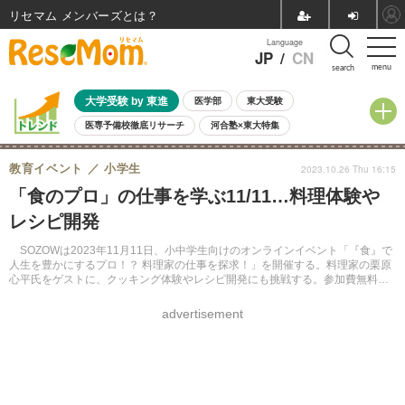
リセマム メンバーズ
Language
JP
/
CN
menu
search
大学受験 by 東進
医学部
東大受験
医専予備校徹底リサーチ
河合塾×東大特集
親子で考える大学選び
高校受験
中学受験
小学校受験
教育イベント
小学生
2023.10.26 Thu 16:15
共通テスト
夏休み
8月開催学校説明会・相談会
「食のプロ」の仕事を学ぶ11/11…料理体験や
8月開催イベント・WS
全国公立高校 過去問
人気記事
レシピ開発
自由研究教材（小学生向け）
自由研究教材（中学生向け）
ランキング
SOZOWは2023年11月11日、小中学生向けのオンラインイベント「『食』で
人生を豊かにするプロ！？ 料理家の仕事を探求！」を開催する。料理家の栗原
心平氏をゲストに、クッキング体験やレシピ開発にも挑戦する。参加費無料。
申込締切11月9日午後8時。
advertisement