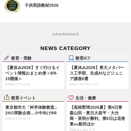
子供英語教材2026
advertisement
NEWS CATEGORY
教育・受験
教育ICT
【夏休み2026】すぐ行けるイ
【夏休み2026】東大メタバー
ベント情報おまとめ便＜8/9-
ス工学部、生成AIなどジュニ
15開催＞
ア講座6選
2026.8.7 Fri 19:45
2026.7.30 Thu 11:15
教育イベント
生活・健康
東京都市大「科学体験教室」
【高校野球2026夏】第4日青
24の実験企画…小中向け9/6
森山田・東日大昌平・大分
商・英明が勝利、第5日は花巻
2026.8.7 Fri 18:15
東vs新田ほか
2026.8.9 Sun 9:15