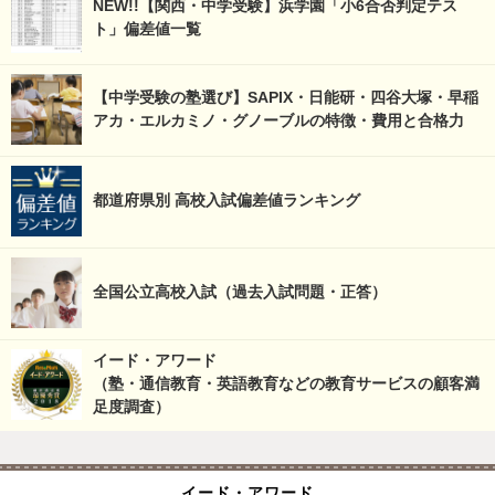
NEW!!【関西・中学受験】浜学園「小6合否判定テス
ト」偏差値一覧
【中学受験の塾選び】SAPIX・日能研・四谷大塚・早稲
アカ・エルカミノ・グノーブルの特徴・費用と合格力
都道府県別 高校入試偏差値ランキング
全国公立高校入試（過去入試問題・正答）
イード・アワード
（塾・通信教育・英語教育などの教育サービスの顧客満
足度調査）
イード・アワード