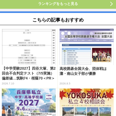
ランキングをもっと見る
こちらの記事もおすすめ
【中学受験2027】四谷大塚、第2
高校囲碁全国大会、団体戦は
回合不合判定テスト（7/5実施）
灘・南山女子部が優勝
偏差値…筑駒74・桜蔭70＜PR＞
2026.7.10
2026.8.5