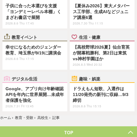
子供に合った本選びを支援
【夏休み2026】東大メタバー
「ヨンデミーレベル本棚」く
ス工学部、生成AIなどジュニ
まざわ書店で展開
ア講座6選
2026.8.6 Thu 17:45
2026.7.30 Thu 11:15
教育イベント
生活・健康
幸せになるためのジェンダー
【高校野球2026夏】仙台育英
教育、埼玉県が9/19に講演会
が開幕戦勝利、第2日は東筑
vs神村学園ほか
2026.8.6 Thu 17:15
2026.8.5 Wed 20:32
デジタル生活
趣味・娯楽
Google、アプリ向け年齢確認
ドラえもん短歌、入選作は
APIを年内に世界展開…未成年
11/20発売の新刊に収録…9/3
者保護を強化
締切
2026.7.31 Fri 13:45
2026.8.6 Thu 15:15
ホーム
›
教育・受験
›
高校生
›
記事
TOP