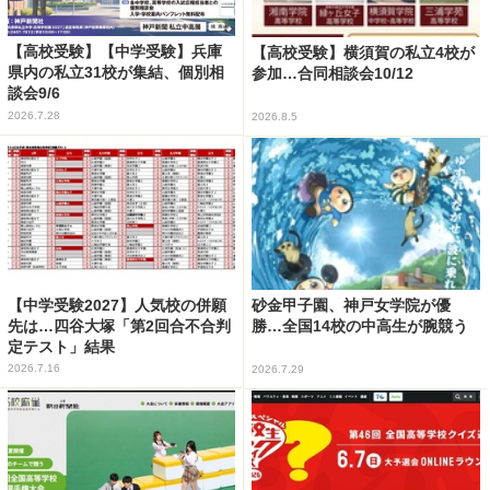
【高校受験】【中学受験】兵庫
【高校受験】横須賀の私立4校が
県内の私立31校が集結、個別相
参加…合同相談会10/12
談会9/6
2026.7.28
2026.8.5
【中学受験2027】人気校の併願
砂金甲子園、神戸女学院が優
先は…四谷大塚「第2回合不合判
勝…全国14校の中高生が腕競う
定テスト」結果
2026.7.16
2026.7.29