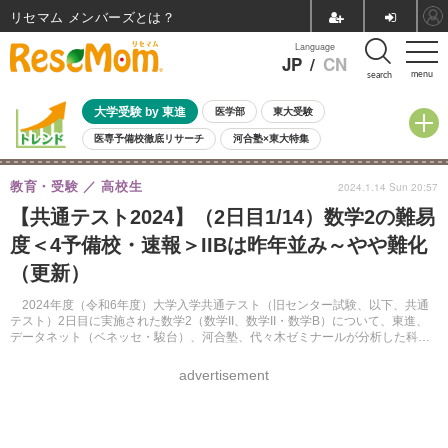
リセマム メンバーズ
Language
JP
/
CN
menu
search
大学受験 by 東進
医学部
東大受験
医専予備校徹底リサーチ
河合塾×東大特集
親子で考える大学選び
高校受験
中学受験
小学校受験
教育・受験
高校生
2024.1.14 Sun 20:57
共通テスト
夏休み
8月開催学校説明会・相談会
【共通テスト2024】（2日目1/14）数学2の難易
8月開催イベント・WS
全国公立高校 過去問
人気記事
度＜4予備校・速報＞IIBは昨年並み～やや難化
自由研究教材（小学生向け）
自由研究教材（中学生向け）
ランキング
（更新）
2024年度（令和6年度）大学入学共通テスト（旧センター試験、以下、共通
テスト）2日目に実施された数学2（数学II、数学II・数学B）について、東進、
データネット（ベネッセ・駿台）、河合塾、代々木ゼミナールが分析した科目
別難易度をまとめる。
advertisement