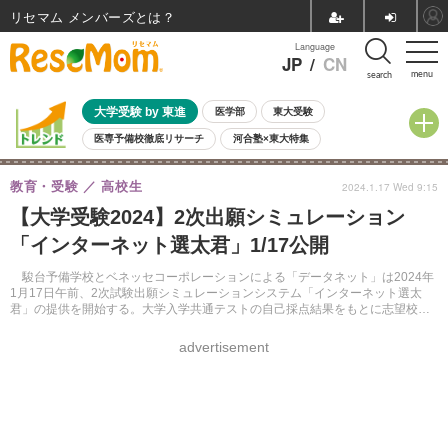
リセマム メンバーズ
Language
JP
/
CN
menu
search
大学受験 by 東進
医学部
東大受験
医専予備校徹底リサーチ
河合塾×東大特集
親子で考える大学選び
高校受験
中学受験
小学校受験
教育・受験
高校生
2024.1.17 Wed 9:15
共通テスト
夏休み
8月開催学校説明会・相談会
【大学受験2024】2次出願シミュレーション
8月開催イベント・WS
全国公立高校 過去問
人気記事
「インターネット選太君」1/17公開
自由研究教材（小学生向け）
自由研究教材（中学生向け）
ランキング
駿台予備学校とベネッセコーポレーションによる「データネット」は2024年
1月17日午前、2次試験出願シミュレーションシステム「インターネット選太
君」の提供を開始する。大学入学共通テストの自己採点結果をもとに志望校の
合格可能性を判定し、2次試験の出願校決定に活用できる。
advertisement