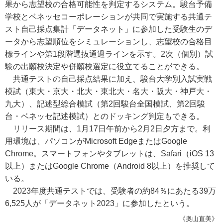
果から志望校の合格可能性を判定するシステム。駿台予備
学校とベネッセコーポレーションが共同で実施する共通テ
スト自己採点集計「データネット」に参加した受験生のデ
ータから志望順位をシミュレーションし、志望校の合格目
標ラインや第1段階選抜通過ラインを示す。2次（個別）試
験の出願校決定や併願校選定に役立てることができる。
共通テストの自己採点結果に加え、駿台大学別入試実戦
模試（東大・京大・北大・東北大・名大・阪大・神戸大・
九大）、記述型総合模試（第2回駿台全国模試、第2回駿
台・ベネッセ記述模試）とのドッキング判定もできる。
リリース期間は、1月17日午前から2月2日夕方まで。利
用環境は、パソコンがMicrosoft EdgeまたはGoogle
Chrome。スマートフォンやタブレットは、Safari（iOS 13
以上）またはGoogle Chrome（Android 8以上）を推奨して
いる。
2023年度共通テストでは、受験者の約84％にあたる39万
6,525人が「データネット2023」に参加したという。
《奥山直美》