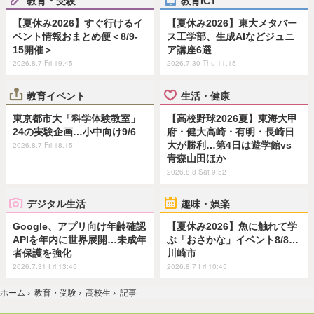
教育・受験
教育ICT
【夏休み2026】すぐ行けるイ
【夏休み2026】東大メタバー
ベント情報おまとめ便＜8/9-
ス工学部、生成AIなどジュニ
15開催＞
ア講座6選
2026.8.7 Fri 19:45
2026.7.30 Thu 11:15
教育イベント
生活・健康
東京都市大「科学体験教室」
【高校野球2026夏】東海大甲
24の実験企画…小中向け9/6
府・健大高崎・有明・長崎日
大が勝利…第4日は遊学館vs
2026.8.7 Fri 18:15
青森山田ほか
2026.8.8 Sat 9:52
デジタル生活
趣味・娯楽
Google、アプリ向け年齢確認
【夏休み2026】魚に触れて学
APIを年内に世界展開…未成年
ぶ「おさかな」イベント8/8…
者保護を強化
川崎市
2026.7.31 Fri 13:45
2026.8.7 Fri 10:45
ホーム
›
教育・受験
›
高校生
›
記事