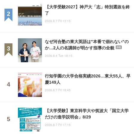
【大学受験2027】神戸大「志」特別選抜を終
了
2026.8.7 Fri 13:15
なぜ河合塾の東大英語は"本番で崩れない"の
か…2人の名講師が明かす指導の全貌
PR
2026.8.4 Tue 18:15
行知学園の大学合格実績2026…東大55人、早
慶149人
2026.8.7 Fri 18:45
【大学受験】東京科学大や筑波大「国立大学
だけの進学説明会」8/29
2026.8.7 Fri 17:15