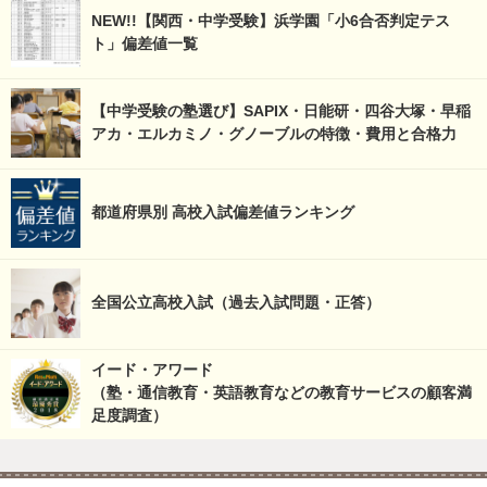
NEW!!【関西・中学受験】浜学園「小6合否判定テス
ト」偏差値一覧
【中学受験の塾選び】SAPIX・日能研・四谷大塚・早稲
アカ・エルカミノ・グノーブルの特徴・費用と合格力
都道府県別 高校入試偏差値ランキング
全国公立高校入試（過去入試問題・正答）
イード・アワード
（塾・通信教育・英語教育などの教育サービスの顧客満
足度調査）