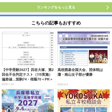
ランキングをもっと見る
こちらの記事もおすすめ
【中学受験2027】四谷大塚、第2
高校囲碁全国大会、団体戦は
回合不合判定テスト（7/5実施）
灘・南山女子部が優勝
偏差値…筑駒74・桜蔭70＜PR＞
2026.7.10
2026.8.5