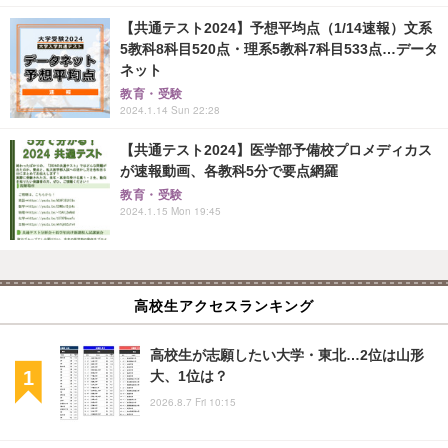
【共通テスト2024】予想平均点（1/14速報）文系
5教科8科目520点・理系5教科7科目533点…データ
ネット
教育・受験
2024.1.14 Sun 22:28
【共通テスト2024】医学部予備校プロメディカス
が速報動画、各教科5分で要点網羅
教育・受験
2024.1.15 Mon 19:45
高校生アクセスランキング
高校生が志願したい大学・東北…2位は山形
大、1位は？
2026.8.7 Fri 10:15