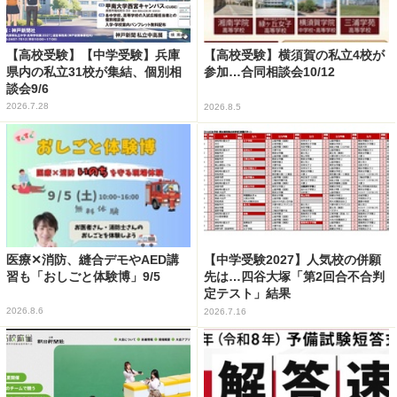
【高校受験】【中学受験】兵庫
【高校受験】横須賀の私立4校が
県内の私立31校が集結、個別相
参加…合同相談会10/12
談会9/6
2026.7.28
2026.8.5
医療✕消防、縫合デモやAED講
【中学受験2027】人気校の併願
習も「おしごと体験博」9/5
先は…四谷大塚「第2回合不合判
定テスト」結果
2026.8.6
2026.7.16