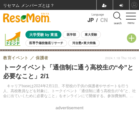
リセマム メンバーズ
Language
JP
/
CN
menu
search
大学受験 by 東進
医学部
東大受験
医専予備校徹底リサーチ
河合塾×東大特集
親子で考える大学選び
高校受験
中学受験
小学校受験
教育イベント
保護者
2024.1.18 Thu 16:45
共通テスト
夏休み
8月開催学校説明会・相談会
トークイベント「通信制に通う高校生の“今”と
8月開催イベント・WS
全国公立高校 過去問
人気記事
必要なこと」2/1
自由研究教材（小学生向け）
自由研究教材（中学生向け）
ランキング
キャリアbaseは2024年2月1日、不登校の子供の保護者やサポートを行う
人、高校教員などを対象に、トークイベント「通信制に通う高校生の“今”と、社
会に出ていくために必要なこと」をオンラインにて開催する。参加費無料。定
員先着100名。
advertisement