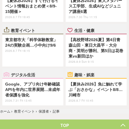
【夏休み2026】すぐ行けるイ
【夏休み2026】東大メタバー
ベント情報おまとめ便＜8/9-
ス工学部、生成AIなどジュニ
15開催＞
ア講座6選
2026.8.7 Fri 19:45
2026.7.30 Thu 11:15
教育イベント
生活・健康
東京都市大「科学体験教室」
【高校野球2026夏】第4日青
24の実験企画…小中向け9/6
森山田・東日大昌平・大分
商・英明が勝利、第5日は花巻
2026.8.7 Fri 18:15
東vs新田ほか
2026.8.9 Sun 9:15
デジタル生活
趣味・娯楽
Google、アプリ向け年齢確認
【夏休み2026】魚に触れて学
APIを年内に世界展開…未成年
ぶ「おさかな」イベント8/8…
者保護を強化
川崎市
2026.7.31 Fri 13:45
2026.8.7 Fri 10:45
ホーム
›
教育イベント
›
保護者
›
記事
TOP