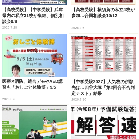
【高校受験】【中学受験】兵庫
【高校受験】横須賀の私立4校が
県内の私立31校が集結、個別相
参加…合同相談会10/12
談会9/6
2026.7.28
2026.8.5
医療✕消防、縫合デモやAED講
【中学受験2027】人気校の併願
習も「おしごと体験博」9/5
先は…四谷大塚「第2回合不合判
定テスト」結果
2026.8.6
2026.7.16