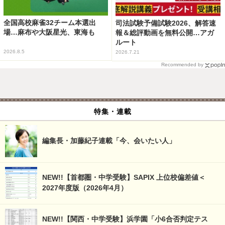
全国高校麻雀32チーム本選出
司法試験予備試験2026、解答速
場…麻布や大阪星光、東海も
報＆総評動画を無料公開…アガ
ルート
2026.8.5
2026.7.21
Recommended by
特集・連載
編集長・加藤紀子連載「今、会いたい人」
NEW!!【首都圏・中学受験】SAPIX 上位校偏差値＜
2027年度版（2026年4月）
NEW!!【関西・中学受験】浜学園「小6合否判定テス