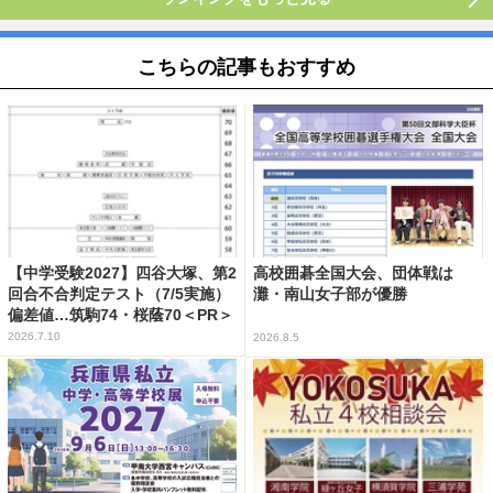
こちらの記事もおすすめ
【中学受験2027】四谷大塚、第2
高校囲碁全国大会、団体戦は
回合不合判定テスト（7/5実施）
灘・南山女子部が優勝
偏差値…筑駒74・桜蔭70＜PR＞
2026.7.10
2026.8.5