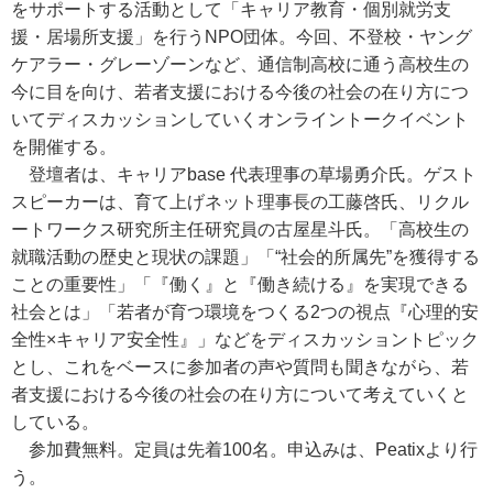
をサポートする活動として「キャリア教育・個別就労支
援・居場所支援」を行うNPO団体。今回、不登校・ヤング
ケアラー・グレーゾーンなど、通信制高校に通う高校生の
今に目を向け、若者支援における今後の社会の在り方につ
いてディスカッションしていくオンライントークイベント
を開催する。
登壇者は、キャリアbase 代表理事の草場勇介氏。ゲスト
スピーカーは、育て上げネット理事長の工藤啓氏、リクル
ートワークス研究所主任研究員の古屋星斗氏。「高校生の
就職活動の歴史と現状の課題」「“社会的所属先”を獲得する
ことの重要性」「『働く』と『働き続ける』を実現できる
社会とは」「若者が育つ環境をつくる2つの視点『心理的安
全性×キャリア安全性』」などをディスカッショントピック
とし、これをベースに参加者の声や質問も聞きながら、若
者支援における今後の社会の在り方について考えていくと
している。
参加費無料。定員は先着100名。申込みは、Peatixより行
う。