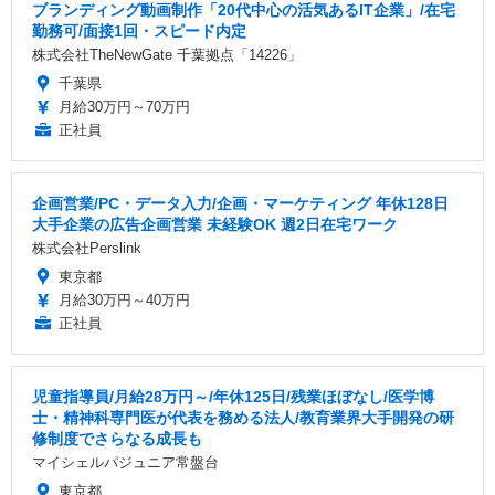
ブランディング動画制作「20代中心の活気あるIT企業」/在宅
勤務可/面接1回・スピード内定
株式会社TheNewGate 千葉拠点「14226」
千葉県
月給30万円～70万円
正社員
企画営業/PC・データ入力/企画・マーケティング 年休128日
大手企業の広告企画営業 未経験OK 週2日在宅ワーク
株式会社Perslink
東京都
月給30万円～40万円
正社員
児童指導員/月給28万円～/年休125日/残業ほぼなし/医学博
士・精神科専門医が代表を務める法人/教育業界大手開発の研
修制度でさらなる成長も
マイシェルパジュニア常盤台
東京都