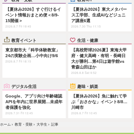
【夏休み2026】すぐ行けるイ
【夏休み2026】東大メタバー
ベント情報おまとめ便＜8/9-
ス工学部、生成AIなどジュニ
15開催＞
ア講座6選
2026.8.7 Fri 19:45
2026.7.30 Thu 11:15
教育イベント
生活・健康
東京都市大「科学体験教室」
【高校野球2026夏】東海大甲
24の実験企画…小中向け9/6
府・健大高崎・有明・長崎日
大が勝利…第4日は遊学館vs
2026.8.7 Fri 18:15
青森山田ほか
2026.8.8 Sat 9:52
デジタル生活
趣味・娯楽
Google、アプリ向け年齢確認
【夏休み2026】魚に触れて学
APIを年内に世界展開…未成年
ぶ「おさかな」イベント8/8…
者保護を強化
川崎市
2026.7.31 Fri 13:45
2026.8.7 Fri 10:45
ホーム
›
教育・受験
›
大学生
›
記事