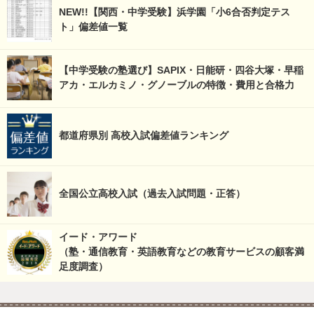
NEW!!【関西・中学受験】浜学園「小6合否判定テス
ト」偏差値一覧
【中学受験の塾選び】SAPIX・日能研・四谷大塚・早稲
アカ・エルカミノ・グノーブルの特徴・費用と合格力
都道府県別 高校入試偏差値ランキング
全国公立高校入試（過去入試問題・正答）
イード・アワード
（塾・通信教育・英語教育などの教育サービスの顧客満
足度調査）