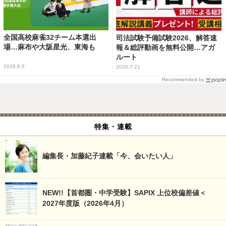
全国高校麻雀32チーム本選出
司法試験予備試験2026、解答速
場…麻布や大阪星光、東海も
報＆総評動画を無料公開…アガ
ルート
2026.8.5
2026.7.21
Recommended by
特集・連載
編集長・加藤紀子連載「今、会いたい人」
NEW!!【首都圏・中学受験】SAPIX 上位校偏差値＜
2027年度版（2026年4月）