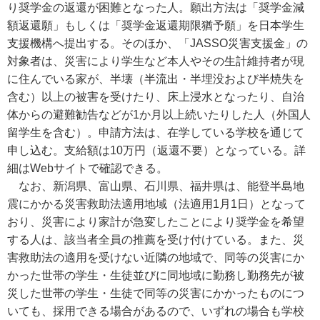
り奨学金の返還が困難となった人。願出方法は「奨学金減
額返還願」もしくは「奨学金返還期限猶予願」を日本学生
支援機構へ提出する。そのほか、「JASSO災害支援金」の
対象者は、災害により学生など本人やその生計維持者が現
に住んでいる家が、半壊（半流出・半埋没および半焼失を
含む）以上の被害を受けたり、床上浸水となったり、自治
体からの避難勧告などが1か月以上続いたりした人（外国人
留学生を含む）。申請方法は、在学している学校を通じて
申し込む。支給額は10万円（返還不要）となっている。詳
細はWebサイトで確認できる。
なお、新潟県、富山県、石川県、福井県は、能登半島地
震にかかる災害救助法適用地域（法適用1月1日）となって
おり、災害により家計が急変したことにより奨学金を希望
する人は、該当者全員の推薦を受け付けている。また、災
害救助法の適用を受けない近隣の地域で、同等の災害にか
かった世帯の学生・生徒並びに同地域に勤務し勤務先が被
災した世帯の学生・生徒で同等の災害にかかったものにつ
いても、採用できる場合があるので、いずれの場合も学校