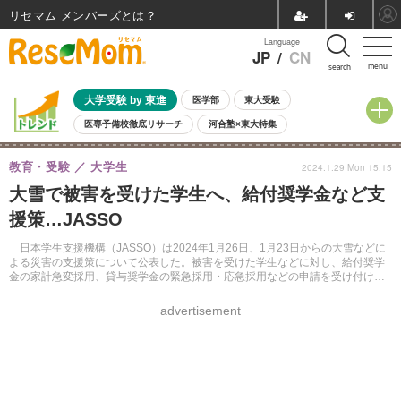
リセマム メンバーズ
Language
JP
/
CN
menu
search
大学受験 by 東進
医学部
東大受験
医専予備校徹底リサーチ
河合塾×東大特集
親子で考える大学選び
高校受験
中学受験
小学校受験
教育・受験
大学生
2024.1.29 Mon 15:15
共通テスト
夏休み
8月開催学校説明会・相談会
大雪で被害を受けた学生へ、給付奨学金など支
8月開催イベント・WS
全国公立高校 過去問
人気記事
援策…JASSO
自由研究教材（小学生向け）
自由研究教材（中学生向け）
ランキング
日本学生支援機構（JASSO）は2024年1月26日、1月23日からの大雪などに
よる災害の支援策について公表した。被害を受けた学生などに対し、給付奨学
金の家計急変採用、貸与奨学金の緊急採用・応急採用などの申請を受け付け
る。
advertisement