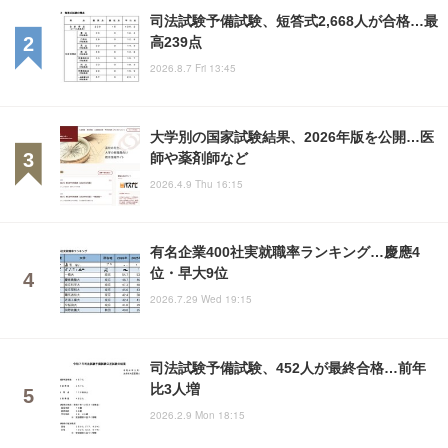
司法試験予備試験、短答式2,668人が合格…最
高239点
2026.8.7 Fri 13:45
大学別の国家試験結果、2026年版を公開…医
師や薬剤師など
2026.4.9 Thu 16:15
有名企業400社実就職率ランキング…慶應4
位・早大9位
2026.7.29 Wed 19:15
司法試験予備試験、452人が最終合格…前年
比3人増
2026.2.9 Mon 18:15