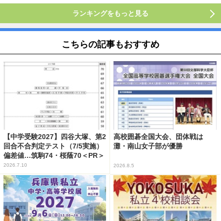
ランキングをもっと見る
こちらの記事もおすすめ
【中学受験2027】四谷大塚、第2
高校囲碁全国大会、団体戦は
回合不合判定テスト（7/5実施）
灘・南山女子部が優勝
偏差値…筑駒74・桜蔭70＜PR＞
2026.7.10
2026.8.5