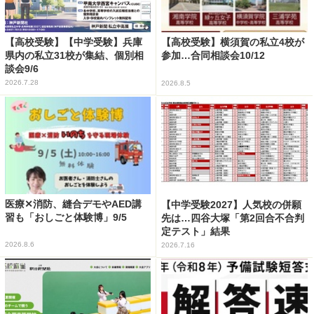
【高校受験】【中学受験】兵庫
【高校受験】横須賀の私立4校が
県内の私立31校が集結、個別相
参加…合同相談会10/12
談会9/6
2026.7.28
2026.8.5
医療✕消防、縫合デモやAED講
【中学受験2027】人気校の併願
習も「おしごと体験博」9/5
先は…四谷大塚「第2回合不合判
定テスト」結果
2026.8.6
2026.7.16