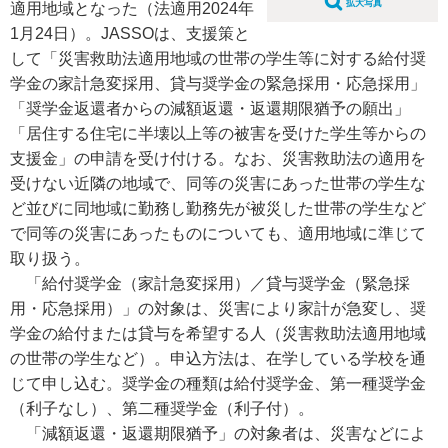
拡大写真
適用地域となった（法適用2024年
1月24日）。JASSOは、支援策と
して「災害救助法適用地域の世帯の学生等に対する給付奨
学金の家計急変採用、貸与奨学金の緊急採用・応急採用」
「奨学金返還者からの減額返還・返還期限猶予の願出」
「居住する住宅に半壊以上等の被害を受けた学生等からの
支援金」の申請を受け付ける。なお、災害救助法の適用を
受けない近隣の地域で、同等の災害にあった世帯の学生な
ど並びに同地域に勤務し勤務先が被災した世帯の学生など
で同等の災害にあったものについても、適用地域に準じて
取り扱う。
「給付奨学金（家計急変採用）／貸与奨学金（緊急採
用・応急採用）」の対象は、災害により家計が急変し、奨
学金の給付または貸与を希望する人（災害救助法適用地域
の世帯の学生など）。申込方法は、在学している学校を通
じて申し込む。奨学金の種類は給付奨学金、第一種奨学金
（利子なし）、第二種奨学金（利子付）。
「減額返還・返還期限猶予」の対象者は、災害などによ