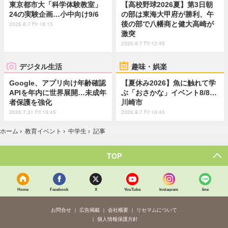
東京都市大「科学体験教室」
【高校野球2026夏】第3日朝
24の実験企画…小中向け9/6
の部は東海大甲府が勝利、午
後の部で八幡商と健大高崎が
2026.8.7 Fri 18:15
激突
2026.8.7 Fri 12:45
デジタル生活
趣味・娯楽
Google、アプリ向け年齢確認
【夏休み2026】魚に触れて学
APIを年内に世界展開…未成年
ぶ「おさかな」イベント8/8…
者保護を強化
川崎市
2026.7.31 Fri 13:45
2026.8.7 Fri 10:45
ホーム
›
教育イベント
›
中学生
›
記事
TOP
Home
Facebook
X
YouTube
Instagram
line
お問合せ
広告掲載
会社概要
リセマムについて
個人情報保護方針