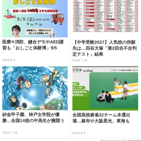
医療✕消防、縫合デモやAED講
【中学受験2027】人気校の併願
習も「おしごと体験博」9/5
先は…四谷大塚「第2回合不合判
定テスト」結果
2026.8.6
2026.7.16
砂金甲子園、神戸女学院が優
全国高校麻雀32チーム本選出
勝…全国14校の中高生が腕競う
場…麻布や大阪星光、東海も
2026.7.29
2026.8.5
Recommended by