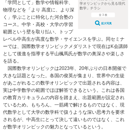
「学問として」数学や情報科学、
学オリンピックから見る現代
数学」チラシ
物理などを「より 高度に、より深
全 3 枚
く」学ぶことに特化した河合塾の
拡大写真
コース。中学・高校・大学の学習
範囲という壁を取り払い、トップ
レベル中高生が高度な数学・サイエンスを学ぶ。同セミナ
ーでは、国際数学オリンピックメダリストで現在はK会講師
として後進を指導する平山楓馬氏が数学の奥深さや楽しさ
を語る。
国際数学オリンピックは2023年、20年ぶりの日本開催で
大きな話題となった。各国の俊英が集まり、世界中の生徒
があこがれるこの数学オリンピックで出題される内容は、
実は中学数学の範囲でほぼ解答できるという。これは各国
の教育カリキュラムの内容を踏まえ、出題範囲が設定され
ているため。もちろん、一筋縄で解けるものではなく、現
代数学として大学の数学科で扱うような深い思考力を要求
されるが、中高生にとって決して遠いものではなく、これ
が数学オリンピックの魅力となっているという。