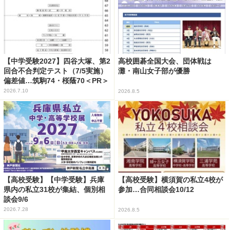
【中学受験2027】四谷大塚、第2
高校囲碁全国大会、団体戦は
回合不合判定テスト（7/5実施）
灘・南山女子部が優勝
偏差値…筑駒74・桜蔭70＜PR＞
2026.7.10
2026.8.5
【高校受験】【中学受験】兵庫
【高校受験】横須賀の私立4校が
県内の私立31校が集結、個別相
参加…合同相談会10/12
談会9/6
2026.7.28
2026.8.5