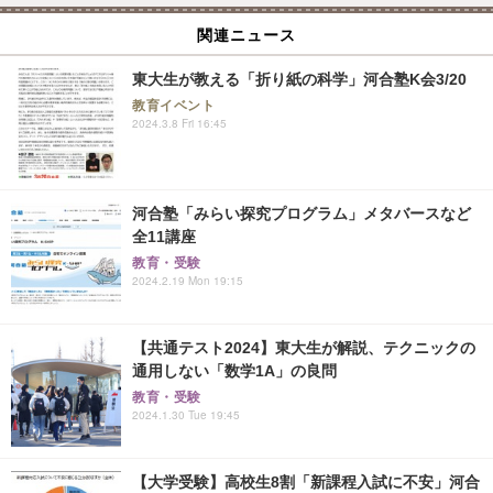
関連ニュース
東大生が教える「折り紙の科学」河合塾K会3/20
教育イベント
2024.3.8 Fri 16:45
河合塾「みらい探究プログラム」メタバースなど
全11講座
教育・受験
2024.2.19 Mon 19:15
【共通テスト2024】東大生が解説、テクニックの
通用しない「数学1A」の良問
教育・受験
2024.1.30 Tue 19:45
【大学受験】高校生8割「新課程入試に不安」河合