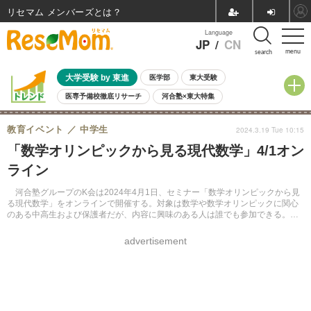
リセマム メンバーズ
Language
JP
/
CN
menu
search
大学受験 by 東進
医学部
東大受験
医専予備校徹底リサーチ
河合塾×東大特集
親子で考える大学選び
高校受験
中学受験
小学校受験
教育イベント
中学生
2024.3.19 Tue 10:15
共通テスト
夏休み
8月開催学校説明会・相談会
「数学オリンピックから見る現代数学」4/1オン
8月開催イベント・WS
全国公立高校 過去問
人気記事
ライン
自由研究教材（小学生向け）
自由研究教材（中学生向け）
ランキング
河合塾グループのK会は2024年4月1日、セミナー「数学オリンピックから見
る現代数学」をオンラインで開催する。対象は数学や数学オリンピックに関心
のある中高生および保護者だが、内容に興味のある人は誰でも参加できる。受
講料は1,000円。定員は先着100名。Webサイトより申し込む。
advertisement