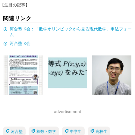
【注目の記事】
関連リンク
河合塾 K会：「数学オリンピックから見る現代数学」申込フォー
ム
河合塾 K会
advertisement
河合塾
算数・数学
中学生
高校生