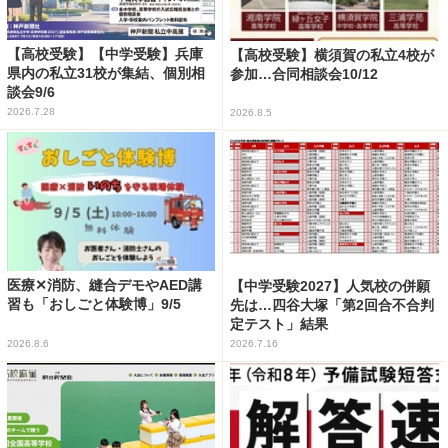
【高校受験】【中学受験】兵庫
【高校受験】横須賀の私立4校が
県内の私立31校が集結、個別相
参加…合同相談会10/12
談会9/6
2026.7.28
2026.8.5
医療✕消防、縫合デモやAED講
【中学受験2027】人気校の併願
習も「おしごと体験博」9/5
先は…四谷大塚「第2回合不合判
定テスト」結果
2026.8.6
2026.7.16