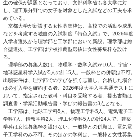
生の確保が課題となっており、文部科学省も各大学に対
し、理工系分野での女子を対象とした入試などの工夫を求
めている。
京都大学が新設する女性募集枠は、高校での活動や成果
などを考慮する独自の入試制度「特色入試」で、2026年度
入学者選抜から理学部と工学部において新設。理学部は総
合型選抜、工学部は学校推薦型選抜に女性募集枠を設け
る。
理学部の募集人数は、物理学・数学入試が10人、宇宙・
地球惑星科学入試が5人の計15人。一般枠との併願は不可。
出願要件は、理学部での学びを強く志望し、合格した場合
は必ず入学を確約する者、2026年度大学入学共通テストに
おいて、指定された教科・科目を受験する者。提出書類は
調査書・学業活動報告書・学びの報告書の3点となる。
工学部は、地球工学科5人、物理工学科5人、電気電子工
学科7人、情報学科2人、理工化学科5人の計24人で、建築
学科は女性募集枠を設けない。一般枠との併願は、電気電
子工学科のみ不可。そのほかの学科は、一般枠と女性募集