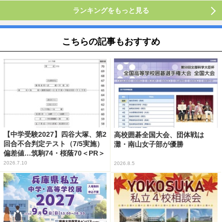
ランキングをもっと見る
こちらの記事もおすすめ
【中学受験2027】四谷大塚、第2
高校囲碁全国大会、団体戦は
回合不合判定テスト（7/5実施）
灘・南山女子部が優勝
偏差値…筑駒74・桜蔭70＜PR＞
2026.7.10
2026.8.5