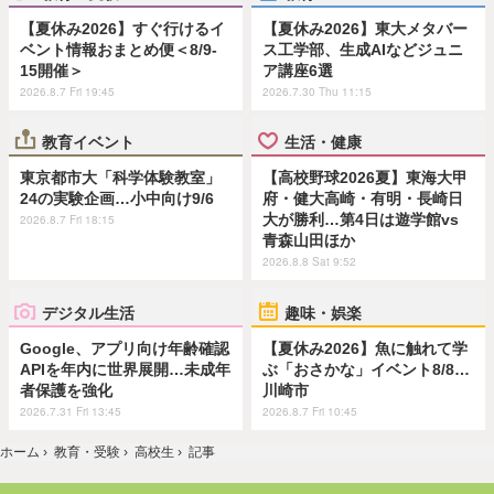
【夏休み2026】すぐ行けるイ
【夏休み2026】東大メタバー
ベント情報おまとめ便＜8/9-
ス工学部、生成AIなどジュニ
15開催＞
ア講座6選
2026.8.7 Fri 19:45
2026.7.30 Thu 11:15
教育イベント
生活・健康
東京都市大「科学体験教室」
【高校野球2026夏】東海大甲
24の実験企画…小中向け9/6
府・健大高崎・有明・長崎日
大が勝利…第4日は遊学館vs
2026.8.7 Fri 18:15
青森山田ほか
2026.8.8 Sat 9:52
デジタル生活
趣味・娯楽
Google、アプリ向け年齢確認
【夏休み2026】魚に触れて学
APIを年内に世界展開…未成年
ぶ「おさかな」イベント8/8…
者保護を強化
川崎市
2026.7.31 Fri 13:45
2026.8.7 Fri 10:45
ホーム
›
教育・受験
›
高校生
›
記事