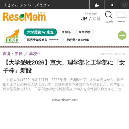
リセマム メンバーズ
Language
JP
/
CN
menu
search
大学受験 by 東進
医学部
東大受験
医専予備校徹底リサーチ
河合塾×東大特集
親子で考える大学選び
高校受験
中学受験
小学校受験
教育・受験
高校生
2024.3.22 Fri 11:45
共通テスト
夏休み
8月開催学校説明会・相談会
【大学受験2026】京大、理学部と工学部に「女
8月開催イベント・WS
全国公立高校 過去問
人気記事
子枠」新設
自由研究教材（小学生向け）
自由研究教材（中学生向け）
ランキング
京都大学は2024年3月21日、2026年度（令和8年度）入学者選抜から、理学
部と工学部の特色入試において、女性募集枠を新設すると発表した。理学部は
総合型選抜で15人、工学部は学校推薦型選抜で24人を女性募集枠とすること
で、女性比率を向上させる狙い。
advertisement