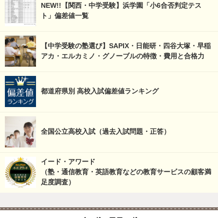
NEW!!【関西・中学受験】浜学園「小6合否判定テス
ト」偏差値一覧
【中学受験の塾選び】SAPIX・日能研・四谷大塚・早稲
アカ・エルカミノ・グノーブルの特徴・費用と合格力
都道府県別 高校入試偏差値ランキング
全国公立高校入試（過去入試問題・正答）
イード・アワード
（塾・通信教育・英語教育などの教育サービスの顧客満
足度調査）