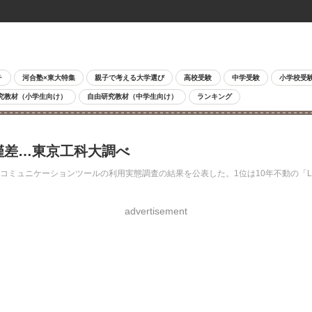
チ
河合塾×東大特集
親子で考える大学選び
高校受験
中学受験
小学校受
究教材（小学生向け）
自由研究教材（中学生向け）
ランキング
僅差…東京工科大調べ
コミュニケーションツールの利用実態調査の結果を公表した。1位は10年不動の「LINE」
advertisement