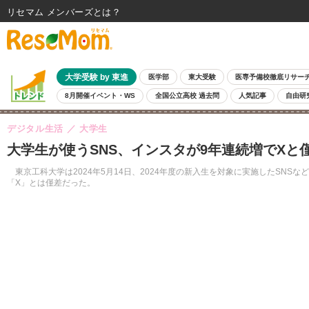
リセマム メンバーズ
大学受験 by 東進
医学部
東大受験
医専予備校徹底リサー
8月開催イベント・WS
全国公立高校 過去問
人気記事
自由研
デジタル生活
大学生
大学生が使うSNS、インスタが9年連続増でXと
東京工科大学は2024年5月14日、2024年度の新入生を対象に実施したSNSなど
「X」とは僅差だった。