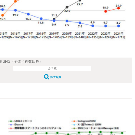
るSNS（全体／複数回答）
全 5 枚
拡大写真