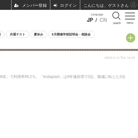
ログイン
こんにちは、ゲストさん
Language
JP
/
CN
menu
search
験
共通テスト
夏休み
8月開催学校説明会・相談会
2024.5.14 Tue 16:45
で利用率99.2％。「Instagram」は9年連続増で3位、微減に転じた2位