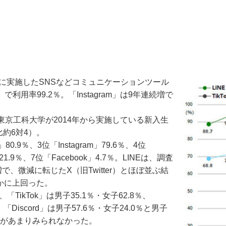
象に実施したSNSなどコミュニケーションツール
用率99.2％。「Instagram」は9年連続増で
京工科大学が2014年から実施している新入生
比約6対4）。
0.9％、3位「Instagram」79.6％、4位
t」21.9％、7位「Facebook」4.7％。LINEは、調査
増で、微減に転じたX（旧Twitter）とほぼ並ぶ結
ずかに上回った。
「TikTok」は男子35.1％・女子62.8％、
、「Discord」は男子57.6％・女子24.0％と男子
女差があまりみられなかった。