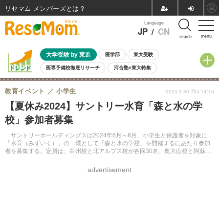
リセマム メンバーズ
Language
JP
/
CN
menu
search
大学受験 by 東進
医学部
東大受験
医専予備校徹底リサーチ
河合塾×東大特集
親子で考える大学選び
高校受験
中学受験
小学校受験
教育イベント
小学生
2024.5.30 Thu 14:15
共通テスト
夏休み
8月開催学校説明会・相談会
【夏休み2024】サントリー水育「森と水の学
8月開催イベント・WS
全国公立高校 過去問
人気記事
校」参加者募集
自由研究教材（小学生向け）
自由研究教材（中学生向け）
ランキング
サントリーホールディングスは2024年6月～8月、小学生と保護者を対象に
「水育（みずいく）」の一環として「森と水の学校」を開催するにあたり参加
者を募集する。定員は、白州校と北アルプス校が各回30名、奥大山校と阿蘇校
が各回40名。オンラインでのリモート校が各回40名。参加無料。各校先着順。
事前申込制。
advertisement