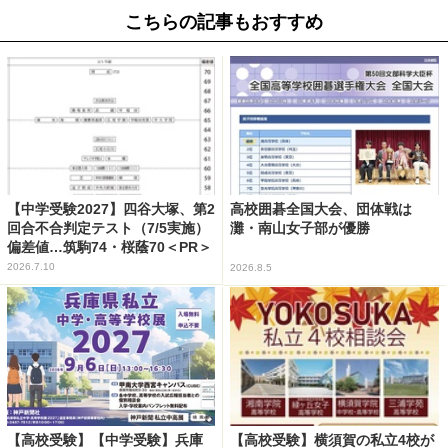
こちらの記事もおすすめ
【中学受験2027】四谷大塚、第2
高校囲碁全国大会、団体戦は
回合不合判定テスト（7/5実施）
灘・南山女子部が優勝
偏差値…筑駒74・桜蔭70＜PR＞
2026.7.10
2026.8.5
【高校受験】【中学受験】兵庫
【高校受験】横須賀の私立4校が