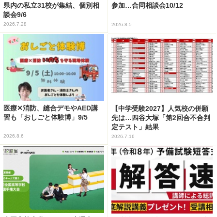
県内の私立31校が集結、個別相
参加…合同相談会10/12
談会9/6
2026.7.28
2026.8.5
医療✕消防、縫合デモやAED講
【中学受験2027】人気校の併願
習も「おしごと体験博」9/5
先は…四谷大塚「第2回合不合判
定テスト」結果
2026.8.6
2026.7.16