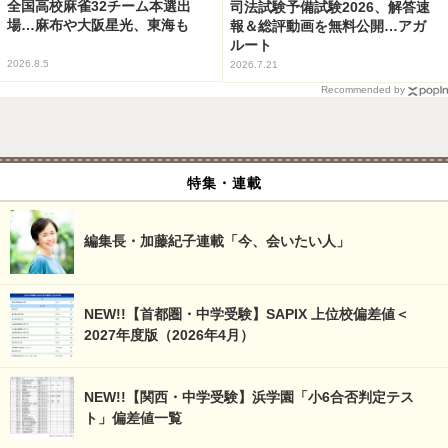
全国高校麻雀32チーム本選出
司法試験予備試験2026、解答速
場…麻布や大阪星光、東海も
報＆総評動画を無料公開…アガ
ルート
2026.8.5
2026.7.21
Recommended by
特集・連載
編集長・加藤紀子連載「今、会いたい人」
NEW!!【首都圏・中学受験】SAPIX 上位校偏差値＜
2027年度版（2026年4月）
NEW!!【関西・中学受験】浜学園「小6合否判定テス
ト」偏差値一覧