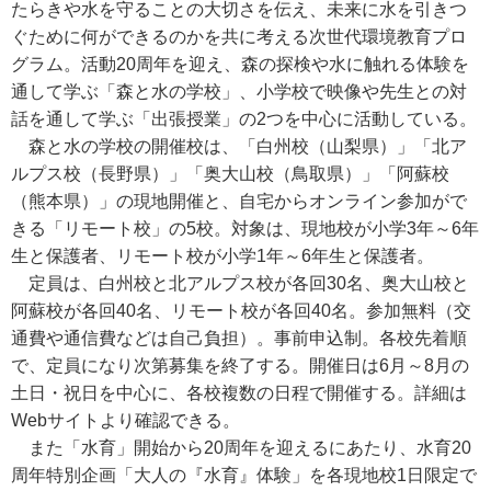
たらきや水を守ることの大切さを伝え、未来に水を引きつ
ぐために何ができるのかを共に考える次世代環境教育プロ
グラム。活動20周年を迎え、森の探検や水に触れる体験を
通して学ぶ「森と水の学校」、小学校で映像や先生との対
話を通して学ぶ「出張授業」の2つを中心に活動している。
森と水の学校の開催校は、「白州校（山梨県）」「北ア
ルプス校（長野県）」「奥大山校（鳥取県）」「阿蘇校
（熊本県）」の現地開催と、自宅からオンライン参加がで
きる「リモート校」の5校。対象は、現地校が小学3年～6年
生と保護者、リモート校が小学1年～6年生と保護者。
定員は、白州校と北アルプス校が各回30名、奥大山校と
阿蘇校が各回40名、リモート校が各回40名。参加無料（交
通費や通信費などは自己負担）。事前申込制。各校先着順
で、定員になり次第募集を終了する。開催日は6月～8月の
土日・祝日を中心に、各校複数の日程で開催する。詳細は
Webサイトより確認できる。
また「水育」開始から20周年を迎えるにあたり、水育20
周年特別企画「大人の『水育』体験」を各現地校1日限定で