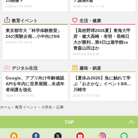
15開催＞
ア講座6選
2026.8.7 Fri 19:45
2026.7.30 Thu 11:15
教育イベント
生活・健康
東京都市大「科学体験教室」
【高校野球2026夏】東海大甲
24の実験企画…小中向け9/6
府・健大高崎・有明・長崎日
大が勝利…第4日は遊学館vs
2026.8.7 Fri 18:15
青森山田ほか
2026.8.8 Sat 9:52
デジタル生活
趣味・娯楽
Google、アプリ向け年齢確認
【夏休み2026】魚に触れて学
APIを年内に世界展開…未成年
ぶ「おさかな」イベント8/8…
者保護を強化
川崎市
2026.7.31 Fri 13:45
2026.8.7 Fri 10:45
ホーム
›
教育イベント
›
小学生
›
記事
TOP