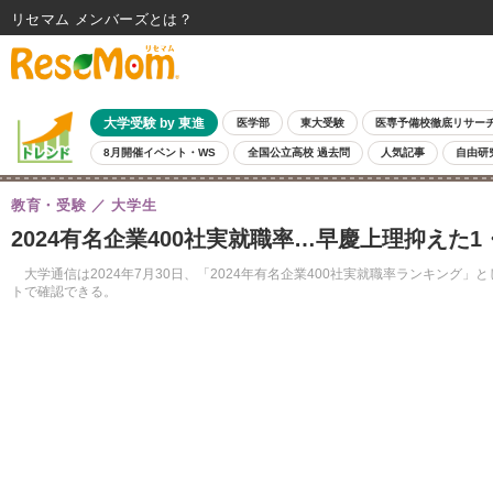
リセマム メンバーズ
大学受験 by 東進
医学部
東大受験
医専予備校徹底リサー
8月開催イベント・WS
全国公立高校 過去問
人気記事
自由研
教育・受験
大学生
2024有名企業400社実就職率…早慶上理抑えた1
大学通信は2024年7月30日、「2024年有名企業400社実就職率ランキング
トで確認できる。