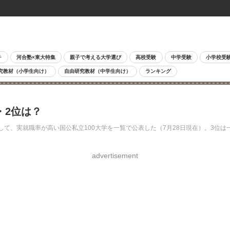
チ
河合塾×東大特集
親子で考える大学選び
高校受験
中学受験
小学校受
究教材（小学生向け）
自由研究教材（中学生向け）
ランキング
・2位は？
」として、実就職率が高い国公私立100大学を一覧で公表した（7月28日現在）。3位
advertisement