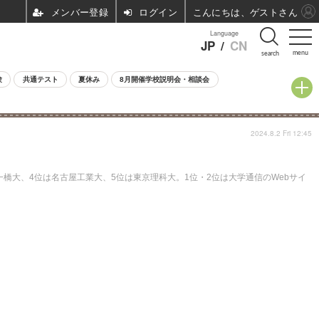
ログイン
こんにちは、ゲストさん
Language
JP
/
CN
menu
search
験
共通テスト
夏休み
8月開催学校説明会・相談会
2024.8.2 Fri 12:45
は一橋大、4位は名古屋工業大、5位は東京理科大。1位・2位は大学通信のWebサイ