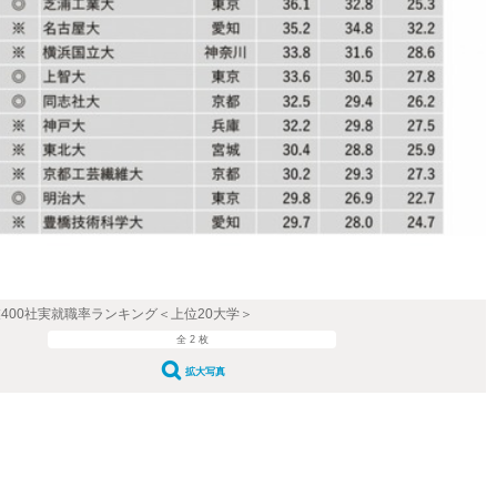
業400社実就職率ランキング＜上位20大学＞
全 2 枚
拡大写真