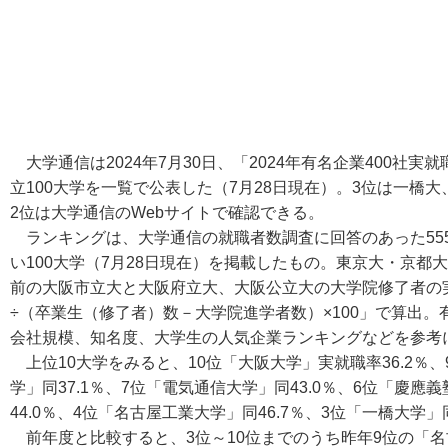
大学通信は2024年7月30日、「2024年有名企業400社
立100大学を一覧で公表した（7月28日現在）。3位は一橋
2位は大学通信のWebサイトで確認できる。
ランキングは、大学通信の就職者数調査に回答のあった555
い100大学（7月28日現在）を掲載したもの。東京大・京
前の大阪市立大と大阪府立大、大阪公立大の大学院修了者の
÷（卒業生（修了者）数－大学院進学者数）×100」で算出。
会社規模、知名度、大学生の人気企業ランキングなどを参考
上位10大学をみると、10位「大阪大学」実就職率36.2％、
学」同37.1％、7位「電気通信大学」同43.0％、6位「慶應
44.0％、4位「名古屋工業大学」同46.7％、3位「一橋大学」
前年度と比較すると、3位～10位までのうち昨年9位の「名