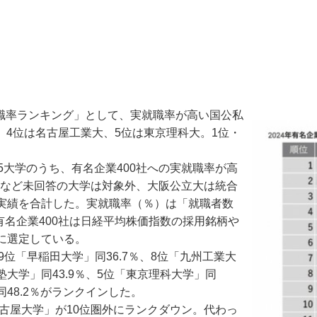
実就職率ランキング」として、実就職率が高い国公私
大、4位は名古屋工業大、5位は東京理科大。1位・
大学のうち、有名企業400社への実就職率が高
都大など未回答の大学は対象外、大阪公立大は統合
実績を合計した。実就職率（％）は「就職者数
有名企業400社は日経平均株価指数の採用銘柄や
に選定している。
9位「早稲田大学」同36.7％、8位「九州工業大
義塾大学」同43.9％、5位「東京理科大学」同
同48.2％がランクインした。
古屋大学」が10位圏外にランクダウン。代わっ