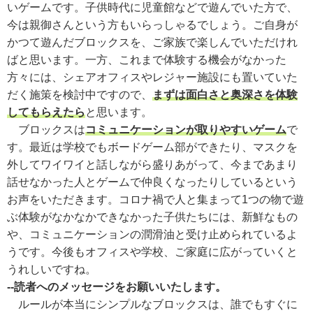
いゲームです。子供時代に児童館などで遊んでいた方で、
今は親御さんという方もいらっしゃるでしょう。ご自身が
かつて遊んだブロックスを、ご家族で楽しんでいただけれ
ばと思います。一方、これまで体験する機会がなかった
方々には、シェアオフィスやレジャー施設にも置いていた
だく施策を検討中ですので、
まずは面白さと奥深さを体験
してもらえたら
と思います。
ブロックスは
コミュニケーションが取りやすいゲーム
で
す。最近は学校でもボードゲーム部ができたり、マスクを
外してワイワイと話しながら盛りあがって、今まであまり
話せなかった人とゲームで仲良くなったりしているという
お声をいただきます。コロナ禍で人と集まって1つの物で遊
ぶ体験がなかなかできなかった子供たちには、新鮮なもの
や、コミュニケーションの潤滑油と受け止められているよ
うです。今後もオフィスや学校、ご家庭に広がっていくと
うれしいですね。
--読者へのメッセージをお願いいたします。
ルールが本当にシンプルなブロックスは、誰でもすぐに