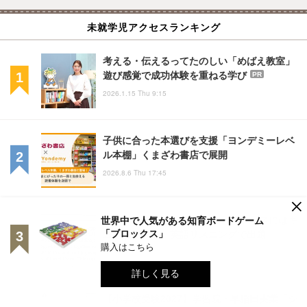
未就学児アクセスランキング
考える・伝えるってたのしい「めばえ教室」
遊び感覚で成功体験を重ねる学び
PR
2026.1.15 Thu 9:15
子供に合った本選びを支援「ヨンデミーレベ
ル本棚」くまざわ書店で展開
2026.8.6 Thu 17:45
×
【センター試験2013】「ミートソースにはキ
世界中で人気がある知育ボードゲーム
「ブロックス」
ムチベースを」英語リスニングで出題
購入はこちら
2013.1.23 Wed 16:36
詳しく見る
【小学校受験2027】学習院・早稲田実業「シ