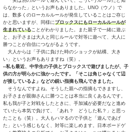
「実は別のルールで遊んでいて、こういうルールだと知
らなかった」というお声もありました。UNO（ウノ）で
は、数多くのローカルルールが発生していることはご存じ
かと思いますが、同様に
ブロックスにもローカルルールが
生まれている
ことがわかりました。また親子で一緒に遊ぶ
と、お子さまは大人と同じルールで対等に遊べて、大人に
勝つことが自信につながるようです。
大人からは「子供に負けた時のショックが結構、大き
い」というお声もありますね（笑）。
--私も最近、中学生の子供とブロックスで遊びましたが、子
供の方が明らかに強かったです。「そこは角じゃなくて辺
が接しているよ」などの鋭い指摘も飛んできました。
そうなんですよね。そうした親への指摘もできますし、
お子さまが親御さんに勝つことは本当に良くあるんです。
私も我が子と対戦をしたときに、手加減が必要だなと進め
ていたら本気で負けて、「あれ？ どうした私？」と思っ
たことも（笑）。大人もハマるので子供と「遊んであげ
た」という感じもなく、対等に楽しめます。日本ボードゲ