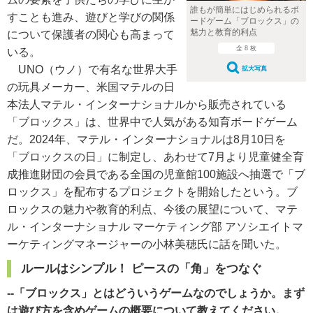
誰もが簡単にはじめられるボ
すことも進み、遊びと学びの関係
ードゲーム「ブロックス」の
魅力と教育的利点
について保護者の関心も高まって
全 8 枚
いる。
UNO（ウノ）で有名な世界大手
拡大写真
の玩具メーカー、米国マテルの日
本法人マテル・インターナショナルから販売されている
「ブロックス」は、世界中で人気がある知育ボードゲーム
だ。2024年、マテル・インターナショナルは8月10日を
「ブロックスの日」に制定し、あわせて7月より児童健全育
成推進財団の会員である全国の児童館100施設へ抽選で「ブ
ロックス」を配布するプロジェクトを開始したという。ブ
ロックスの魅力や教育的利点、今後の展望について、マテ
ル・インターナショナル マーケティング部 アソシエイトマ
ーケティングマネージャーの小林美穂氏に話を聞いた。
ルールはシンプル！ ピースの「角」をつなぐ
--「ブロックス」とはどういうゲームなのでしょうか。まず
は遊び方を含めゲームの概要について教えてください。