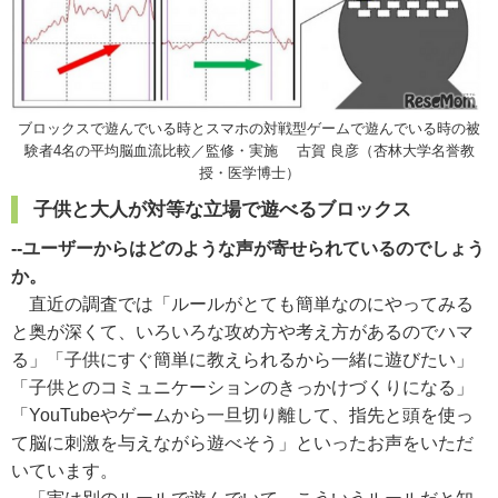
ブロックスで遊んでいる時とスマホの対戦型ゲームで遊んでいる時の被
験者4名の平均脳血流比較／監修・実施 古賀 良彦（杏林大学名誉教
授・医学博士）
子供と大人が対等な立場で遊べるブロックス
--ユーザーからはどのような声が寄せられているのでしょう
か。
直近の調査では「ルールがとても簡単なのにやってみる
と奥が深くて、いろいろな攻め方や考え方があるのでハマ
る」「子供にすぐ簡単に教えられるから一緒に遊びたい」
「子供とのコミュニケーションのきっかけづくりになる」
「YouTubeやゲームから一旦切り離して、指先と頭を使っ
て脳に刺激を与えながら遊べそう」といったお声をいただ
いています。