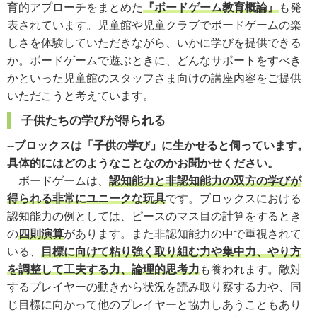
育的アプローチをまとめた
『ボードゲーム教育概論』
も発
表されています。児童館や児童クラブでボードゲームの楽
しさを体験していただきながら、いかに学びを提供できる
か。ボードゲームで遊ぶときに、どんなサポートをすべき
かといった児童館のスタッフさま向けの講座内容をご提供
いただこうと考えています。
子供たちの学びが得られる
--ブロックスは「子供の学び」に生かせると伺っています。
具体的にはどのようなことなのかお聞かせください。
ボードゲームは、
認知能力と非認知能力の双方の学びが
得られる非常にユニークな玩具
です。ブロックスにおける
認知能力の例としては、ピースのマス目の計算をするとき
の
四則演算
があります。また非認知能力の中で重視されて
いる、
目標に向けて粘り強く取り組む力や集中力、やり方
を調整して工夫する力、論理的思考力
も養われます。敵対
するプレイヤーの動きから状況を読み取り察する力や、同
じ目標に向かって他のプレイヤーと協力しあうこともあり