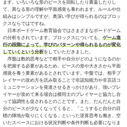
ます。いろいろな形のピースを回転したり裏返したりし
て、異なる形の理解や平面感覚も養われます。ルールや仕
組みはシンプルですが、奥深い学びが得られるのはブロッ
クスならではですね。
日本ボードゲーム教育協会ではさまざまなボードゲーム
の分析をされています。ブロックスについても、
ゲーム進
行の段階によって、学びのパターンや得られるものが変化
していくという分析
をしていただきました。
序盤は数的思考などで相手や自分がどのようになるのか
を把握する必要があるため、ピースの形や大きさから平面
感覚を養う要素があるとされています。中盤では、相手プ
レイヤーの攻め方を読み取ることで非認知能力や非言語コ
ミュニケーションを発達させるきっかけがあり、強いプレ
イヤーが攻めて来る場合は横同士のプレイヤーと協力し合
って協調性も促されるとのことです。また、だんだんと自
分のピースが少なくなってくると、「こうすると自分の目
標の陣地が取りにくくなる」といった逆算思考も働き、空
いたスペースにおける状況判断や条件判断も必要になりま