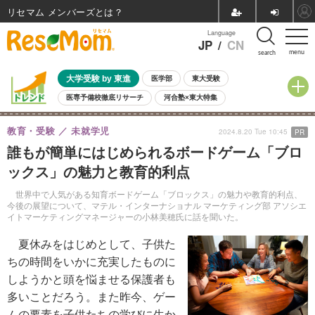
リセマム メンバーズ
Language
JP
/
CN
menu
search
大学受験 by 東進
医学部
東大受験
医専予備校徹底リサーチ
河合塾×東大特集
親子で考える大学選び
高校受験
中学受験
小学校受験
教育・受験
未就学児
2024.8.20 Tue 10:45
PR
共通テスト
夏休み
8月開催学校説明会・相談会
誰もが簡単にはじめられるボードゲーム「ブロ
8月開催イベント・WS
全国公立高校 過去問
人気記事
ックス」の魅力と教育的利点
自由研究教材（小学生向け）
自由研究教材（中学生向け）
ランキング
世界中で人気がある知育ボードゲーム「ブロックス」の魅力や教育的利点、
今後の展望について、マテル・インターナショナル マーケティング部 アソシエ
イトマーケティングマネージャーの小林美穂氏に話を聞いた。
夏休みをはじめとして、子供た
ちの時間をいかに充実したものに
しようかと頭を悩ませる保護者も
多いことだろう。また昨今、ゲー
ムの要素を子供たちの学びに生か