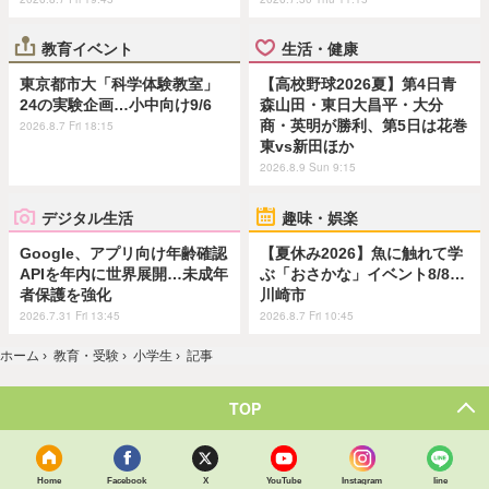
教育イベント
生活・健康
東京都市大「科学体験教室」
【高校野球2026夏】第4日青
24の実験企画…小中向け9/6
森山田・東日大昌平・大分
商・英明が勝利、第5日は花巻
2026.8.7 Fri 18:15
東vs新田ほか
2026.8.9 Sun 9:15
デジタル生活
趣味・娯楽
Google、アプリ向け年齢確認
【夏休み2026】魚に触れて学
APIを年内に世界展開…未成年
ぶ「おさかな」イベント8/8…
者保護を強化
川崎市
2026.7.31 Fri 13:45
2026.8.7 Fri 10:45
ホーム
›
教育・受験
›
小学生
›
記事
TOP
Home
Facebook
X
YouTube
Instagram
line