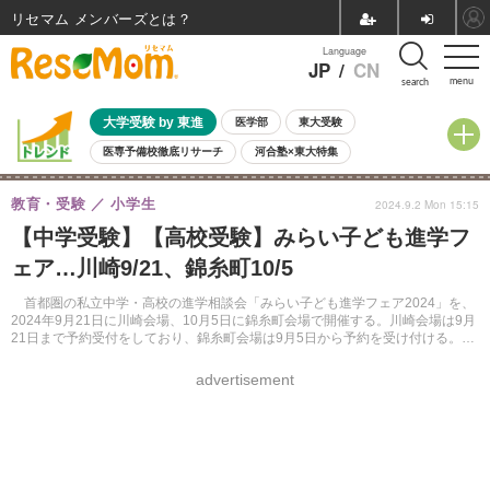
リセマム メンバーズ
Language
JP
/
CN
menu
search
大学受験 by 東進
医学部
東大受験
医専予備校徹底リサーチ
河合塾×東大特集
親子で考える大学選び
高校受験
中学受験
小学校受験
教育・受験
小学生
2024.9.2 Mon 15:15
共通テスト
夏休み
8月開催学校説明会・相談会
【中学受験】【高校受験】みらい子ども進学フ
8月開催イベント・WS
全国公立高校 過去問
人気記事
ェア…川崎9/21、錦糸町10/5
自由研究教材（小学生向け）
自由研究教材（中学生向け）
ランキング
首都圏の私立中学・高校の進学相談会「みらい子ども進学フェア2024」を、
2024年9月21日に川崎会場、10月5日に錦糸町会場で開催する。川崎会場は9月
21日まで予約受付をしており、錦糸町会場は9月5日から予約を受け付ける。参
加は無料。
advertisement