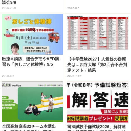
談会9/6
2026.7.28
2026.8.5
医療✕消防、縫合デモやAED講
【中学受験2027】人気校の併願
習も「おしごと体験博」9/5
先は…四谷大塚「第2回合不合判
定テスト」結果
2026.8.6
2026.7.16
全国高校麻雀32チーム本選出
司法試験予備試験2026、解答速