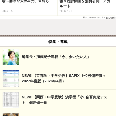
場…麻布や大阪星光、東海も
報＆総評動画を無料公開…アガ
ルート
2026.8.5
2026.7.21
Recommended by
特集・連載
編集長・加藤紀子連載「今、会いたい人」
NEW!!【首都圏・中学受験】SAPIX 上位校偏差値＜
2027年度版（2026年4月）
NEW!!【関西・中学受験】浜学園「小6合否判定テス
ト」偏差値一覧