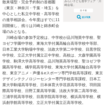
みらい子ども進学フェア「川
散来場型・完全予約制の首都圏
崎会場」
（東京・神奈川・千葉・埼玉）を
全 4 枚
中心とした私立中学校・高等学校
拡大写真
の進学相談会。今年度はすでに11
回開催し、残りは川崎と錦糸町会
場のみとなる。
川崎会場の参加予定校は、中学校が品川翔英中学校、聖
ヨゼフ学園中学校、東海大学付属高輪台高等学校中等部、
日本工業大学駒場中学校、法政大学第二中学校、目黒学院
中学校、立正大学付属立正中学校。高校は、大森学園高等
学校、駒澤大学高等学校、品川翔英高等学校、聖ヨゼフ学
園高等学校、橘学苑高等学校、東海大学付属高輪台高等学
校、東京アニメ・声優＆eスポーツ専門学校高等課程、東京
デザインテクノロジーセンター専門学校高等課程、日本工
業大学駒場高等学校、日本体育大学荏原高等学校、羽田国
際高等学校、日野工業高等学園、法政大学第二高等学校、
三浦学苑高等学校、目黒学院高等学校、横浜高等学校、横
浜創学館高等学校、立正大学付属立正高等学校。