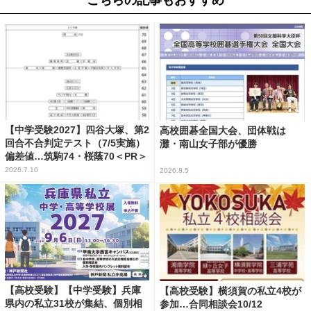
【中学受験2027】四谷大塚、第2
高校囲碁全国大会、団体戦は
回合不合判定テスト（7/5実施）
灘・南山女子部が優勝
偏差値…筑駒74・桜蔭70＜PR＞
2026.7.10
2026.8.5
【高校受験】【中学受験】兵庫
【高校受験】横須賀の私立4校が
県内の私立31校が集結、個別相
参加…合同相談会10/12