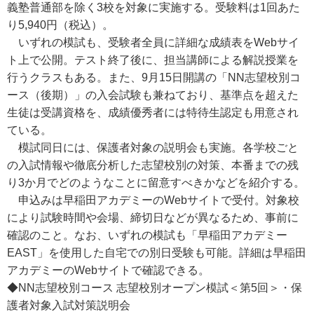
義塾普通部を除く3校を対象に実施する。受験料は1回あた
り5,940円（税込）。
いずれの模試も、受験者全員に詳細な成績表をWebサイ
ト上で公開。テスト終了後に、担当講師による解説授業を
行うクラスもある。また、9月15日開講の「NN志望校別コ
ース（後期）」の入会試験も兼ねており、基準点を超えた
生徒は受講資格を、成績優秀者には特待生認定も用意され
ている。
模試同日には、保護者対象の説明会も実施。各学校ごと
の入試情報や徹底分析した志望校別の対策、本番までの残
り3か月でどのようなことに留意すべきかなどを紹介する。
申込みは早稲田アカデミーのWebサイトで受付。対象校
により試験時間や会場、締切日などが異なるため、事前に
確認のこと。なお、いずれの模試も「早稲田アカデミー
EAST」を使用した自宅での別日受験も可能。詳細は早稲田
アカデミーのWebサイトで確認できる。
◆NN志望校別コース 志望校別オープン模試＜第5回＞・保
護者対象入試対策説明会