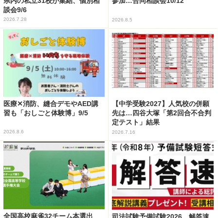
県内の私立31校が集結、個別相
参加…合同相談会10/12
談会9/6
2026.7.28
2026.8.5
医療✕消防、縫合デモやAED講
【中学受験2027】人気校の併願
習も「おしごと体験博」9/5
先は…四谷大塚「第2回合不合判
定テスト」結果
2026.8.6
2026.7.16
全国高校麻雀32チーム本選出
司法試験予備試験2026、解答速