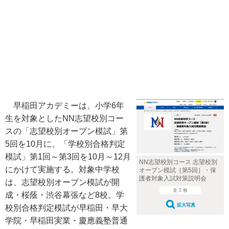
早稲田アカデミーは、小学6年
生を対象としたNN志望校別コー
スの「志望校別オープン模試」第
5回を10月に、「学校別合格判定
模試」第1回～第3回を10月～12月
NN志望校別コース 志望校別
にかけて実施する。対象中学校
オープン模試［第5回］・保
護者対象入試対策説明会
は、志望校別オープン模試が開
全 2 枚
成・桜蔭・渋谷幕張など8校。学
拡大写真
校別合格判定模試が早稲田・早大
学院・早稲田実業・慶應義塾普通