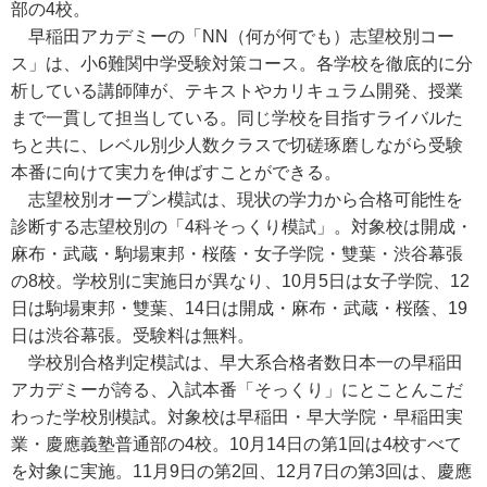
部の4校。
早稲田アカデミーの「NN（何が何でも）志望校別コー
ス」は、小6難関中学受験対策コース。各学校を徹底的に分
析している講師陣が、テキストやカリキュラム開発、授業
まで一貫して担当している。同じ学校を目指すライバルた
ちと共に、レベル別少人数クラスで切磋琢磨しながら受験
本番に向けて実力を伸ばすことができる。
志望校別オープン模試は、現状の学力から合格可能性を
診断する志望校別の「4科そっくり模試」。対象校は開成・
麻布・武蔵・駒場東邦・桜蔭・女子学院・雙葉・渋谷幕張
の8校。学校別に実施日が異なり、10月5日は女子学院、12
日は駒場東邦・雙葉、14日は開成・麻布・武蔵・桜蔭、19
日は渋谷幕張。受験料は無料。
学校別合格判定模試は、早大系合格者数日本一の早稲田
アカデミーが誇る、入試本番「そっくり」にとことんこだ
わった学校別模試。対象校は早稲田・早大学院・早稲田実
業・慶應義塾普通部の4校。10月14日の第1回は4校すべて
を対象に実施。11月9日の第2回、12月7日の第3回は、慶應