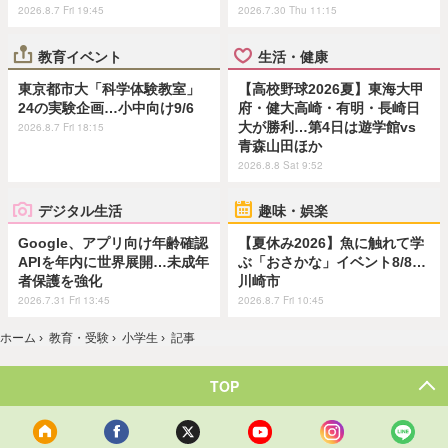
2026.8.7 Fri 19:45
2026.7.30 Thu 11:15
教育イベント
生活・健康
東京都市大「科学体験教室」
【高校野球2026夏】東海大甲
24の実験企画…小中向け9/6
府・健大高崎・有明・長崎日
大が勝利…第4日は遊学館vs
2026.8.7 Fri 18:15
青森山田ほか
2026.8.8 Sat 9:52
デジタル生活
趣味・娯楽
Google、アプリ向け年齢確認
【夏休み2026】魚に触れて学
APIを年内に世界展開…未成年
ぶ「おさかな」イベント8/8…
者保護を強化
川崎市
2026.7.31 Fri 13:45
2026.8.7 Fri 10:45
ホーム
›
教育・受験
›
小学生
›
記事
TOP