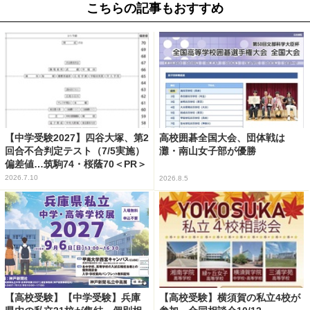
こちらの記事もおすすめ
【中学受験2027】四谷大塚、第2
高校囲碁全国大会、団体戦は
回合不合判定テスト（7/5実施）
灘・南山女子部が優勝
偏差値…筑駒74・桜蔭70＜PR＞
2026.7.10
2026.8.5
【高校受験】【中学受験】兵庫
【高校受験】横須賀の私立4校が