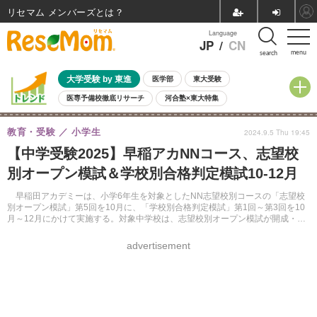
リセマム メンバーズ
Language
JP
/
CN
menu
search
大学受験 by 東進
医学部
東大受験
医専予備校徹底リサーチ
河合塾×東大特集
親子で考える大学選び
高校受験
中学受験
小学校受験
教育・受験
小学生
2024.9.5 Thu 19:45
共通テスト
夏休み
8月開催学校説明会・相談会
【中学受験2025】早稲アカNNコース、志望校
8月開催イベント・WS
全国公立高校 過去問
人気記事
別オープン模試＆学校別合格判定模試10-12月
自由研究教材（小学生向け）
自由研究教材（中学生向け）
ランキング
早稲田アカデミーは、小学6年生を対象としたNN志望校別コースの「志望校
別オープン模試」第5回を10月に、「学校別合格判定模試」第1回～第3回を10
月～12月にかけて実施する。対象中学校は、志望校別オープン模試が開成・桜
蔭・渋谷幕張など8校。学校別合格判定模試が早稲田・早大学院・早稲田実業・
慶應義塾普通部の4校。
advertisement