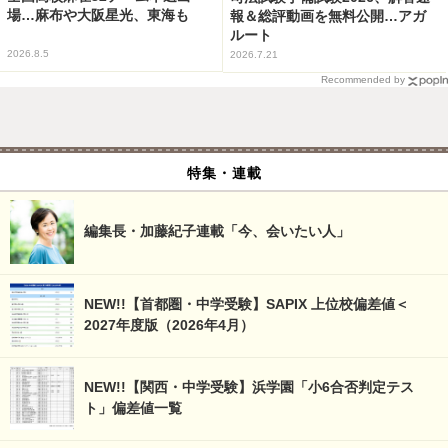
場…麻布や大阪星光、東海も
報＆総評動画を無料公開…アガ
ルート
2026.8.5
2026.7.21
Recommended by
特集・連載
編集長・加藤紀子連載「今、会いたい人」
NEW!!【首都圏・中学受験】SAPIX 上位校偏差値＜
2027年度版（2026年4月）
NEW!!【関西・中学受験】浜学園「小6合否判定テス
ト」偏差値一覧