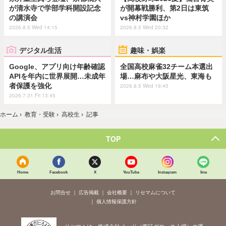
が清水寺で学部学科開設記念
が開幕戦勝利、第2日は東筑
の講演会
vs神村学園ほか
2026.8.5 Wed 14:15
2026.8.5 Wed 20:32
デジタル生活
趣味・娯楽
Google、アプリ向け年齢確認
全国高校麻雀32チーム本選出
APIを年内に世界展開…未成年
場…麻布や大阪星光、東海も
者保護を強化
2026.8.5 Wed 19:45
2026.7.31 Fri 13:45
ホーム
›
教育・受験
›
高校生
›
記事
TOP
Home
Facebook
X
YouTube
Instagram
line
お問合せ
広告掲載
会社概要
リセマムについて
個人情報保護方針