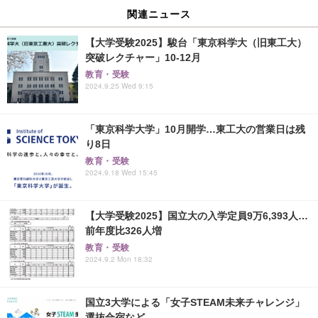
関連ニュース
【大学受験2025】駿台「東京科学大（旧東工大）
突破レクチャー」10-12月
教育・受験
2024.9.25 Wed 9:15
「東京科学大学」10月開学…東工大の営業日は残
り8日
教育・受験
2024.9.18 Wed 15:45
【大学受験2025】国立大の入学定員9万6,393人…
前年度比326人増
教育・受験
2024.9.2 Mon 18:32
国立3大学による「女子STEAM未来チャレンジ」
選抜合宿など