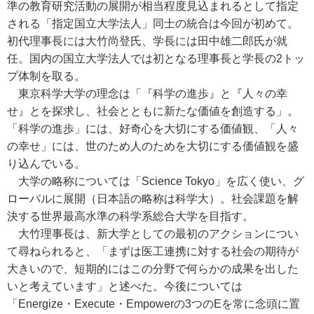
準の教育研究活動の展開が相当程度見込まれるとして指定
される「指定国立大学法人」同士の統合は今回が初めて。
初代理事長には大竹尚登氏、学長には田中雄二郎氏が就
任。国内の国立大学法人では初となる理事長と学長の2トッ
プ体制を取る。
東京科学大学の理念は「『科学の進歩』と『人々の幸
せ』とを探求し、社会とともに新たな価値を創造する」。
「科学の進歩」には、好奇心を大切にする価値観、「人々
の幸せ」には、世のため人のためを大切にする価値観を盛
り込んでいる。
大学の略称については「Science Tokyo」を広く使い、グ
ローバルに展開（日本語の略称は科学大）。社会課題を解
決する世界最高水準の科学系総合大学を目指す。
大竹理事長は、新大学としての最初のアクションについ
て尋ねられると、「まずは医工連携に対する社会の期待が
大きいので、短期的にはこの分野で何らかの成果を出した
いと考えています」と述べた。今後については
「Energize・Execute・Empowerの3つのEを常に念頭に置