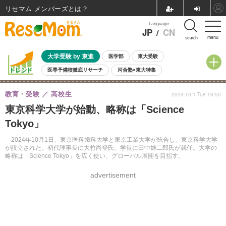
リセマム メンバーズ
Language
JP
/
CN
menu
search
大学受験 by 東進
医学部
東大受験
医専予備校徹底リサーチ
河合塾×東大特集
親子で考える大学選び
高校受験
中学受験
小学校受験
教育・受験
高校生
2024.10.1 Tue 16:50
共通テスト
夏休み
8月開催学校説明会・相談会
東京科学大学が始動、略称は「Science
8月開催イベント・WS
全国公立高校 過去問
人気記事
Tokyo」
自由研究教材（小学生向け）
自由研究教材（中学生向け）
ランキング
2024年10月1日、東京医科歯科大学と東京工業大学が統合し、東京科学大学
が設立された。初代理事長に大竹尚登氏、学長に田中雄二郎氏が就任。大学の
略称は「Science Tokyo」を広く使い、グローバル展開を目指す。
advertisement