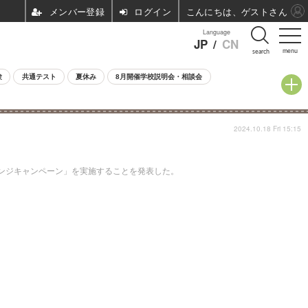
ログイン
こんにちは、ゲストさん
Language
JP
/
CN
menu
search
験
共通テスト
夏休み
8月開催学校説明会・相談会
2024.10.18 Fri 15:15
レンジキャンペーン」を実施することを発表した。