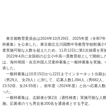
東京都教育委員会は2024年10月29日、2025年度（令和
枠募集）を公表した。東京都立立川国際中等教育学校附属小学
査実施可能な人数を超えたため、11月12日に第1次抽選を実
2022年4月に全国初の公立小中高一貫教育校として開校し
は、海外帰国・在京外国人児童枠募集と一般枠募集を実施。
表した。
一般枠募集は10月15日から22日までインターネット出願
（男29人、女29人）に対して、応募人数1,394人（男682人
23.52倍、女24.55倍）。前年度（2024年度）と比べ応募
った。
一般枠募集は、志願者が第2次（適性検査）実施可能な人数を
施。応募者のうち男女各200名を通過者とする予定。