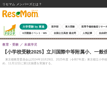
リセマム メンバーズ
大学受験 by 東進
医学部
東大受験
医専予備校徹底リサー
8月開催イベント・WS
全国公立高校 過去問
人気記事
自由研
教育・受験
未就学児
【小学校受験2025】立川国際中等附属小、一般倍率
東京都教育委員会は2024年10月29日、2025年度（令和7年度）東京都立
め、11月12日に第1次抽選を実施する。