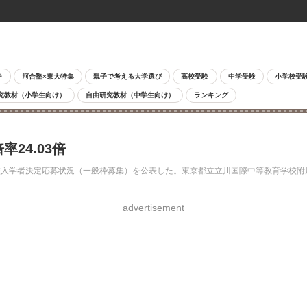
チ
河合塾×東大特集
親子で考える大学選び
高校受験
中学受験
小学校受
究教材（小学生向け）
自由研究教材（中学生向け）
ランキング
24.03倍
小学校入学者決定応募状況（一般枠募集）を公表した。東京都立立川国際中等教育学校附
advertisement