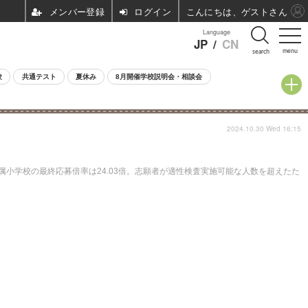
ログイン
こんにちは、ゲストさん
Language
JP
/
CN
menu
search
験
共通テスト
夏休み
8月開催学校説明会・相談会
2024.10.30 Wed 16:15
属小学校の最終応募倍率は24.03倍。志願者が適性検査実施可能な人数を超えたた