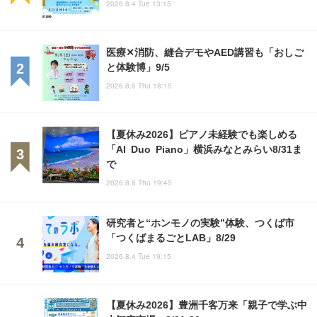
2026.8.4 Tue 13:15
医療✕消防、縫合デモやAED講習も「おしご
と体験博」9/5
2026.8.6 Thu 18:15
【夏休み2026】ピアノ未経験でも楽しめる
「AI Duo Piano」横浜みなとみらい8/31ま
で
2026.8.6 Thu 19:45
研究者と“ホンモノの実験”体験、つくば市
「つくばまるごとLAB」8/29
2026.8.4 Tue 19:15
【夏休み2026】豊洲千客万来「親子で学ぶ中