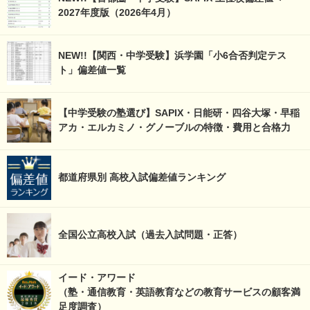
2027年度版（2026年4月）
NEW!!【関西・中学受験】浜学園「小6合否判定テス
ト」偏差値一覧
【中学受験の塾選び】SAPIX・日能研・四谷大塚・早稲
アカ・エルカミノ・グノーブルの特徴・費用と合格力
都道府県別 高校入試偏差値ランキング
全国公立高校入試（過去入試問題・正答）
イード・アワード
（塾・通信教育・英語教育などの教育サービスの顧客満
足度調査）