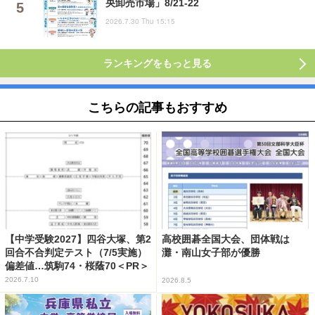
央卸売市場」8/21-22
2026.7.30 Thu 15:15
ランキングをもっと見る
こちらの記事もおすすめ
【中学受験2027】四谷大塚、第2
高校囲碁全国大会、団体戦は
回合不合判定テスト（7/5実施）
灘・南山女子部が優勝
偏差値…筑駒74・桜蔭70＜PR＞
2026.7.10
2026.8.5