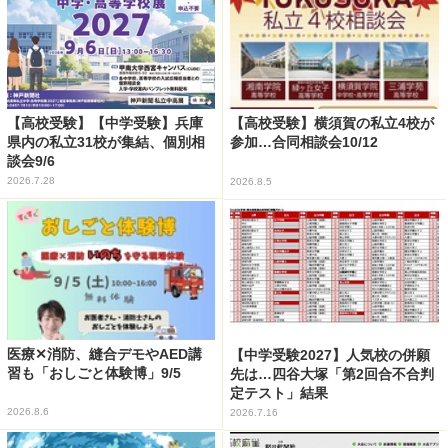
【高校受験】【中学受験】兵庫
【高校受験】横須賀の私立4校が
県内の私立31校が集結、個別相
参加…合同相談会10/12
談会9/6
2026.7.28
2026.8.5
医療✕消防、縫合デモやAED講
【中学受験2027】人気校の併願
習も「おしごと体験博」9/5
先は…四谷大塚「第2回合不合判
定テスト」結果
2026.8.6
2026.7.16