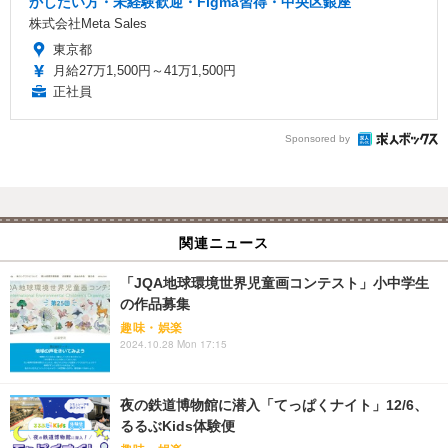
かしたい方・未経験歓迎・Figma習得・中央区銀座
株式会社Meta Sales
東京都
月給27万1,500円～41万1,500円
正社員
Sponsored by
関連ニュース
「JQA地球環境世界児童画コンテスト」小中学生
の作品募集
趣味・娯楽
2024.10.28 Mon 17:15
夜の鉄道博物館に潜入「てっぱくナイト」12/6、
るるぶKids体験便