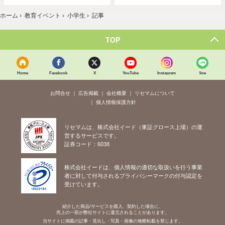
ホーム
›
教育イベント
›
小学生
›
記事
TOP
Home
Facebook
X
YouTube
Instagram
line
お問合せ
広告掲載
会社概要
リセマムについて
個人情報保護方針
リセマムは、株式会社イード（東証グロース上場）の運
営するサービスです。
証券コード：6038
株式会社イードは、個人情報の適切な取扱いを行う事業
者に対して付与されるプライバシーマークの付与認定を
受けています。
紹介した商品/サービスを購入、契約した場合に、
売上の一部が弊社サイトに還元されることがあります。
当サイトに掲載の記事・見出し・写真・画像の無断転載を禁じます。