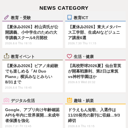
NEWS CATEGORY
教育・受験
教育ICT
【夏休み2026】村山斉氏が公
【夏休み2026】東大メタバー
開講義、小中学生のための大
ス工学部、生成AIなどジュニ
学講義スクール9月開校
ア講座6選
2026.8.6 Thu 19:15
2026.7.30 Thu 11:15
教育イベント
生活・健康
【夏休み2026】ピアノ未経験
【高校野球2026夏】仙台育英
でも楽しめる「AI Duo
が開幕戦勝利、第2日は東筑
Piano」横浜みなとみらい
vs神村学園ほか
8/31まで
2026.8.5 Wed 20:32
2026.8.6 Thu 19:45
デジタル生活
趣味・娯楽
Google、アプリ向け年齢確認
ドラえもん短歌、入選作は
APIを年内に世界展開…未成年
11/20発売の新刊に収録…9/3
者保護を強化
締切
2026.7.31 Fri 13:45
2026.8.6 Thu 15:15