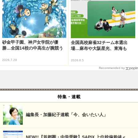
砂金甲子園、神戸女学院が優
全国高校麻雀32チーム本選出
勝…全国14校の中高生が腕競う
場…麻布や大阪星光、東海も
2026.7.29
2026.8.5
Recommended by
特集・連載
編集長・加藤紀子連載「今、会いたい人」
NEW!!【首都圏・中学受験】SAPIX 上位校偏差値＜