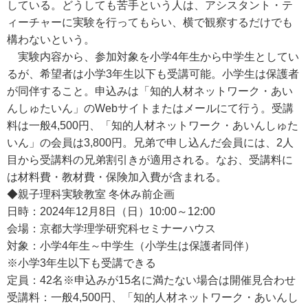
している。どうしても苦手という人は、アシスタント・テ
ィーチャーに実験を行ってもらい、横で観察するだけでも
構わないという。
実験内容から、参加対象を小学4年生から中学生としてい
るが、希望者は小学3年生以下も受講可能。小学生は保護者
が同伴すること。申込みは「知的人材ネットワーク・あい
んしゅたいん」のWebサイトまたはメールにて行う。受講
料は一般4,500円、「知的人材ネットワーク・あいんしゅた
いん」の会員は3,800円。兄弟で申し込んだ会員には、2人
目から受講料の兄弟割引きが適用される。なお、受講料に
は材料費・教材費・保険加入費が含まれる。
◆親子理科実験教室 冬休み前企画
日時：2024年12月8日（日）10:00～12:00
会場：京都大学理学研究科セミナーハウス
対象：小学4年生～中学生（小学生は保護者同伴）
※小学3年生以下も受講できる
定員：42名※申込みが15名に満たない場合は開催見合わせ
受講料：一般4,500円、「知的人材ネットワーク・あいんし