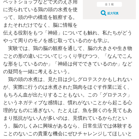
ペットショップなどで犬のえさ用
全 1 枚
に売られている鶏の頭の水煮を使
拡大写真
って、頭の中の構造を観察する。
またそれだけでなく、脳に情報を
伝える役割をもつ「神経」についても触れ、私たちがどう
やって周りのモノを感じ取っているのかも学ぶ。
実験では、鶏の脳の観察を通して、脳の大きさや生き物
ごとの形の違いについてじっくり学びつつ、「なんでこん
な形をしているのか」「神経は何でできているのか」など
の疑問を一緒に考えるという。
鶏の頭の水煮は、見た目は少しグロテスクかもしれない
が、実際に行うのは水煮された鶏肉をほぐす作業に近く、
もちろん血が出たりすることもない。この「グロテスク」
というネガティブな感情は、慣れがないことから起こる心
理的なものに過ぎない。たとえば、魚を捌くのを見てもあ
まり抵抗がない人が多いのは、見慣れているからだとい
う。脳のしくみに興味があるなら、日常生活では体験する
ことのないこの貴重な機会にぜひチャレンジしてほしいと