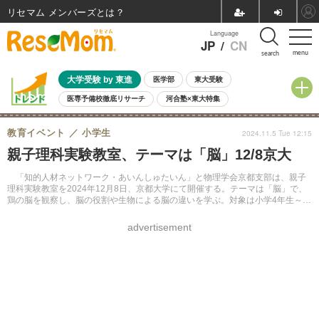
リセマム メンバーズ
Language
JP
/
CN
menu
search
大学受験 by 東進
医学部
東大受験
医専予備校徹底リサーチ
河合塾×東大特集
親子で考える大学選び
高校受験
中学受験
小学校受験
教育イベント
小学生
2024.11.5 Tue 12:15
共通テスト
夏休み
8月開催学校説明会・相談会
親子理科実験教室、テーマは「脳」12/8京大
8月開催イベント・WS
全国公立高校 過去問
人気記事
自由研究教材（小学生向け）
自由研究教材（中学生向け）
ランキング
「知的人材ネットワーク・あいんしゅたいん」と物理学会京都支部は、親子
理科実験教室を2024年12月8日、京都大学にて開催する。テーマは「脳」で、
鶏の脳を観察し、脳の役割や生物による脳の違いを学ぶ。対象は小学4年生～中
学生、定員42名先着。受講料は4,500円。Webサイトまたはメールにて申し込
む。
advertisement