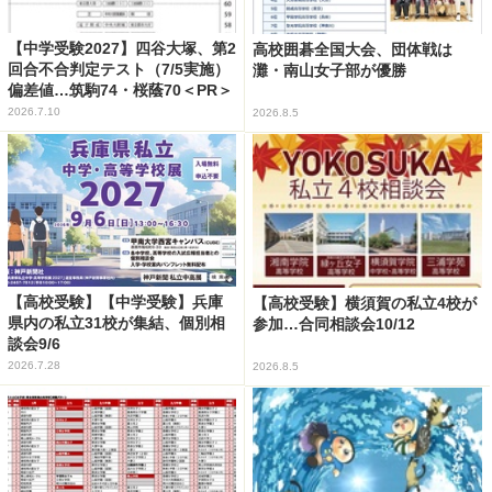
【中学受験2027】四谷大塚、第2
高校囲碁全国大会、団体戦は
回合不合判定テスト（7/5実施）
灘・南山女子部が優勝
偏差値…筑駒74・桜蔭70＜PR＞
2026.7.10
2026.8.5
【高校受験】【中学受験】兵庫
【高校受験】横須賀の私立4校が
県内の私立31校が集結、個別相
参加…合同相談会10/12
談会9/6
2026.7.28
2026.8.5