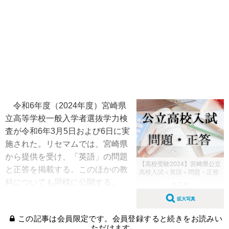
令和6年度（2024年度）宮崎県
立高等学校一般入学者選抜学力検
査が令和6年3月5日および6日に実
施された。リセマムでは、宮崎県
から提供を受け、「英語」の問題
【高校受験2024】宮崎県公立
と正答を掲載する。このほかの教
高校入試＜英語＞問題・正答
科についても同様に公開する。
全 11 枚
拡大写真
この記事は会員限定です。会員登録すると続きをお読みい
ただけます。