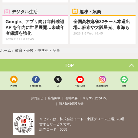
デジタル生活
趣味・娯楽
Google、アプリ向け年齢確認
全国高校麻雀32チーム本選出
APIを年内に世界展開…未成年
場…麻布や大阪星光、東海も
者保護を強化
2026.8.5 Wed 19:45
2026.7.31 Fri 13:45
ホーム
›
教育・受験
›
中学生
›
記事
TOP
Home
Facebook
X
YouTube
Instagram
line
お問合せ
広告掲載
会社概要
リセマムについて
個人情報保護方針
リセマムは、株式会社イード（東証グロース上場）の運
営するサービスです。
証券コード：6038