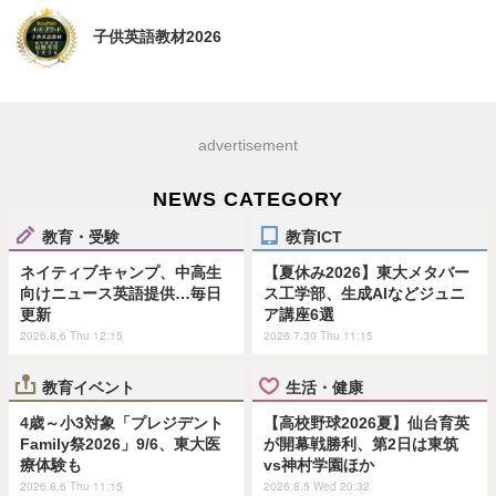
子供英語教材2026
advertisement
NEWS CATEGORY
教育・受験
教育ICT
ネイティブキャンプ、中高生
【夏休み2026】東大メタバー
向けニュース英語提供…毎日
ス工学部、生成AIなどジュニ
更新
ア講座6選
2026.8.6 Thu 12:15
2026.7.30 Thu 11:15
教育イベント
生活・健康
4歳～小3対象「プレジデント
【高校野球2026夏】仙台育英
Family祭2026」9/6、東大医
が開幕戦勝利、第2日は東筑
療体験も
vs神村学園ほか
2026.8.6 Thu 11:15
2026.8.5 Wed 20:32