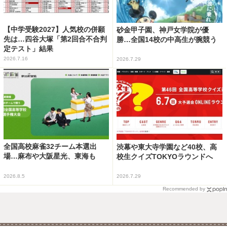
【中学受験2027】人気校の併願
砂金甲子園、神戸女学院が優
先は…四谷大塚「第2回合不合判
勝…全国14校の中高生が腕競う
定テスト」結果
2026.7.16
2026.7.29
全国高校麻雀32チーム本選出
渋幕や東大寺学園など40校、高
場…麻布や大阪星光、東海も
校生クイズTOKYOラウンドへ
2026.8.5
2026.7.29
Recommended by