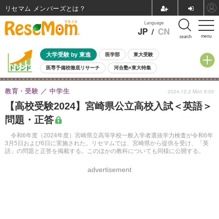
リセマム メンバーズ
Language
JP
/
CN
menu
search
大学受験 by 東進
医学部
東大受験
医専予備校徹底リサーチ
河合塾×東大特集
親子で考える大学選び
高校受験
中学受験
小学校受験
教育・受験
中学生
2024.12.2 Mon 9:00
共通テスト
夏休み
8月開催学校説明会・相談会
【高校受験2024】宮崎県公立高校入試＜英語＞
8月開催イベント・WS
全国公立高校 過去問
人気記事
問題・正答
自由研究教材（小学生向け）
自由研究教材（中学生向け）
ランキング
令和6年度（2024年度）宮崎県立高等学校一般入学者選抜学力検査が令和6年
3月5日および6日に実施された。リセマムでは、宮崎県から提供を受け、「英
語」の問題と正答を掲載する。このほかの教科についても同様に公開する。
advertisement