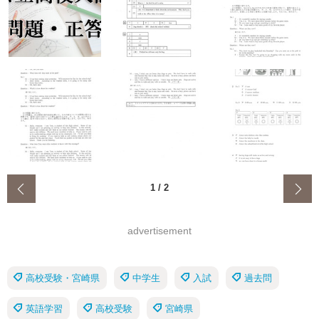
‹
1
/
2
advertisement
高校受験・宮崎県
中学生
入試
過去問
英語学習
高校受験
宮崎県