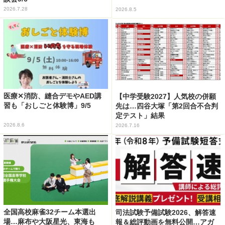
2026.7.28
2026.8.5
医療✕消防、縫合デモやAED講
【中学受験2027】人気校の併願
習も「おしごと体験博」9/5
先は…四谷大塚「第2回合不合判
定テスト」結果
2026.8.6
2026.7.16
全国高校麻雀32チーム本選出
司法試験予備試験2026、解答速
場…麻布や大阪星光、東海も
報＆総評動画を無料公開…アガ