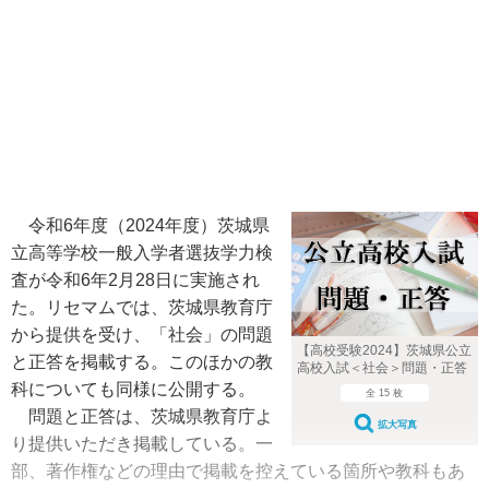
令和6年度（2024年度）茨城県
立高等学校一般入学者選抜学力検
査が令和6年2月28日に実施され
た。リセマムでは、茨城県教育庁
から提供を受け、「社会」の問題
【高校受験2024】茨城県公立
と正答を掲載する。このほかの教
高校入試＜社会＞問題・正答
科についても同様に公開する。
全 15 枚
問題と正答は、茨城県教育庁よ
拡大写真
り提供いただき掲載している。一
部、著作権などの理由で掲載を控えている箇所や教科もあ