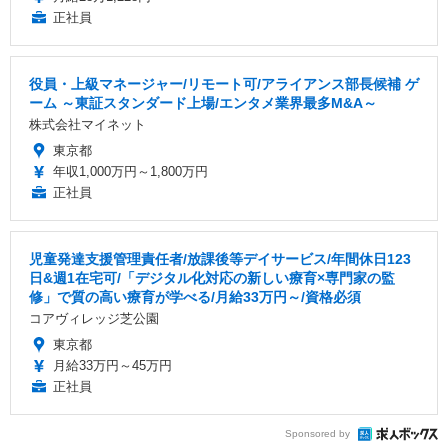
正社員
役員・上級マネージャー/リモート可/アライアンス部長候補 ゲ
ーム ～東証スタンダード上場/エンタメ業界最多M&A～
株式会社マイネット
東京都
年収1,000万円～1,800万円
正社員
児童発達支援管理責任者/放課後等デイサービス/年間休日123
日&週1在宅可/「デジタル化対応の新しい療育×専門家の監
修」で質の高い療育が学べる/月給33万円～/資格必須
コアヴィレッジ芝公園
東京都
月給33万円～45万円
正社員
Sponsored by