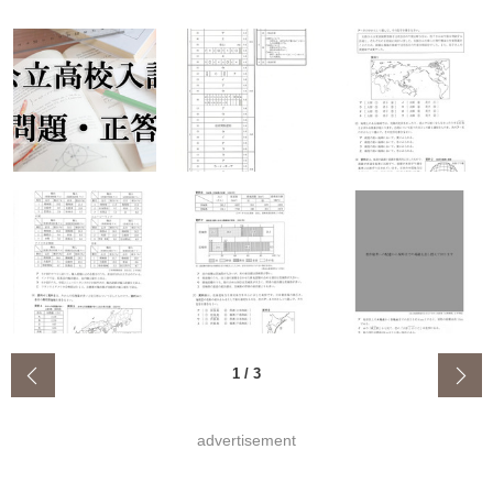
‹
1
/
3
advertisement