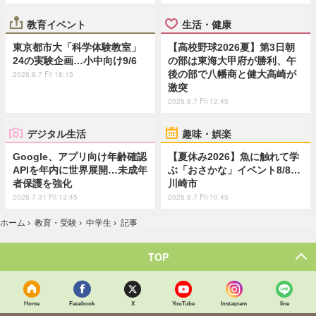
教育イベント
生活・健康
東京都市大「科学体験教室」
【高校野球2026夏】第3日朝
24の実験企画…小中向け9/6
の部は東海大甲府が勝利、午
後の部で八幡商と健大高崎が
2026.8.7 Fri 18:15
激突
2026.8.7 Fri 12:45
デジタル生活
趣味・娯楽
Google、アプリ向け年齢確認
【夏休み2026】魚に触れて学
APIを年内に世界展開…未成年
ぶ「おさかな」イベント8/8…
者保護を強化
川崎市
2026.7.31 Fri 13:45
2026.8.7 Fri 10:45
ホーム
›
教育・受験
›
中学生
›
記事
TOP
Home
Facebook
X
YouTube
Instagram
line