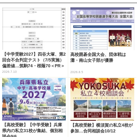
【中学受験2027】四谷大塚、第2
高校囲碁全国大会、団体戦は
回合不合判定テスト（7/5実施）
灘・南山女子部が優勝
偏差値…筑駒74・桜蔭70＜PR＞
2026.7.10
2026.8.5
【高校受験】【中学受験】兵庫
【高校受験】横須賀の私立4校が
県内の私立31校が集結、個別相
参加…合同相談会10/12
談会9/6