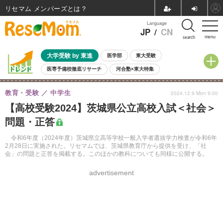
リセマム メンバーズ
Language
JP
/
CN
menu
search
大学受験 by 東進
医学部
東大受験
医専予備校徹底リサーチ
河合塾×東大特集
親子で考える大学選び
高校受験
中学受験
小学校受験
教育・受験
中学生
2024.12.9 Mon 9:00
共通テスト
夏休み
8月開催学校説明会・相談会
【高校受験2024】茨城県公立高校入試＜社会＞
8月開催イベント・WS
全国公立高校 過去問
人気記事
問題・正答
自由研究教材（小学生向け）
自由研究教材（中学生向け）
ランキング
令和6年度（2024年度）茨城県立高等学校一般入学者選抜学力検査が令和6年
2月28日に実施された。リセマムでは、茨城県教育庁から提供を受け、「社
会」の問題と正答を掲載する。このほかの教科についても同様に公開する。
advertisement