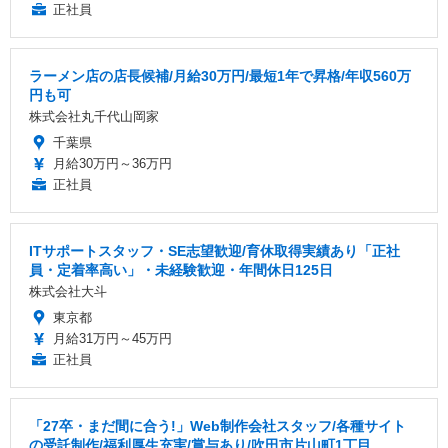
正社員
ラーメン店の店長候補/月給30万円/最短1年で昇格/年収560万
円も可
株式会社丸千代山岡家
千葉県
月給30万円～36万円
正社員
ITサポートスタッフ・SE志望歓迎/育休取得実績あり「正社
員・定着率高い」・未経験歓迎・年間休日125日
株式会社大斗
東京都
月給31万円～45万円
正社員
「27卒・まだ間に合う!」Web制作会社スタッフ/各種サイト
の受託制作/福利厚生充実/賞与あり/吹田市片山町1丁目