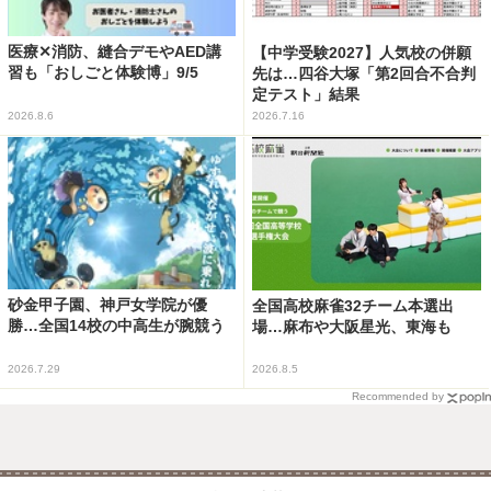
医療✕消防、縫合デモやAED講
【中学受験2027】人気校の併願
習も「おしごと体験博」9/5
先は…四谷大塚「第2回合不合判
定テスト」結果
2026.8.6
2026.7.16
砂金甲子園、神戸女学院が優
全国高校麻雀32チーム本選出
勝…全国14校の中高生が腕競う
場…麻布や大阪星光、東海も
2026.7.29
2026.8.5
Recommended by