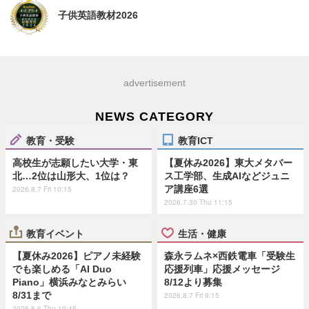
子供英語教材2026
advertisement
NEWS CATEGORY
教育・受験
教育ICT
高校生が志願したい大学・東
【夏休み2026】東大メタバー
北…2位は山形大、1位は？
ス工学部、生成AIなどジュニ
ア講座6選
2026.8.7 Fri 10:15
2026.7.30 Thu 11:15
教育イベント
生活・健康
【夏休み2026】ピアノ未経験
森永ラムネ×西鉄電車「受験生
でも楽しめる「AI Duo
応援列車」応援メッセージ
Piano」横浜みなとみらい
8/12より募集
8/31まで
2026.8.7 Fri 9:15
2026.8.6 Thu 19:45