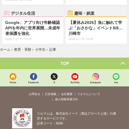
デジタル生活
趣味・娯楽
Google、アプリ向け年齢確認
【夏休み2026】魚に触れて学
APIを年内に世界展開…未成年
ぶ「おさかな」イベント8/8…
者保護を強化
川崎市
2026.7.31 Fri 13:45
2026.8.7 Fri 10:45
ホーム
›
教育・受験
›
小学生
›
記事
TOP
Home
Facebook
X
YouTube
Instagram
line
お問合せ
広告掲載
会社概要
リセマムについて
個人情報保護方針
リセマムは、株式会社イード（東証グロース上場）の運
営するサービスです。
証券コード：6038