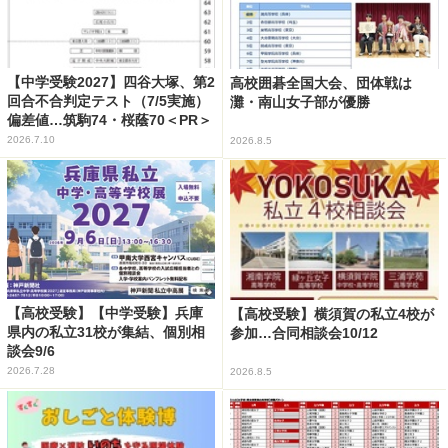
【中学受験2027】四谷大塚、第2
高校囲碁全国大会、団体戦は
回合不合判定テスト（7/5実施）
灘・南山女子部が優勝
偏差値…筑駒74・桜蔭70＜PR＞
2026.7.10
2026.8.5
【高校受験】【中学受験】兵庫
【高校受験】横須賀の私立4校が
県内の私立31校が集結、個別相
参加…合同相談会10/12
談会9/6
2026.7.28
2026.8.5