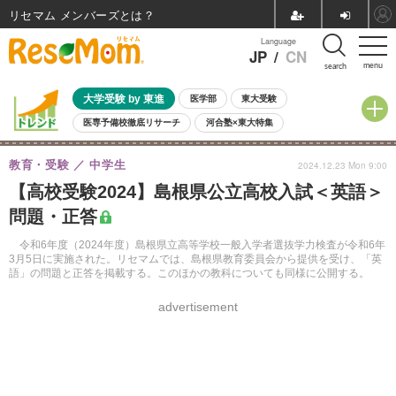
リセマム メンバーズ
Language
JP
/
CN
menu
search
大学受験 by 東進
医学部
東大受験
医専予備校徹底リサーチ
河合塾×東大特集
親子で考える大学選び
高校受験
中学受験
小学校受験
教育・受験
中学生
2024.12.23 Mon 9:00
共通テスト
夏休み
8月開催学校説明会・相談会
【高校受験2024】島根県公立高校入試＜英語＞
8月開催イベント・WS
全国公立高校 過去問
人気記事
問題・正答
自由研究教材（小学生向け）
自由研究教材（中学生向け）
ランキング
令和6年度（2024年度）島根県立高等学校一般入学者選抜学力検査が令和6年
3月5日に実施された。リセマムでは、島根県教育委員会から提供を受け、「英
語」の問題と正答を掲載する。このほかの教科についても同様に公開する。
advertisement