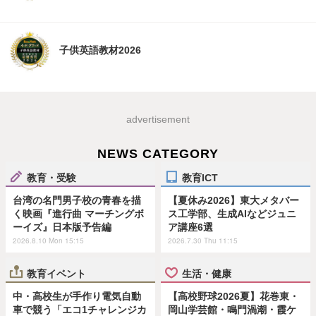
子供英語教材2026
advertisement
NEWS CATEGORY
教育・受験
教育ICT
台湾の名門男子校の青春を描
【夏休み2026】東大メタバー
く映画『進行曲 マーチングボ
ス工学部、生成AIなどジュニ
ーイズ』日本版予告編
ア講座6選
2026.8.10 Mon 15:15
2026.7.30 Thu 11:15
教育イベント
生活・健康
中・高校生が手作り電気自動
【高校野球2026夏】花巻東・
車で競う「エコ1チャレンジカ
岡山学芸館・鳴門渦潮・霞ケ