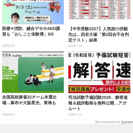
医療✕消防、縫合デモやAED講
【中学受験2027】人気校の併願
習も「おしごと体験博」9/5
先は…四谷大塚「第2回合不合判
定テスト」結果
2026.8.6
2026.7.16
全国高校麻雀32チーム本選出
司法試験予備試験2026、解答速
場…麻布や大阪星光、東海も
報＆総評動画を無料公開…アガ
ルート
2026.8.5
2026.7.21
Recommended by