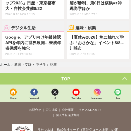
ップ2026」日産・東京都市
浦が勝利、第6日は横浜vs沖
大・自技会共催8/22
縄尚学ほか
2026.8.10 Mon 16:15
2026.8.10 Mon 7:15
デジタル生活
趣味・娯楽
Google、アプリ向け年齢確認
【夏休み2026】魚に触れて学
APIを年内に世界展開…未成年
ぶ「おさかな」イベント8/8…
者保護を強化
川崎市
2026.7.31 Fri 13:45
2026.8.7 Fri 10:45
ホーム
›
教育・受験
›
中学生
›
記事
TOP
Home
Facebook
X
YouTube
Instagram
line
お問合せ
広告掲載
会社概要
リセマムについて
個人情報保護方針
リセマムは、株式会社イード（東証グロース上場）の運