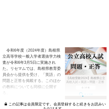
令和6年度（2024年度）島根県
立高等学校一般入学者選抜学力検
査が令和6年3月5日に実施され
た。リセマムでは、島根県教育委
員会から提供を受け、「英語」の
【高校受験2024】島根県公立
問題と正答を掲載する。このほか
高校入試＜英語＞問題・正答
の教科についても同様に公開す
全 14 枚
る。
拡大写真
この記事は会員限定です。会員登録すると続きをお読みい
ただけます。