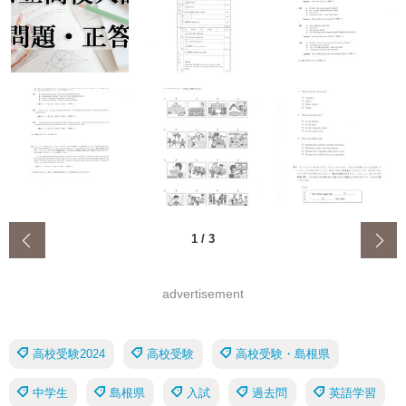
‹
1
/
3
advertisement
高校受験2024
高校受験
高校受験・島根県
中学生
島根県
入試
過去問
英語学習