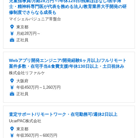
児童指導員/月給28万円～/年休125日/残業ほぼなし/医学博
士・精神科専門医が代表を務める法人/教育業界大手開発の研
修制度でさらなる成長も
マイシェルパジュニア常盤台
東京都
月給28万円～
正社員
Webアプリ開発エンジニア/開発経験6ヶ月以上/フルリモート
案件多数・在宅手当&食費支援/年休130日以上・土日祝休み
株式会社リファルケ
大阪府
年収450万円～1,260万円
正社員
査定サポート/リモートワーク・在宅勤務可/週休2日以上
UcarPAC株式会社
東京都
年収350万円～600万円