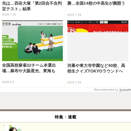
先は…四谷大塚「第2回合不合判
勝…全国14校の中高生が腕競う
定テスト」結果
2026.7.16
2026.7.29
全国高校麻雀32チーム本選出
渋幕や東大寺学園など40校、高
場…麻布や大阪星光、東海も
校生クイズTOKYOラウンドへ
2026.8.5
2026.7.29
Recommended by
特集・連載