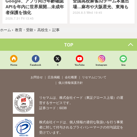
Google、アプリ向け年齢確認
全国高校麻雀32チーム本選出
APIを年内に世界展開…未成年
場…麻布や大阪星光、東海も
者保護を強化
2026.8.5 Wed 19:45
2026.7.31 Fri 13:45
ホーム
›
教育・受験
›
高校生
›
記事
TOP
Home
Facebook
X
YouTube
Instagram
line
お問合せ
広告掲載
会社概要
リセマムについて
個人情報保護方針
リセマムは、株式会社イード（東証グロース上場）の運
営するサービスです。
証券コード：6038
株式会社イードは、個人情報の適切な取扱いを行う事業
者に対して付与されるプライバシーマークの付与認定を
受けています。