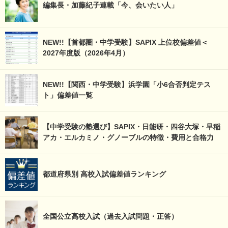
編集長・加藤紀子連載「今、会いたい人」
NEW!!【首都圏・中学受験】SAPIX 上位校偏差値＜
2027年度版（2026年4月）
NEW!!【関西・中学受験】浜学園「小6合否判定テス
ト」偏差値一覧
【中学受験の塾選び】SAPIX・日能研・四谷大塚・早稲
アカ・エルカミノ・グノーブルの特徴・費用と合格力
都道府県別 高校入試偏差値ランキング
全国公立高校入試（過去入試問題・正答）