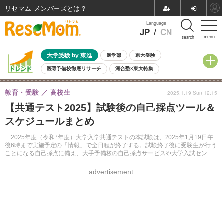
リセマム メンバーズ
Language
JP
/
CN
menu
search
大学受験 by 東進
医学部
東大受験
医専予備校徹底リサーチ
河合塾×東大特集
親子で考える大学選び
高校受験
中学受験
小学校受験
教育・受験
高校生
2025.1.19 Sun 12:15
共通テスト
夏休み
8月開催学校説明会・相談会
【共通テスト2025】試験後の自己採点ツール＆
8月開催イベント・WS
全国公立高校 過去問
人気記事
スケジュールまとめ
自由研究教材（小学生向け）
自由研究教材（中学生向け）
ランキング
2025年度（令和7年度）大学入学共通テストの本試験は、2025年1月19日午
後6時まで実施予定の「情報」で全日程が終了する。試験終了後に受験生が行う
ことになる自己採点に備え、大手予備校の自己採点サービスや大学入試センタ
ーが発表している今後のおもなスケジュールを紹介する。
advertisement