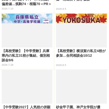
偏差値…筑駒74・桜蔭70＜PR＞
2026.7.10
2026.8.5
【高校受験】【中学受験】兵庫
【高校受験】横須賀の私立4校が
県内の私立31校が集結、個別相
参加…合同相談会10/12
談会9/6
2026.7.28
2026.8.5
【中学受験2027】人気校の併願
砂金甲子園、神戸女学院が優