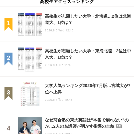
高校生アクセスランキング
高校生が志願したい大学・北海道…2位は北海
道大、1位は？
2026.8.5 Wed 12:15
高校生が志願したい大学・東海北陸…2位は中
京大、1位は？
2026.8.4 Tue 11:45
大学人気ランキング2026年7月版…宮城大が7
位へ上昇
2026.8.4 Tue 19:45
なぜ河合塾の東大英語は"本番で崩れない"の
か…2人の名講師が明かす指導の全貌
PR
2026.8.4 Tue 18:15