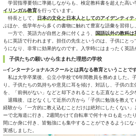
学習指導要領に準拠しながらも、検定教科書を超えた高い
イリンガル教育
を行っています。
特長として、
日本の文化と日本人としてのアイデンティテ
ぶほか、低学年から多くの書物に触れて豊富な語彙を習得し
一方で、英語力が自然と身に付くよう、
国語以外の教科は
もに英語で行われます。担任の先生というのは、子供にとっ
うになり、非常に効果的なのです。入学時にはまったく英語
子供たちの願いから生まれた理想の学校
--インターナショナルスクールとは異なる教育ということ
私は大学卒業後、公立小学校で6年間教員を務めました。子
り。子供たちの気持ちや意見に耳を傾け、対話し、子供の主
を、「前例がない」などと却下されることも正直なところ少
退職後、ほどなくして近所の方から「子供に勉強を教えても
経験から「一方的に教え込むことだけは絶対にしたくない」
ーで北海道に行き、2週間かけて自転車で何十キロも走った
間にか身に付き、皆勉強にも集中することができるようにな
実感しました。