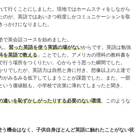
れて行くことにしました。現地ではホームスティをしながら
たのが、英語ではあいさつ程度しかコミュニケーションを取
きっかけになりました。
塾で英会話コースを始めました。
ん。
習った英語を使う実践の場がない
からです。英語は勉強
科を英語で教える
」ことでした。アメリカの理科の教科書を
で行う場所をつくりたい。心からそう思った瞬間でした。
かりでしたが、英語力は自然と身に付き、想像以上の上達で
力がみるみる低下してしまうことが課題でした。また、一部
という価値観も、小学校で次第に薄れてしまったと聞き、
の違いを恥ずかしがったりする必要のない環境
。このような
を使う機会はなく、子供自身ほとんど英語に触れたことがない状