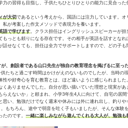
学力の習得も目指し、子供たちひとりひとりの能力に見合った
ィが大切
であるという考えから、国語には注力しています。オ
、私が考案した作文メソッドで表現力を養います。
英語で学びます
。クラス担任はイングリッシュスピーカーが担
てもっとも頼りになる存在です。その相手が英語を話すとなれ
が話せなくても、担任は全力でサポートしますので、どの子も
ですが、創設者である山口先生が独自の教育理念を掲げるに至っ
供たちと過ごす時間はかけがえのないものでしたが、当時の
体性や好奇心を育む教育とは、ほど遠いように感じられました
なくありませんでした。自分が思い描いていた理想と現実があ
らえないか」と頼まれ、小学3年生4人に向けて、自宅の居間
と思い、勉強だけでなく週末や休みには外に連れ出し、釣りや
り。もちろん、途中で弱音を吐く子もいましたが、そんな体験
ったのです。
一緒に楽しみながら遊んでくれる大人が、勉強も