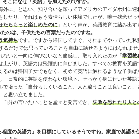
ね。そこになぜ「英語」を加えたのですか。
外に」と思い、知り合いを頼ってアメリカのアイダホ州に連
をしたり、それはもう素晴らしい体験でしたが、唯一残念だっ
せたらもっと楽しめたのに
」という声が、英語教育に踏み出す
ったのは、子供たちの言葉だったのですね。
う気持ち
です。ですから帰国してすぐ、それまでやっていた私
するだけでは思っていることを自由に話せるようにはなれませ
れないと一向に伸びないなと痛感し、取り入れたのが「
学習教
は上がり、英語力は飛躍的に伸びました。すべての教育を英語
るのは帰国子女でもなく、初めて英語に触れるような子供ば
し、日常的に英語を使わない環境下、せっかく身に付いた英語
ルで培った「自分らしくいること、人と違うことは良いこと」
」と思い立ちました。
。自分の言いたいことを堂々と発言でき、
失敗を恐れたり人と
きる程度の英語力」を目標にしているそうですね。家庭で英語