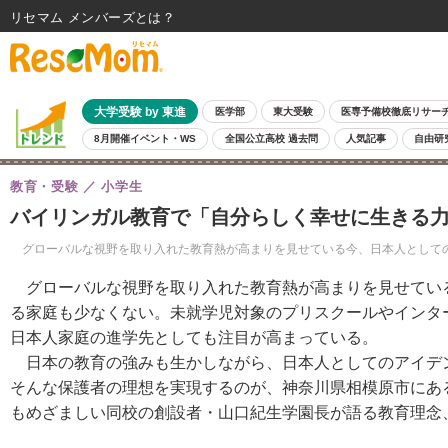
リセマム メンバーズ
大学受験 by 東進
医学部
東大受験
医専予備校徹底リサー
8月開催イベント・WS
全国公立高校 過去問
人気記事
自由研
教育・受験
小学生
バイリンガル教育で「自分らしく幸せに生きる力
グローバルな視野を取り入れた教育熱が高まりを見せている今、日本人としての
グローバルな視野を取り入れた教育熱が高まりを見せてい
る家庭も少なくない。未就学児対象のプリスクールやインタ
日本人家庭の進学先としても注目が高まっている。
日本の教育の強みも生かしながら、日本人としてのアイデ
そんな保護者の理想を実現するのが、神奈川県相模原市にあ
もめざましい同校の創設者・山口紀生学園長が語る教育理念