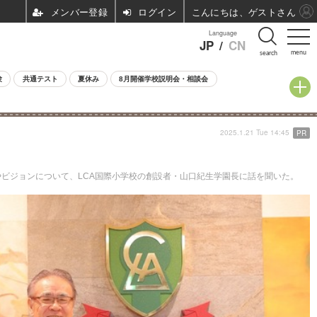
ログイン
こんにちは、ゲストさん
Language
JP
/
CN
menu
search
験
共通テスト
夏休み
8月開催学校説明会・相談会
2025.1.21 Tue 14:45
PR
ビジョンについて、LCA国際小学校の創設者・山口紀生学園長に話を聞いた。