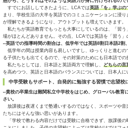
態から、どうすればそのような英語力が身に付けられるので
すでにお話ししてきたように、LCAでは
英語「を」学ぶの
まり、学校生活の大半を英語でのコミュニケーションに浸り
が理解できるようになり、アウトプットも増えていきます。
私たちが英語教育でもっとも大事にしているのは、「習う」
場がほとんどありません。その点、LCAでは英語を「習う
--英語での指導時間の割合は、低学年では英語8割日本語2
低学年の間は授業内容も易しいですし、ゆっくりと進むので
る子供たちも出てくるので、その対策のためにも日本語での
私たちとしては、日本語と英語両方で理解し、
どちらの言
を高めつつ、英語と日本語のバランスについては、日本人に
中学受験もサポート、自発的に勉強する習慣で志望校
--貴校の卒業生は難関私立中学校をはじめ、グローバル教
さい。
放課後は夜遅くまで塾通いするのではなく、スポーツや音楽
たちにはそんな強い思いがあります。
「学校で教わる内容だけでは受験に合格できず、放課後の時
ことにしました。子供の志望校によっては学校だけではフォ