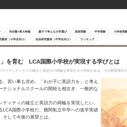
チ
河合塾×東大特集
親子で考える大学選び
高校受験
中学受験
小学校受
究教材（小学生向け）
自由研究教材（中学生向け）
ランキング
」を育む LCA国際小学校が実現する学びとは
アイデンティティの確立と英語力の両輪を実現する小学校がある。その教育理念や
る。習い事も含め、「わが子に英語力を」と考え
ーナショナルスクールの開校も相次ぎ、一般的な
ンティティの確立と英語力の両輪を実現したい。
るLCA国際小学校だ。難関私立中学への進学実績
、そして今後の展望とは。