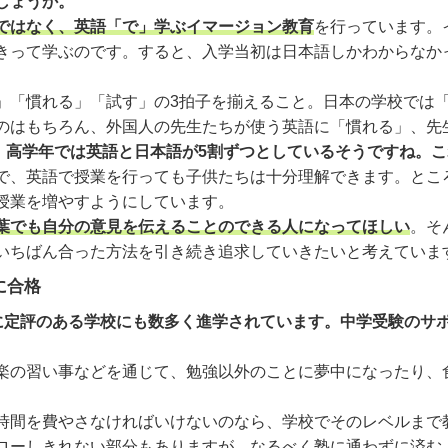
しょうか。
ではなく、英語「で」学ぶイマージョン教育
を行っています。
きって学ぶのです。すると、入学当初は日本語しかわからなか
「慣れる」「試す」の3拍子を揃えること。日本の学校では
」のはもちろん、外国人の先生たちが使う英語に「慣れる」、先
割、高学年では英語と日本語が5割ずつとしているそうですね。
、英語で授業を行っても子供たちは十分理解できます。とこ
授業を増やすようにしています。
葉でも自分の意見を伝えることのできる人になってほしい
。そ
いちばん合った方法を引き続き追求していきたいと考えていま
に合格
育に定評のある学校にも数多く進学されています。中学受験のサ
の習い事などを通じて、勉強以外のことに夢中になったり、
間を費やさなければいけないのなら、学校でそのレベルまで
ローしきれない部分もありますが、なるべく塾に通わずに済む