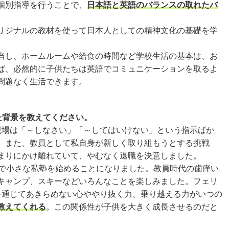
個別指導を行うことで、
日本語と英語のバランスの取れたバ
リジナルの教材を使って日本人としての精神文化の基礎を学
当し、ホームルームや給食の時間など学校生活の基本は、お
ば、必然的に子供たちは英語でコミュニケーションを取るよ
問題なく生活できます。
た背景を教えてください。
現場は「～しなさい」「～してはいけない」という指示ばか
。また、教員として私自身が新しく取り組もうとする挑戦
まりにかけ離れていて、やむなく退職を決意しました。
で小さな私塾を始めることになりました。教員時代の歯痒い
キャンプ、スキーなどいろんなことを楽しみました。フェリ
を通じてあきらめない心ややり抜く力、乗り越える力がいつの
教えてくれる
。この関係性が子供を大きく成長させるのだと