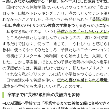
-- 楽しみながら挑戦する「体験」をベースにした教育です
国内でできる体験学習はいろいろとやってきたので「次は海
ロッキー山脈をトレッキングしたり、湖のほとりでテント泊
れなかったことでした。子供たちから発せられた「
英語が話
--山口先生がバイリンガル教育の学校をつくるきっかけにな
私を突き動かすのは、いつも
子供たちの「～したい」とい
ところが子供たちは楽しんでくれるものの、週1～2回授業
するだけではなく、使って、通じて、「うれしい」と感じら
教材に使ってやってみたところ、子供たちのモチベーション
最初はプリスクール（幼稚園）から始めました。入園してく
した。しかし卒園後、ほとんどの子供が近隣の小学校へ進学
の保護者からは、英語力だけではなく、私たちのプリスクー
「それなら私がプリスクールに続く小学校をつくるしかない
日常生活の中で英語を使い、
伝わる喜びを感じられる環境
環境を小学校でも実現したいと思ったのです。
卒業までに英検2級相当の英語力を習得
--LCA国際小学校では「卒業するまでに英検２級に合格で