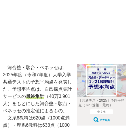
河合塾・駿台・ベネッセは、
2025年度（令和7年度）大学入学
共通テストの予想平均点を発表し
た。予想平均点は、自己採点集計
サービスの
最終集計
（40万3,901
【共通テスト2025】予想平均
人）をもとにした河合塾・駿台・
点（1/21速報・最終）
ベネッセの推定値によるもの。
全 2 枚
文系6教科は620点（1000点満
拡大写真
点）・理系6教科は633点（1000