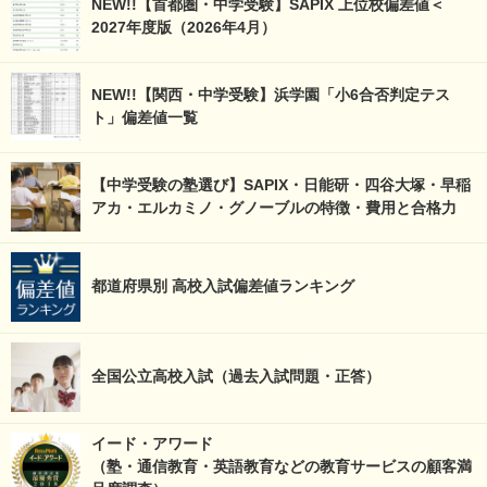
NEW!!【首都圏・中学受験】SAPIX 上位校偏差値＜
2027年度版（2026年4月）
NEW!!【関西・中学受験】浜学園「小6合否判定テス
ト」偏差値一覧
【中学受験の塾選び】SAPIX・日能研・四谷大塚・早稲
アカ・エルカミノ・グノーブルの特徴・費用と合格力
都道府県別 高校入試偏差値ランキング
全国公立高校入試（過去入試問題・正答）
イード・アワード
（塾・通信教育・英語教育などの教育サービスの顧客満