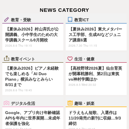
NEWS CATEGORY
教育・受験
教育ICT
【夏休み2026】村山斉氏が公
【夏休み2026】東大メタバー
開講義、小中学生のための大
ス工学部、生成AIなどジュニ
学講義スクール9月開校
ア講座6選
2026.8.6 Thu 19:15
2026.7.30 Thu 11:15
教育イベント
生活・健康
【夏休み2026】ピアノ未経験
【高校野球2026夏】仙台育英
でも楽しめる「AI Duo
が開幕戦勝利、第2日は東筑
Piano」横浜みなとみらい
vs神村学園ほか
8/31まで
2026.8.5 Wed 20:32
2026.8.6 Thu 19:45
デジタル生活
趣味・娯楽
Google、アプリ向け年齢確認
ドラえもん短歌、入選作は
APIを年内に世界展開…未成年
11/20発売の新刊に収録…9/3
者保護を強化
締切