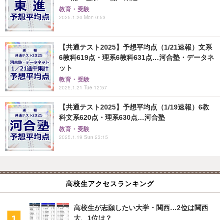
教育・受験
2025.1.20 Mon 0:53
【共通テスト2025】予想平均点（1/21速報）文系
6教科619点・理系6教科631点…河合塾・データネ
ット
教育・受験
2025.1.21 Tue 12:57
【共通テスト2025】予想平均点（1/19速報）6教
科文系620点・理系630点…河合塾
教育・受験
2025.1.19 Sun 23:15
高校生アクセスランキング
高校生が志願したい大学・関西…2位は関西
大、1位は？