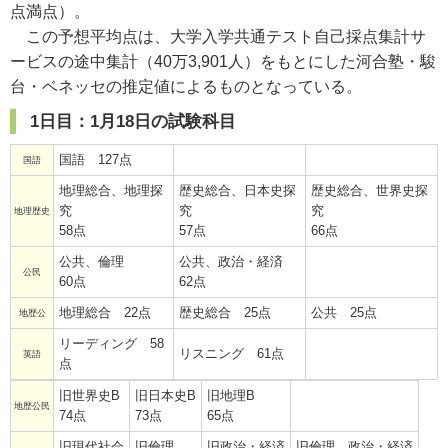
点満点）。
この予想平均点は、大学入学共通テスト自己採点集計サ
ービスの途中集計（40万3,901人）をもとにした河合塾・駿
台・ベネッセの推定値によるものとなっている。
1日目：1月18日の試験科目
国語 127点
国語
地理総合、地理探
歴史総合、日本史探
歴史総合、世界史探
究
究
究
地理歴史
58点
57点
66点
公共、倫理
公共、政治・経済
公民
60点
62点
地理総合 22点
歴史総合 25点
公共 25点
地歴公
リーディング 58
リスニング 61点
英語
点
旧世界史B
旧日本史B
旧地理B
地歴公民
74点
73点
65点
旧現代社会
旧倫理
旧政治・経済
旧倫理、政治・経済