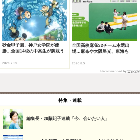
砂金甲子園、神戸女学院が優
全国高校麻雀32チーム本選出
勝…全国14校の中高生が腕競う
場…麻布や大阪星光、東海も
2026.7.29
2026.8.5
Recommended by
特集・連載
編集長・加藤紀子連載「今、会いたい人」