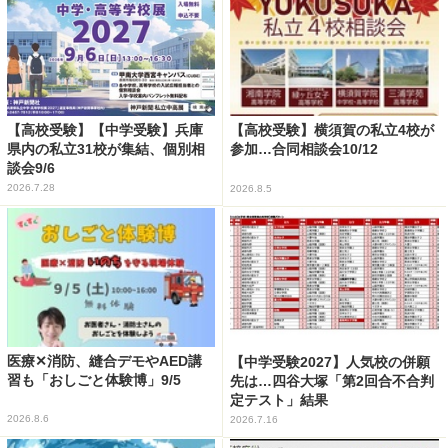
【高校受験】【中学受験】兵庫
【高校受験】横須賀の私立4校が
県内の私立31校が集結、個別相
参加…合同相談会10/12
談会9/6
2026.7.28
2026.8.5
医療✕消防、縫合デモやAED講
【中学受験2027】人気校の併願
習も「おしごと体験博」9/5
先は…四谷大塚「第2回合不合判
定テスト」結果
2026.8.6
2026.7.16