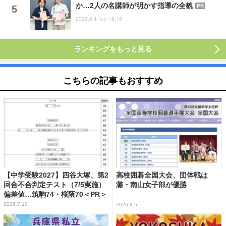
か…2人の名講師が明かす指導の全貌
PR
2026.8.4 Tue 18:15
ランキングをもっと見る
こちらの記事もおすすめ
【中学受験2027】四谷大塚、第2
高校囲碁全国大会、団体戦は
回合不合判定テスト（7/5実施）
灘・南山女子部が優勝
偏差値…筑駒74・桜蔭70＜PR＞
2026.7.10
2026.8.5