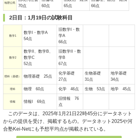
地歴公民
70点
60点
65点
66点
2日目：1月19日の試験科目
旧数学I・数
数学I・数学A
学A
数学1
54点
66点
数学II、数学B、
旧数学II・数
数学C
学B
数学2
52点
67点
化学基礎
生物基礎
地学基礎
物理基礎 25点
理科（基礎）
27点
31点
34点
物理 60点
化学 46点
生物 53点
地学 45点
理科
旧情報 76
情報I 69点
情報
点
このデータは、2025年1月21日22時45分にデータネット
からの提供を受け、掲載するもの。データネット2025や河
合塾Kei-Netにも予想平均点が掲載されている。