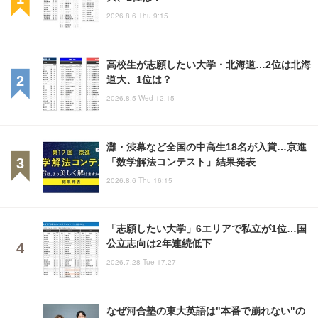
2026.8.6 Thu 9:15
高校生が志願したい大学・北海道…2位は北海
道大、1位は？
2026.8.5 Wed 12:15
灘・渋幕など全国の中高生18名が入賞…京進
「数学解法コンテスト」結果発表
2026.8.6 Thu 16:15
「志願したい大学」6エリアで私立が1位…国
公立志向は2年連続低下
2026.7.28 Tue 17:27
なぜ河合塾の東大英語は"本番で崩れない"の