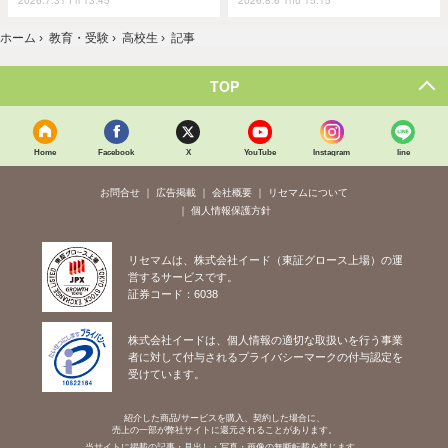
2026.7.31 Fri 13:45
2026.8.6 Thu 15:15
ホーム
›
教育・受験
›
高校生
›
記事
TOP
Home
Facebook
X
YouTube
Instagram
line
お問合せ
広告掲載
会社概要
リセマムについて
個人情報保護方針
リセマムは、株式会社イード（東証グロース上場）の運
営するサービスです。
証券コード：6038
株式会社イードは、個人情報の適切な取扱いを行う事業
者に対して付与されるプライバシーマークの付与認定を
受けています。
紹介した商品/サービスを購入、契約した場合に、
売上の一部が弊社サイトに還元されることがあります。
当サイトに掲載の記事・見出し・写真・画像の無断転載を禁じます。