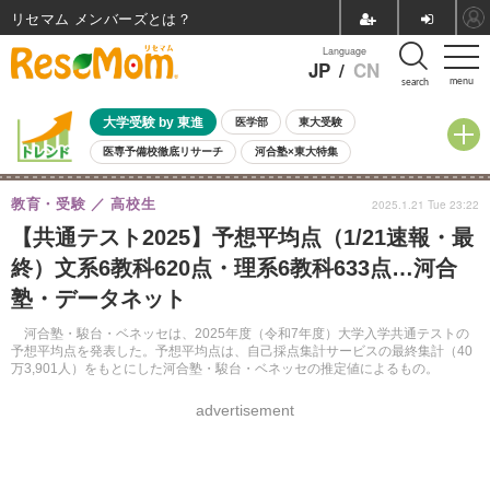
リセマム メンバーズ
Language
JP
/
CN
menu
search
大学受験 by 東進
医学部
東大受験
医専予備校徹底リサーチ
河合塾×東大特集
親子で考える大学選び
高校受験
中学受験
小学校受験
教育・受験
高校生
2025.1.21 Tue 23:22
共通テスト
夏休み
8月開催学校説明会・相談会
【共通テスト2025】予想平均点（1/21速報・最
8月開催イベント・WS
全国公立高校 過去問
人気記事
終）文系6教科620点・理系6教科633点…河合
自由研究教材（小学生向け）
自由研究教材（中学生向け）
ランキング
塾・データネット
河合塾・駿台・ベネッセは、2025年度（令和7年度）大学入学共通テストの
予想平均点を発表した。予想平均点は、自己採点集計サービスの最終集計（40
万3,901人）をもとにした河合塾・駿台・ベネッセの推定値によるもの。
advertisement