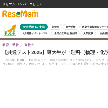
リセマム メンバーズ
大学受験 by 東進
医学部
東大受験
医専予備校徹底リサー
8月開催イベント・WS
全国公立高校 過去問
人気記事
自由研
教育・受験
高校生
【共通テスト2025】東大生が「理科（物理・
2025年1月18日・19日にかけて、大学入試共通テストが実施された。センタ
目を解き、例年との比較を行った。今回は、19日に実施された理科の科目の中で