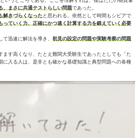
」というところである。ここを理解すれば、後はただの物質量
る、まさに共通テストらしい問題
であった。
も解きづらくなった
と思われる。依然として時間もシビアで
もっていく力、正確にかつ速く計算する力を鍛えていく必要
して迅速に解法を導き、
初見の設定の問題や実験考察の問題
すます高くなり、たとえ難関大受験生であったとしても「た
期に入る人は、是非とも確かな基礎知識と典型問題への各種