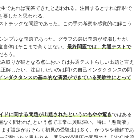
生であれば完答できたと思われる。注目するとすれば問4で
を要したと思われる。
ストチックな問題であった。この手の考察を感覚的に解こう
シンプルな問題であった。グラフの選択問題が登場したが、
度自体はそこまで高くはない。
最終問題では、共通テストで
だろう。
読み取りが鍵となる点においては共通テストらしい出題と言え
に正解したい。注目したいのは問7の自己インダクタンスの問
インダクタンスの基本的な演習ができている受験生にとって
イドに関する問題が出題されたというのもやや驚き
ではある
遍なく問われたという点で非常に興味深い。特に「懸濁液」
りまず設定がおそらく初見の受験生は多く、かつやや難解であ
定数いたと思われる。問5bの浸透圧の問題でも「NaCl水溶