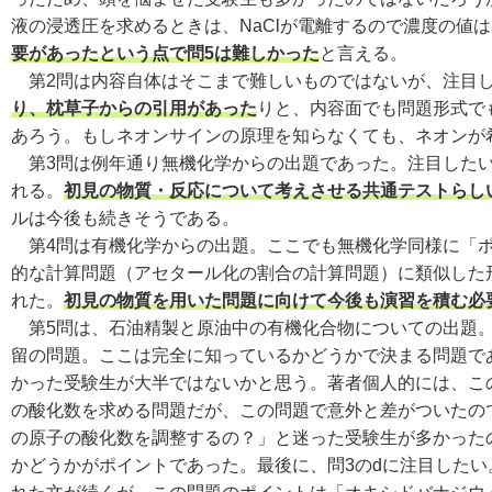
液の浸透圧を求めるときは、NaClが電離するので濃度の値
要があったという点で問5は難しかった
と言える。
第2問は内容自体はそこまで難しいものではないが、注目し
り、枕草子からの引用があった
りと、内容面でも問題形式で
あろう。もしネオンサインの原理を知らなくても、ネオンが
第3問は例年通り無機化学からの出題であった。注目したいの
れる。
初見の物質・反応について考えさせる共通テストらし
ルは今後も続きそうである。
第4問は有機化学からの出題。ここでも無機化学同様に「ポ
的な計算問題（アセタール化の割合の計算問題）に類似した
れた。
初見の物質を用いた問題に向けて今後も演習を積む必
第5問は、石油精製と原油中の有機化合物についての出題
留の問題。ここは完全に知っているかどうかで決まる問題で
かった受験生が大半ではないかと思う。著者個人的には、こ
の酸化数を求める問題だが、この問題で意外と差がついたの
の原子の酸化数を調整するの？」と迷った受験生が多かった
かどうかがポイントであった。最後に、問3のdに注目したい。