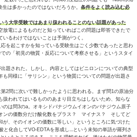
験生は多かったのではないだろうか。
条件をよく読み込む必
いう大学受験ではあまり扱われることのない話題があった
空放電によるものだと知っていればこの問題は即答できたで
ているわけではないことは予測がつく。
な反応を起こすかを知っている受験生はごく少数であったと思わ
学での「初見の物質・反応について考察させる」というスタイ
が出題された。しかし、内容としてはビニロンについての典型
年も同様に「サリシン」という物質についての問題が出題さ
第2問に次いで難しかったように思われる。まず問1の原油分
も扱われてはいるもののあまり目立ちはしないため、知らな
いのは問3のa。オキシドバナジウムイオンのバナジウム原子
オンの価数分だけ酸化数をプラス？ マイナス？ そしてど
和が、そのイオンの価数に等しい」というところに気づけた
合してVO-EDTAを形成し...という未知の単語が羅列さ