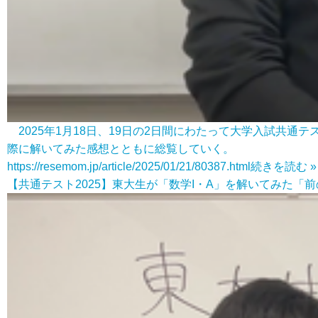
2025年1月18日、19日の2日間にわたって大学入試共
際に解いてみた感想とともに総覧していく。
https://resemom.jp/article/2025/01/21/80387.html
続きを読む »
【共通テスト2025】東大生が「数学I・A」を解いてみた「前