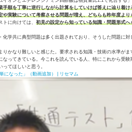
ムイオンとエチレンジアミン四酢酸は物質量比1:1で化合する
業手順を丁寧に逆行しながら計算をしていけば答えに辿り着け
定や実験について考察させる問題が増え、どちらも昨年度より
ストに向けては、
初見の設定から知っている知識・問題形式へ
・化学共に典型問題は多く出題されており、そうした問題に対
りかなり難しいと感じた。要求される知識・技術の水準がま
になってきている。今これを読んでいる人、特にこれから受験
いってほしいと思う。
単になった」（動画追加） | リセマム