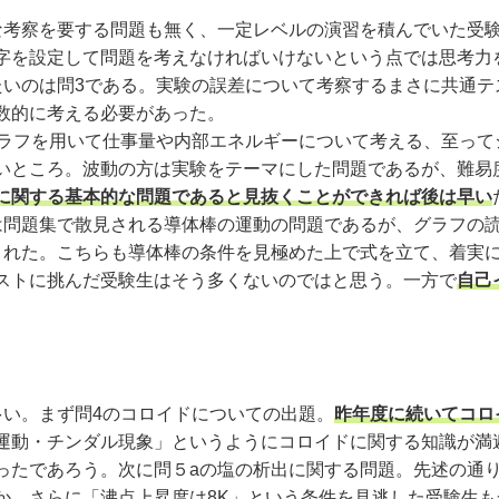
考察を要する問題も無く、一定レベルの演習を積んでいた受験
字を設定して問題を考えなければいけないという点では思考力
いのは問3である。実験の誤差について考察するまさに共通テ
数的に考える必要があった。
ラフを用いて仕事量や内部エネルギーについて考える、至って
いところ。波動の方は実験をテーマにした問題であるが、難易
に関する基本的な問題であると見抜くことができれば後は早い
問題集で散見される導体棒の運動の問題であるが、グラフの
された。こちらも導体棒の条件を見極めた上で式を立て、着実
ストに挑んだ受験生はそう多くないのではと思う。一方で
自己
い。まず問4のコロイドについての出題。
昨年度に続いてコロ
運動・チンダル現象」というようにコロイドに関する知識が満
ったであろう。次に問５aの塩の析出に関する問題。先述の通
。さらに「沸点上昇度は8K」という条件を見逃した受験生も一