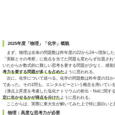
2025年度「物理」「化学」概観
まず、物理は全体の問題数は昨年度の22から24へ増加し
「実験とその考察」に焦点を当てた問題も変わらず出題され
いたからか数式的に難しい思考を要する問題が少なく、感覚
考力を要する問題が多くを占めた
ように思われる。
次に、化学について述べる。化学の問題数は昨年度の31か
であった。その1問も、エンタルピーという概念を用いてい
（沸点上昇度を考慮した塩化ナトリウムの析出・NaIに関す
定に生かせるかが得点を分けた
ように思われる。
ここからは、実際に東大生が解いてみた上で特に面白いと
物理：高度な思考力が必要