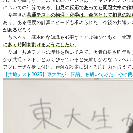
れた文が続くが、この問題のポイントは「オキシドバナジウ
についての計算である。
初見の反応であっても問題文中の作
今年度の
共通テストの物理・化学は、全体として初見の設
あり、ある程度の計算スピードも求められた。今後の共通テ
がある
だろう。
もちろん、基本的な知識も必要なことは確かである。物理
に多く時間を割けるようにしたい
。
今回、共通テストの理科を解いてみて、著者自身も昨年度よ
かが共通テスト」とみくびっていると失敗しかねないレベル
アプローチを身に付け、難解な設定に対する応用力を鍛えて
【共通テスト2025】東大生が「国語」を解いてみた「やや簡