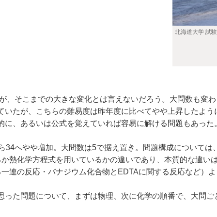
北海道大学 試
たが、そこまでの大きな変化とは言えないだろう。大問数も変わ
ていたが、こちらの難易度は昨年度に比べてやや上昇したよう
的に、あるいは公式を覚えていれば容易に解ける問題もあった
ら34へやや増加。大問数は5で据え置き。問題構成については
るか熱化学方程式を用いているかの違いであり、本質的な違い
る一連の反応・バナジウム化合物とEDTAに関する反応など）
思った問題について、まずは物理、次に化学の順番で、大問ご