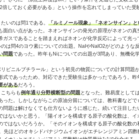
は2倍しておく必要がある」という操作を忘れてしまっていた受
たいのは問1である。
「ルミノール現象」「ネオンサイン」と
も面白い点があった。ネオンサインの発光の原理がネオンの真
希ガスであることを踏まえればネオンが化学反応によって光っ
は問4のヨウ素についての出題。NaIやNaIO2がどのよう
い問題
であった。昨年もNiについての出題が3問あり、無機化
リビニルブチラール」という初見の物質についての計算問題
形式であったため、対応できた受験生は多かったであろう。昨
要がある
だろう。
。こちらも
例年通り分野横断型の問題
となった。難易度としては
あった。しかしながらこの原油分留については、教科書などで
の問題は解けなくても仕方ないように感じた。続いて注目した
ではないかと思う。「陽イオンを構成する原子の酸化数は、イ
のではないだろうか。「そのイオンを構成する原子の酸化数の
先ほどのオキシドバナジウムイオンがエチレンジアミン四酢酸と化