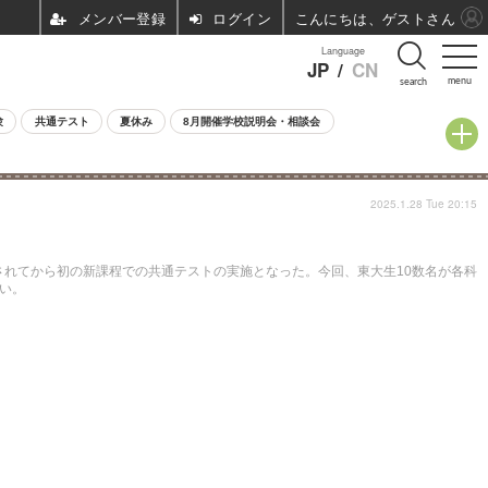
ログイン
こんにちは、ゲストさん
Language
JP
/
CN
menu
search
験
共通テスト
夏休み
8月開催学校説明会・相談会
2025.1.28 Tue 20:15
訂されてから初の新課程での共通テストの実施となった。今回、東大生10数名が各科
い。