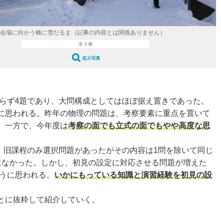
験会場に向かう橋に雪だるま（記事の内容とは関係ありません）
全 2 枚
拡大写真
らず4題であり、大問構成としてはほぼ据え置きであった。
に思われる。昨年の物理の問題は、考察要素に重点を置いて
。一方で、今年度は
考察の面でも立式の面でもやや高度な思
、旧課程のみ選択問題があったがその内容は1問を除いて同じ
はなかった。しかし、初見の設定に対応させる問題が増えた
ように思われる。
いかにもっている知識と演習経験を初見の設
とに抜粋して紹介していく。