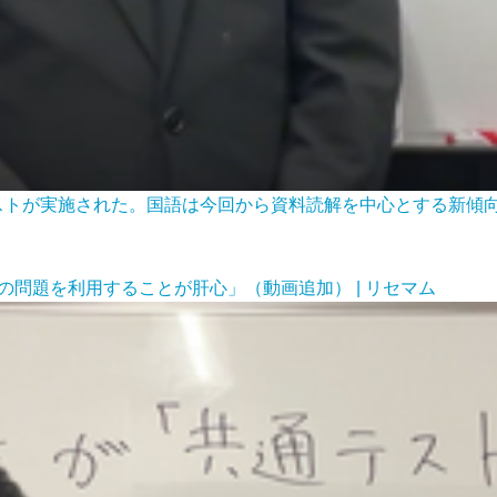
通テストが実施された。国語は今回から資料読解を中心とする新
の問題を利用することが肝心」（動画追加） | リセマム