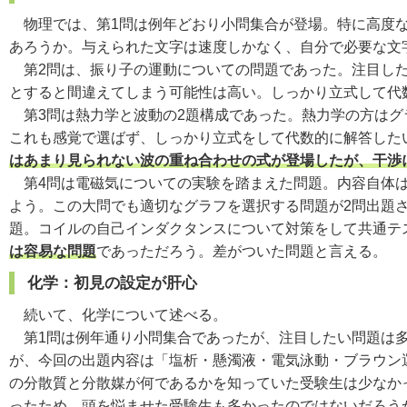
物理では、第1問は例年どおり小問集合が登場。特に高度な
あろうか。与えられた文字は速度しかなく、自分で必要な文
第2問は、振り子の運動についての問題であった。注目した
とすると間違えてしまう可能性は高い。しっかり立式して代
第3問は熱力学と波動の2題構成であった。熱力学の方はグ
これも感覚で選ばず、しっかり立式をして代数的に解答した
はあまり見られない波の重ね合わせの式が登場したが、干渉
第4問は電磁気についての実験を踏まえた問題。内容自体は
よう。この大問でも適切なグラフを選択する問題が2問出題
題。コイルの自己インダクタンスについて対策をして共通テ
は容易な問題
であっただろう。差がついた問題と言える。
化学：初見の設定が肝心
続いて、化学について述べる。
第1問は例年通り小問集合であったが、注目したい問題は多
が、今回の出題内容は「塩析・懸濁液・電気泳動・ブラウン
の分散質と分散媒が何であるかを知っていた受験生は少なか
ったため、頭を悩ませた受験生も多かったのではないだろうか