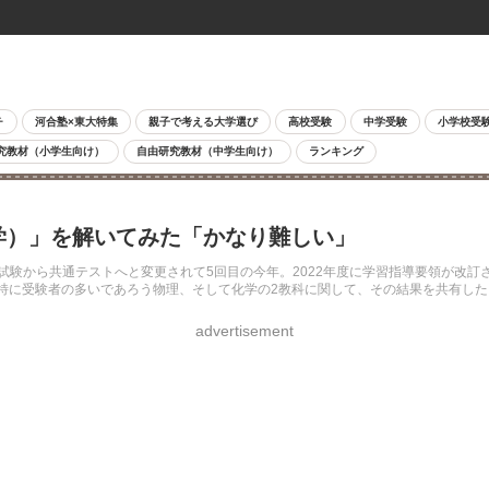
チ
河合塾×東大特集
親子で考える大学選び
高校受験
中学受験
小学校受
究教材（小学生向け）
自由研究教材（中学生向け）
ランキング
化学）」を解いてみた「かなり難しい」
ー試験から共通テストへと変更されて5回目の今年。2022年度に学習指導要領が改
特に受験者の多いであろう物理、そして化学の2教科に関して、その結果を共有した
advertisement