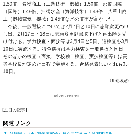
1.50倍、名護商工（工業技術・機械）1.50倍、那覇国際
（国際）1.48倍、沖縄水産（海洋技術）1.48倍、八重山商
工（機械電気・機械）1.45倍などの倍率が高かった。
今後、一般選抜については2月7日と10日に志願変更の申
し出、2月17日・18日に志願変更願書取下げと再出願を受
け付ける。学力検査・面接等は3月4日と5日、追検査を3月
10日に実施する。特色選抜は学力検査を一般選抜と同日、
そのほかの検査（面接、学校独自検査、実技検査等）は高
等学校長が定めた日程で実施する。合格発表はいずれも3月
18日。
《川端珠紀》
advertisement
【注目の記事】
関連リンク
沖縄県：（令和6年度実施）県立高等学校入試関連情報