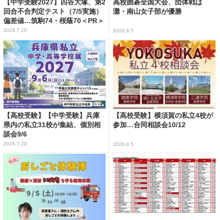
【中学受験2027】四谷大塚、第2
高校囲碁全国大会、団体戦は
回合不合判定テスト（7/5実施）
灘・南山女子部が優勝
偏差値…筑駒74・桜蔭70＜PR＞
2026.7.10
2026.8.5
【高校受験】【中学受験】兵庫
【高校受験】横須賀の私立4校が
県内の私立31校が集結、個別相
参加…合同相談会10/12
談会9/6
2026.7.28
2026.8.5