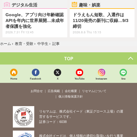
デジタル生活
趣味・娯楽
Google、アプリ向け年齢確認
ドラえもん短歌、入選作は
APIを年内に世界展開…未成年
11/20発売の新刊に収録…9/3
者保護を強化
締切
2026.7.31 Fri 13:45
2026.8.6 Thu 15:15
ホーム
›
教育・受験
›
中学生
›
記事
TOP
Home
Facebook
X
YouTube
Instagram
line
お問合せ
広告掲載
会社概要
リセマムについて
個人情報保護方針
リセマムは、株式会社イード（東証グロース上場）の運
営するサービスです。
証券コード：6038
株式会社イードは、個人情報の適切な取扱いを行う事業