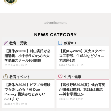
advertisement
NEWS CATEGORY
教育・受験
教育ICT
【夏休み2026】村山斉氏が公
【夏休み2026】東大メタバー
開講義、小中学生のための大
ス工学部、生成AIなどジュニ
学講義スクール9月開校
ア講座6選
2026.8.6 Thu 19:15
2026.7.30 Thu 11:15
教育イベント
生活・健康
【夏休み2026】ピアノ未経験
【高校野球2026夏】仙台育英
でも楽しめる「AI Duo
が開幕戦勝利、第2日は東筑
Piano」横浜みなとみらい
vs神村学園ほか
8/31まで
2026.8.5 Wed 20:32
2026.8.6 Thu 19:45