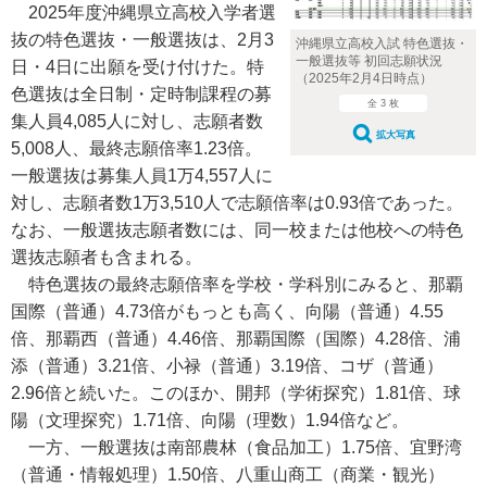
2025年度沖縄県立高校入学者選
抜の特色選抜・一般選抜は、2月3
沖縄県立高校入試 特色選抜・
一般選抜等 初回志願状況
日・4日に出願を受け付けた。特
（2025年2月4日時点）
色選抜は全日制・定時制課程の募
全 3 枚
集人員4,085人に対し、志願者数
拡大写真
5,008人、最終志願倍率1.23倍。
一般選抜は募集人員1万4,557人に
対し、志願者数1万3,510人で志願倍率は0.93倍であった。
なお、一般選抜志願者数には、同一校または他校への特色
選抜志願者も含まれる。
特色選抜の最終志願倍率を学校・学科別にみると、那覇
国際（普通）4.73倍がもっとも高く、向陽（普通）4.55
倍、那覇西（普通）4.46倍、那覇国際（国際）4.28倍、浦
添（普通）3.21倍、小禄（普通）3.19倍、コザ（普通）
2.96倍と続いた。このほか、開邦（学術探究）1.81倍、球
陽（文理探究）1.71倍、向陽（理数）1.94倍など。
一方、一般選抜は南部農林（食品加工）1.75倍、宜野湾
（普通・情報処理）1.50倍、八重山商工（商業・観光）