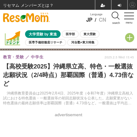
リセマム メンバーズ
Language
JP
/
CN
menu
search
大学受験 by 東進
医学部
東大受験
医専予備校徹底リサーチ
河合塾×東大特集
親子で考える大学選び
高校受験
中学受験
小学校受験
教育・受験
中学生
2025.2.5 Wed 15:45
共通テスト
夏休み
8月開催学校説明会・相談会
【高校受験2025】沖縄県立高、特色・一般選抜
8月開催イベント・WS
全国公立高校 過去問
人気記事
志願状況（2/4時点）那覇国際（普通）4.73倍な
自由研究教材（小学生向け）
自由研究教材（中学生向け）
ランキング
ど
沖縄県教育委員会は2025年2月4日、2025年度（令和7年度）沖縄県立高校入
試における特色選抜・一般選抜等の初回志願状況を公表した。志願変更がない
特色選抜の最終志願倍率は那覇国際（普通）4.73倍など。一般選抜は平均志願
倍率が0.93倍、志願変更申し出を2月7日と10日に受け付ける。
advertisement