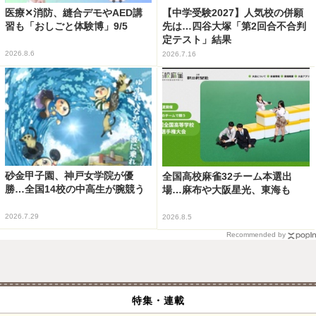
医療✕消防、縫合デモやAED講
【中学受験2027】人気校の併願
習も「おしごと体験博」9/5
先は…四谷大塚「第2回合不合判
定テスト」結果
2026.8.6
2026.7.16
砂金甲子園、神戸女学院が優
全国高校麻雀32チーム本選出
勝…全国14校の中高生が腕競う
場…麻布や大阪星光、東海も
2026.7.29
2026.8.5
Recommended by
特集・連載