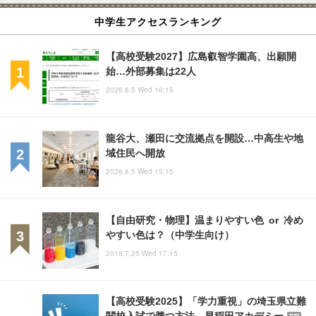
中学生アクセスランキング
【高校受験2027】広島叡智学園高、出願開
始…外部募集は22人
2026.8.5 Wed 16:15
龍谷大、瀬田に交流拠点を開設…中高生や地
域住民へ開放
2026.8.5 Wed 15:15
【自由研究・物理】温まりやすい色 or 冷め
やすい色は？（中学生向け）
2018.7.25 Wed 17:15
【高校受験2025】「学力重視」の埼玉県立難
関校入試で勝つ方法…早稲田アカデミー