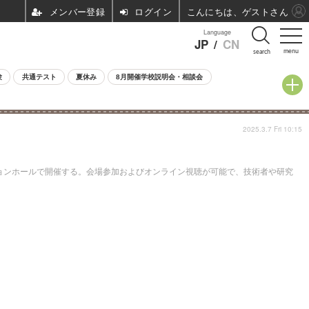
ログイン
こんにちは、ゲストさん
Language
JP
/
CN
menu
search
験
共通テスト
夏休み
8月開催学校説明会・相談会
2025.3.7 Fri 10:15
ションホールで開催する。会場参加およびオンライン視聴が可能で、技術者や研究