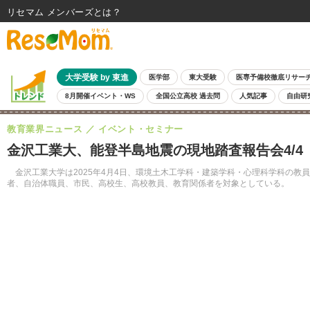
リセマム メンバーズ
大学受験 by 東進
医学部
東大受験
医専予備校徹底リサー
8月開催イベント・WS
全国公立高校 過去問
人気記事
自由研
教育業界ニュース
イベント・セミナー
金沢工業大、能登半島地震の現地踏査報告会4/4
金沢工業大学は2025年4月4日、環境土木工学科・建築学科・心理科学科の教
者、自治体職員、市民、高校生、高校教員、教育関係者を対象としている。