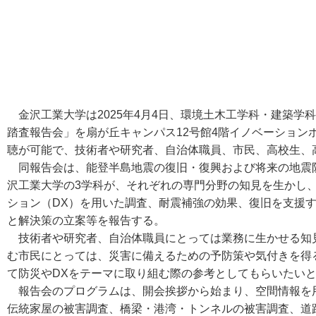
金沢工業大学は2025年4月4日、環境土木工学科・建築学
踏査報告会」を扇が丘キャンパス12号館4階イノベーション
聴が可能で、技術者や研究者、自治体職員、市民、高校生、
同報告会は、能登半島地震の復旧・復興および将来の地震
沢工業大学の3学科が、それぞれの専門分野の知見を生かし
ション（DX）を用いた調査、耐震補強の効果、復旧を支援
と解決策の立案等を報告する。
技術者や研究者、自治体職員にとっては業務に生かせる知
む市民にとっては、災害に備えるための予防策や気付きを得
て防災やDXをテーマに取り組む際の参考としてもらいたい
報告会のプログラムは、開会挨拶から始まり、空間情報を
伝統家屋の被害調査、橋梁・港湾・トンネルの被害調査、道