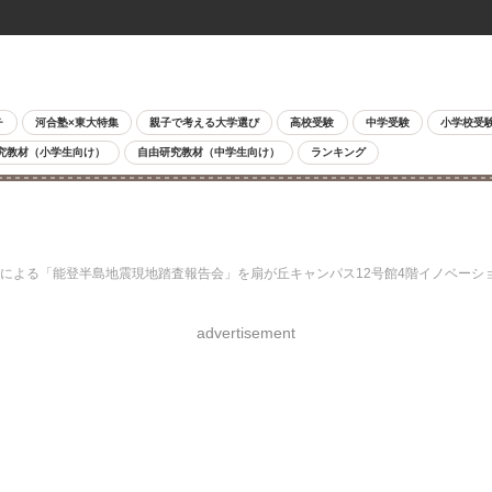
チ
河合塾×東大特集
親子で考える大学選び
高校受験
中学受験
小学校受
究教材（小学生向け）
自由研究教材（中学生向け）
ランキング
員による「能登半島地震現地踏査報告会」を扇が丘キャンパス12号館4階イノベー
advertisement