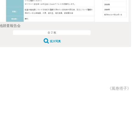
地踏査報告会
全 2 枚
拡大写真
《風巻塔子》