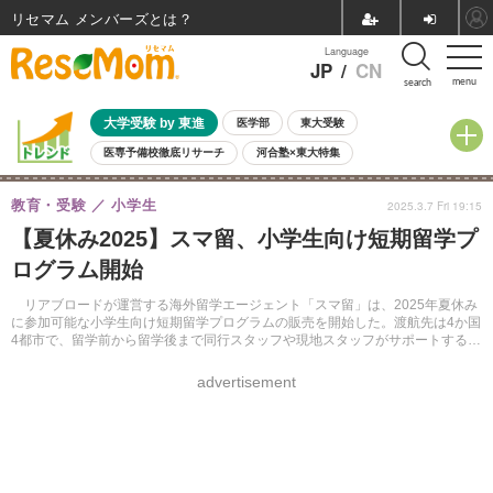
リセマム メンバーズ
Language
JP
/
CN
menu
search
大学受験 by 東進
医学部
東大受験
医専予備校徹底リサーチ
河合塾×東大特集
親子で考える大学選び
高校受験
中学受験
小学校受験
教育・受験
小学生
2025.3.7 Fri 19:15
共通テスト
夏休み
8月開催学校説明会・相談会
【夏休み2025】スマ留、小学生向け短期留学プ
8月開催イベント・WS
全国公立高校 過去問
人気記事
ログラム開始
自由研究教材（小学生向け）
自由研究教材（中学生向け）
ランキング
リアブロードが運営する海外留学エージェント「スマ留」は、2025年夏休み
に参加可能な小学生向け短期留学プログラムの販売を開始した。渡航先は4か国
4都市で、留学前から留学後まで同行スタッフや現地スタッフがサポートするた
め、初めての留学でも安心して参加できる内容となっている。
advertisement