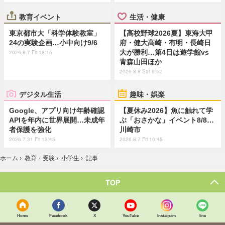
教育イベント
生活・健康
東京都市大「科学体験教室」
【高校野球2026夏】東海大甲
24の実験企画…小中向け9/6
府・健大高崎・有明・長崎日
大が勝利…第4日は遊学館vs
2026.8.7 Fri 18:15
青森山田ほか
2026.8.8 Sat 9:52
デジタル生活
趣味・娯楽
Google、アプリ向け年齢確認
【夏休み2026】魚に触れて学
APIを年内に世界展開…未成年
ぶ「おさかな」イベント8/8…
者保護を強化
川崎市
2026.7.31 Fri 13:45
2026.8.7 Fri 10:45
ホーム
›
教育・受験
›
小学生
›
記事
TOP
Home
Facebook
X
YouTube
Instagram
line