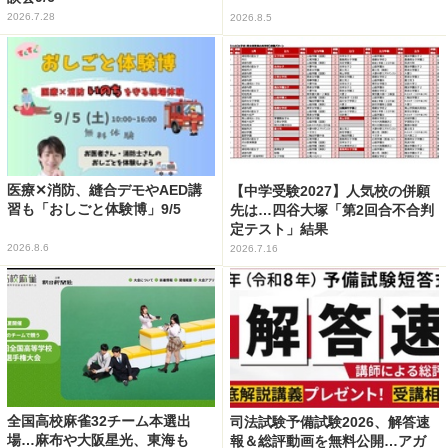
2026.7.28
2026.8.5
医療✕消防、縫合デモやAED講
【中学受験2027】人気校の併願
習も「おしごと体験博」9/5
先は…四谷大塚「第2回合不合判
定テスト」結果
2026.8.6
2026.7.16
全国高校麻雀32チーム本選出
司法試験予備試験2026、解答速
場…麻布や大阪星光、東海も
報＆総評動画を無料公開…アガ