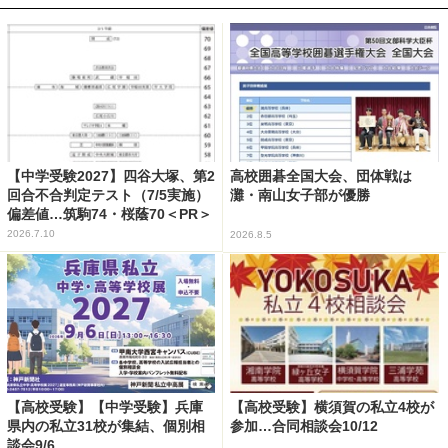
【中学受験2027】四谷大塚、第2
高校囲碁全国大会、団体戦は
回合不合判定テスト（7/5実施）
灘・南山女子部が優勝
偏差値…筑駒74・桜蔭70＜PR＞
2026.7.10
2026.8.5
【高校受験】【中学受験】兵庫
【高校受験】横須賀の私立4校が
県内の私立31校が集結、個別相
参加…合同相談会10/12
談会9/6