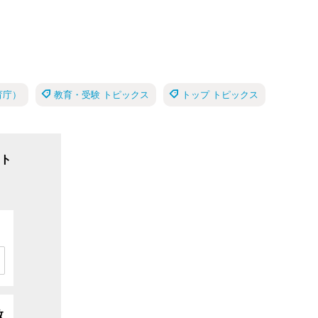
育庁）
教育・受験 トピックス
トップ トピックス
ト
数