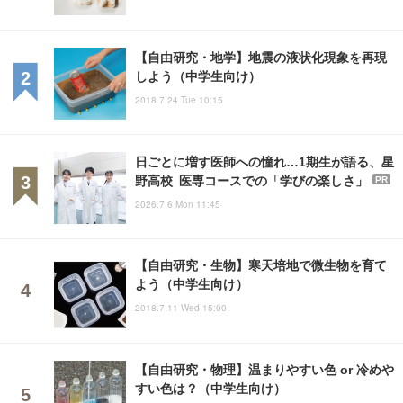
【自由研究・地学】地震の液状化現象を再現
しよう（中学生向け）
2018.7.24 Tue 10:15
日ごとに増す医師への憧れ…1期生が語る、星
野高校 医専コースでの「学びの楽しさ」
PR
2026.7.6 Mon 11:45
【自由研究・生物】寒天培地で微生物を育て
よう（中学生向け）
2018.7.11 Wed 15:00
【自由研究・物理】温まりやすい色 or 冷めや
すい色は？（中学生向け）