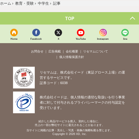
ホーム
›
教育・受験
›
中学生
›
記事
TOP
Home
Facebook
X
YouTube
Instagram
line
お問合せ
広告掲載
会社概要
リセマムについて
個人情報保護方針
リセマムは、株式会社イード（東証グロース上場）の運
営するサービスです。
証券コード：6038
株式会社イードは、個人情報の適切な取扱いを行う事業
者に対して付与されるプライバシーマークの付与認定を
受けています。
紹介した商品/サービスを購入、契約した場合に、
売上の一部が弊社サイトに還元されることがあります。
当サイトに掲載の記事・見出し・写真・画像の無断転載を禁じます。
Copyright © 2026 IID, Inc.