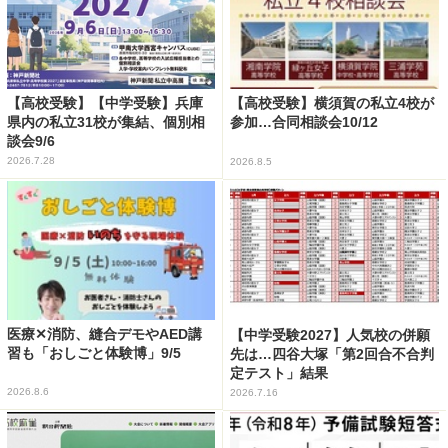
【高校受験】【中学受験】兵庫
【高校受験】横須賀の私立4校が
県内の私立31校が集結、個別相
参加…合同相談会10/12
談会9/6
2026.7.28
2026.8.5
医療✕消防、縫合デモやAED講
【中学受験2027】人気校の併願
習も「おしごと体験博」9/5
先は…四谷大塚「第2回合不合判
定テスト」結果
2026.8.6
2026.7.16