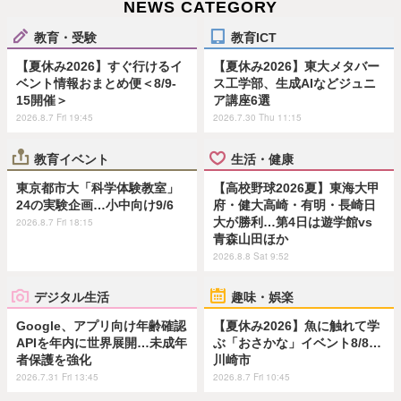
NEWS CATEGORY
教育・受験
教育ICT
【夏休み2026】すぐ行けるイ
【夏休み2026】東大メタバー
ベント情報おまとめ便＜8/9-
ス工学部、生成AIなどジュニ
15開催＞
ア講座6選
2026.8.7 Fri 19:45
2026.7.30 Thu 11:15
教育イベント
生活・健康
東京都市大「科学体験教室」
【高校野球2026夏】東海大甲
24の実験企画…小中向け9/6
府・健大高崎・有明・長崎日
大が勝利…第4日は遊学館vs
2026.8.7 Fri 18:15
青森山田ほか
2026.8.8 Sat 9:52
デジタル生活
趣味・娯楽
Google、アプリ向け年齢確認
【夏休み2026】魚に触れて学
APIを年内に世界展開…未成年
ぶ「おさかな」イベント8/8…
者保護を強化
川崎市
2026.7.31 Fri 13:45
2026.8.7 Fri 10:45