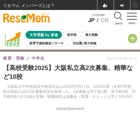
リセマム メンバーズ
Language
JP
/
CN
menu
search
大学受験 by 東進
医学部
東大受験
医専予備校徹底リサーチ
河合塾×東大特集
親子で考える大学選び
高校受験
中学受験
小学校受験
教育・受験
中学生
2025.3.18 Tue 12:15
共通テスト
夏休み
8月開催学校説明会・相談会
【高校受験2025】大阪私立高2次募集、精華な
8月開催イベント・WS
全国公立高校 過去問
人気記事
ど10校
自由研究教材（小学生向け）
自由研究教材（中学生向け）
ランキング
大阪私立中学校高等学校連合会は2025年3月17日、2025年度（令和7年度）
私立高校入試の2次募集状況を発表した。2次募集は男子校1校、女子校4校、共
学校5校の計10校が実施。願書締切は金蘭会（普通）がもっとも早く3月19日ま
でとなる。
advertisement