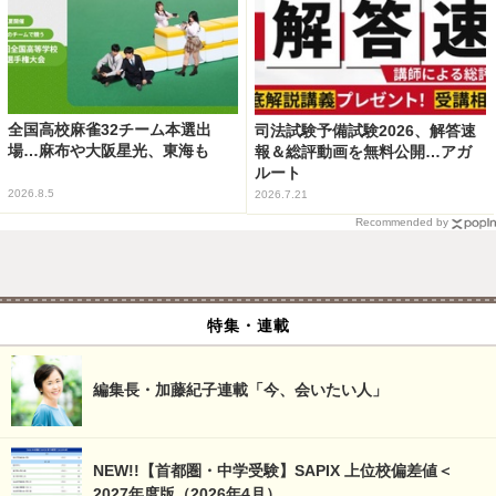
全国高校麻雀32チーム本選出
司法試験予備試験2026、解答速
場…麻布や大阪星光、東海も
報＆総評動画を無料公開…アガ
ルート
2026.8.5
2026.7.21
Recommended by
特集・連載
編集長・加藤紀子連載「今、会いたい人」
NEW!!【首都圏・中学受験】SAPIX 上位校偏差値＜
2027年度版（2026年4月）