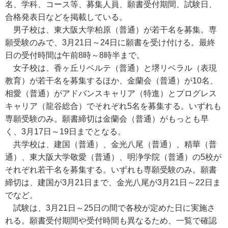
名、学科、コース等、募集人員、願書受付期間、試験日、
合格発表日などを掲載している。
男子校は、東大阪大学柏原（普通）が若干名を募集。専
願受験のみで、3月21日～24日に願書を受け付ける。最終
日の受付時間は午前8時～8時半まで。
女子校は、香ヶ丘リベルテ（普通）と堺リベラル（表現
教育）が若干名を募集するほか、金蘭会（普通）が10名、
相愛（普通）がアドバンスキャリア（特進）とプログレス
キャリア（龍谷総合）でそれぞれ5名を募集する。いずれも
専願受験のみ。願書締切は金蘭会（普通）がもっとも早
く、3月17日～19日までとなる。
共学校は、建国（普通）、金光八尾（普通）、精華（普
通）、東大阪大学敬愛（普通）、明浄学院（普通）の5校が
それぞれ若干名を募集する。いずれも専願受験のみ。願書
締切は、建国が3月21日まで、金光八尾が3月21日～22日ま
でなど。
試験は、3月21日～25日の間で各校が定めた日に実施さ
れる。願書受付期間や受付時間も異なるため、一覧で確認