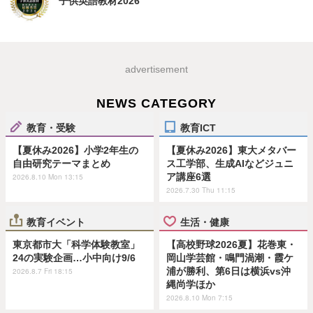
子供英語教材2026
advertisement
NEWS CATEGORY
教育・受験
教育ICT
【夏休み2026】小学2年生の
【夏休み2026】東大メタバー
自由研究テーマまとめ
ス工学部、生成AIなどジュニ
ア講座6選
2026.8.10 Mon 13:15
2026.7.30 Thu 11:15
教育イベント
生活・健康
東京都市大「科学体験教室」
【高校野球2026夏】花巻東・
24の実験企画…小中向け9/6
岡山学芸館・鳴門渦潮・霞ケ
浦が勝利、第6日は横浜vs沖
2026.8.7 Fri 18:15
縄尚学ほか
2026.8.10 Mon 7:15