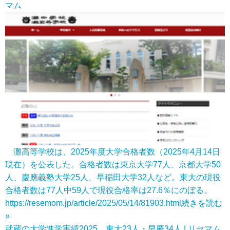
マム
灘高等学校は、2025年度大学合格者数（2025年4月14日
現在）を公表した。合格者数は東京大学77人、京都大学50
人、慶應義塾大学25人、早稲田大学32人など。東大の現役
合格者数は77人中59人で現役合格率は27.6％にのぼる。
https://resemom.jp/article/2025/05/14/81903.html
続きを読む
»
武蔵の大学進学実績2025、東大23人・早慶34人 | リセマム