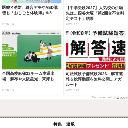
医療✕消防、縫合デモやAED講
【中学受験2027】人気校の併願
習も「おしごと体験博」9/5
先は…四谷大塚「第2回合不合判
定テスト」結果
2026.8.6
2026.7.16
全国高校麻雀32チーム本選出
司法試験予備試験2026、解答速
場…麻布や大阪星光、東海も
報＆総評動画を無料公開…アガ
ルート
2026.8.5
2026.7.21
Recommended by
特集・連載