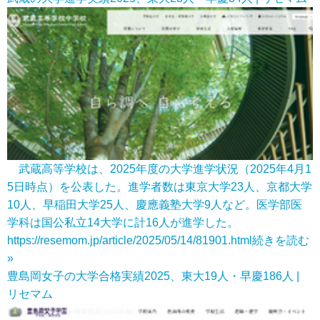
武蔵高等学校は、2025年度の大学進学状況（2025年4月1
5日時点）を公表した。進学者数は東京大学23人、京都大学
10人、早稲田大学25人、慶應義塾大学9人など。医学部医
学科は国公私立14大学に計16人が進学した。
https://resemom.jp/article/2025/05/14/81901.html
続きを読む
»
豊島岡女子の大学合格実績2025、東大19人・早慶186人 |
リセマム