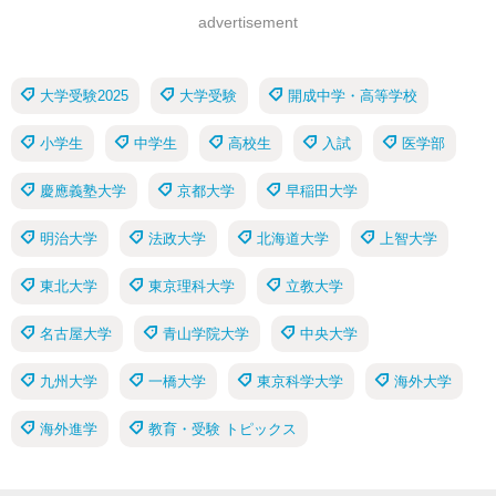
advertisement
大学受験2025
大学受験
開成中学・高等学校
小学生
中学生
高校生
入試
医学部
慶應義塾大学
京都大学
早稲田大学
明治大学
法政大学
北海道大学
上智大学
東北大学
東京理科大学
立教大学
名古屋大学
青山学院大学
中央大学
九州大学
一橋大学
東京科学大学
海外大学
海外進学
教育・受験 トピックス