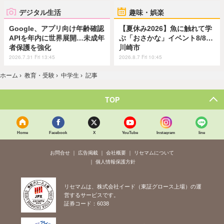
デジタル生活
趣味・娯楽
Google、アプリ向け年齢確認
【夏休み2026】魚に触れて学
APIを年内に世界展開…未成年
ぶ「おさかな」イベント8/8…
者保護を強化
川崎市
2026.7.31 Fri 13:45
2026.8.7 Fri 10:45
ホーム
›
教育・受験
›
中学生
›
記事
TOP
Home
Facebook
X
YouTube
Instagram
line
お問合せ
広告掲載
会社概要
リセマムについて
個人情報保護方針
リセマムは、株式会社イード（東証グロース上場）の運
営するサービスです。
証券コード：6038