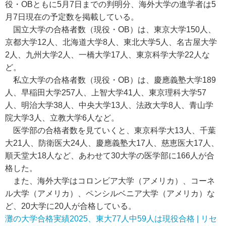
役・OBともに5月7日までの判明分、海外大学の進学者は5
月7日現在の予定数を掲載している。
国立大学の合格者数（現役・OB）は、東京大学150人、
京都大学12人、北海道大学8人、東北大学5人、名古屋大学
2人、九州大学2人、一橋大学17人、東京科学大学22人な
ど。
私立大学の合格者数（現役・OB）は、慶應義塾大学189
人、早稲田大学257人、上智大学41人、東京理科大学57
人、明治大学38人、中央大学13人、法政大学8人、青山学
院大学3人、立教大学6人など。
医学部の合格者数を見ていくと、東京科学大13人、千葉
大21人、防衛医大24人、慶應義塾大17人、慈恵医大17人、
順天堂大18人など、あわせて30大学の医学部に166人が合
格した。
また、海外大学はコロンビア大学（アメリカ）、コーネ
ル大学（アメリカ）、ペンシルベニア大学（アメリカ）な
ど、20大学に20人が合格している。
灘の大学合格実績2025、東大77人中59人は現役合格 | リセ