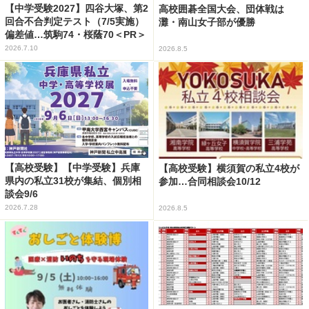
【中学受験2027】四谷大塚、第2
高校囲碁全国大会、団体戦は
回合不合判定テスト（7/5実施）
灘・南山女子部が優勝
偏差値…筑駒74・桜蔭70＜PR＞
2026.7.10
2026.8.5
【高校受験】【中学受験】兵庫
【高校受験】横須賀の私立4校が
県内の私立31校が集結、個別相
参加…合同相談会10/12
談会9/6
2026.7.28
2026.8.5