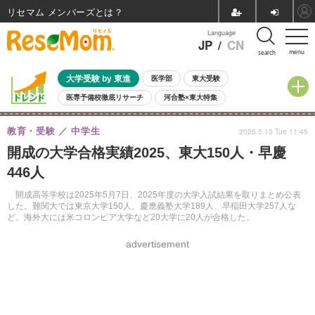
リセマム メンバーズ
Language
JP
/
CN
menu
search
大学受験 by 東進
医学部
東大受験
医専予備校徹底リサーチ
河合塾×東大特集
親子で考える大学選び
高校受験
中学受験
小学校受験
教育・受験
中学生
2025.5.13 Tue 11:45
共通テスト
夏休み
8月開催学校説明会・相談会
開成の大学合格実績2025、東大150人・早慶
8月開催イベント・WS
全国公立高校 過去問
人気記事
446人
自由研究教材（小学生向け）
自由研究教材（中学生向け）
ランキング
開成高等学校は2025年5月7日、2025年度の大学入試結果を取りまとめ公表
した。難関大では東京大学150人、慶應義塾大学189人、早稲田大学257人な
ど。海外大には米コロンビア大学など20大学に20人が合格した。
advertisement