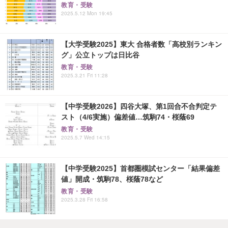
教育・受験
2025.5.12 Mon 19:45
【大学受験2025】東大 合格者数「高校別ランキン
グ」公立トップは日比谷
教育・受験
2025.3.21 Fri 11:28
【中学受験2026】四谷大塚、第1回合不合判定テ
スト（4/6実施）偏差値…筑駒74・桜蔭69
教育・受験
2025.5.7 Wed 14:15
【中学受験2025】首都圏模試センター「結果偏差
値」開成・筑駒78、桜蔭78など
教育・受験
2025.3.28 Fri 16:58