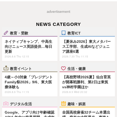
advertisement
NEWS CATEGORY
教育・受験
教育ICT
ネイティブキャンプ、中高生
【夏休み2026】東大メタバー
向けニュース英語提供…毎日
ス工学部、生成AIなどジュニ
更新
ア講座6選
2026.8.6 Thu 12:15
2026.7.30 Thu 11:15
教育イベント
生活・健康
4歳～小3対象「プレジデント
【高校野球2026夏】仙台育英
Family祭2026」9/6、東大医
が開幕戦勝利、第2日は東筑
療体験も
vs神村学園ほか
2026.8.6 Thu 11:15
2026.8.5 Wed 20:32
デジタル生活
趣味・娯楽
Google、アプリ向け年齢確認
全国高校麻雀32チーム本選出