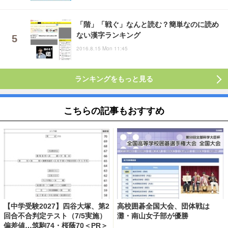
「階」「戦ぐ」なんと読む？簡単なのに読め
ない漢字ランキング
2016.8.15 Mon 11:45
ランキングをもっと見る
こちらの記事もおすすめ
【中学受験2027】四谷大塚、第2
高校囲碁全国大会、団体戦は
回合不合判定テスト（7/5実施）
灘・南山女子部が優勝
偏差値…筑駒74・桜蔭70＜PR＞