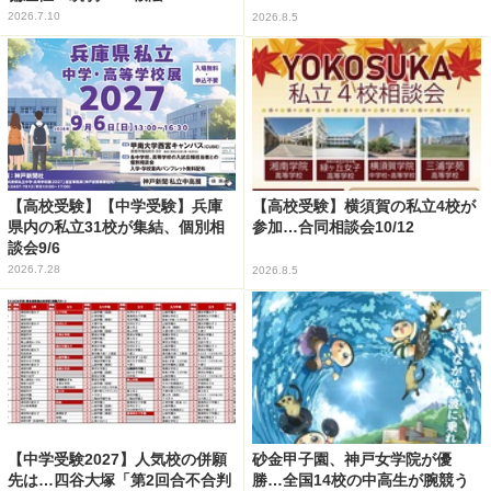
2026.7.10
2026.8.5
【高校受験】【中学受験】兵庫
【高校受験】横須賀の私立4校が
県内の私立31校が集結、個別相
参加…合同相談会10/12
談会9/6
2026.7.28
2026.8.5
【中学受験2027】人気校の併願
砂金甲子園、神戸女学院が優
先は…四谷大塚「第2回合不合判
勝…全国14校の中高生が腕競う