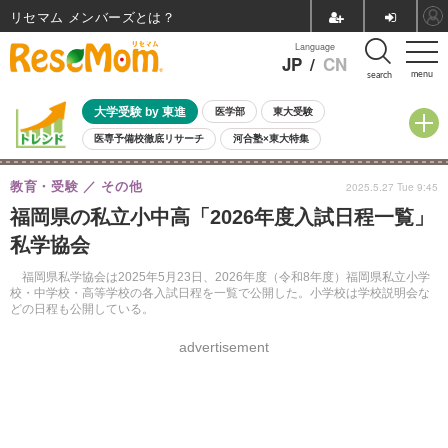
リセマム メンバーズ
Language
JP
/
CN
menu
search
大学受験 by 東進
医学部
東大受験
医専予備校徹底リサーチ
河合塾×東大特集
親子で考える大学選び
高校受験
中学受験
小学校受験
教育・受験
その他
2025.5.27 Tue 9:45
共通テスト
夏休み
8月開催学校説明会・相談会
福岡県の私立小中高「2026年度入試日程一覧」
8月開催イベント・WS
全国公立高校 過去問
人気記事
私学協会
自由研究教材（小学生向け）
自由研究教材（中学生向け）
ランキング
福岡県私学協会は2025年5月23日、2026年度（令和8年度）福岡県私立小学
校・中学校・高等学校の各入試日程を一覧で公開した。小学校は学校説明会な
どの日程も公開している。
advertisement