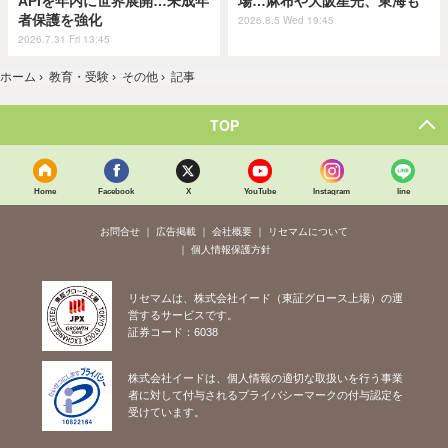
APIを年内に世界展開…未成年
場…麻布や大阪星光、東海も
者保護を強化
2026.8.5 Wed 19:45
2026.7.31 Fri 13:45
ホーム
›
教育・受験
›
その他
›
記事
TOP
Home
Facebook
X
YouTube
Instagram
line
お問合せ
広告掲載
会社概要
リセマムについて
個人情報保護方針
リセマムは、株式会社イード（東証グロース上場）の運
営するサービスです。
証券コード：6038
株式会社イードは、個人情報の適切な取扱いを行う事業
者に対して付与されるプライバシーマークの付与認定を
受けています。