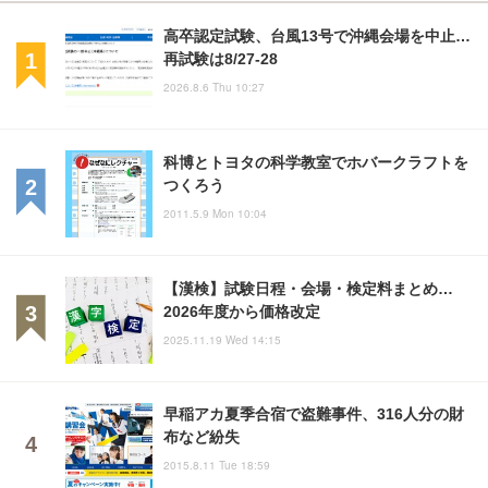
高卒認定試験、台風13号で沖縄会場を中止…
再試験は8/27-28
2026.8.6 Thu 10:27
科博とトヨタの科学教室でホバークラフトを
つくろう
2011.5.9 Mon 10:04
【漢検】試験日程・会場・検定料まとめ…
2026年度から価格改定
2025.11.19 Wed 14:15
早稲アカ夏季合宿で盗難事件、316人分の財
布など紛失
2015.8.11 Tue 18:59