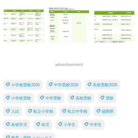
advertisement
小学校受験2026
中学受験2026
高校受験2026
小学校受験
中学受験
高校受験
受験
入試
私立小学校
私立中学校
福岡県
未就学児
幼児
小学生
中学生
教育・受験 トピックス